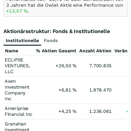
3 Jahren hat die Owlet Aktie eine Performance von
+13,57
%
.
Aktionärsstruktur: Fonds & Institutionelle
Institutionelle
Fonds
Name
% Aktien Gesamt
Anzahl Aktien
Veränd
ECLIPSE
VENTURES,
+26,50
%
7.700.835
LLC
Awm
Investment
+6,81
%
1.978.470
Company
Inc
Ameriprise
+4,25
%
1.236.061
+
Financial Inc
Granahan
Investment