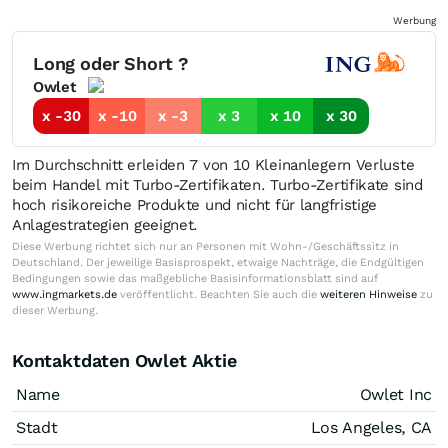
Werbung
Long oder Short ?
Owlet
x -30
x -10
x -3
x 3
x 10
x 30
Im Durchschnitt erleiden 7 von 10 Kleinanlegern Verluste
beim Handel mit Turbo-Zertifikaten. Turbo-Zertifikate sind
hoch risikoreiche Produkte und nicht für langfristige
Anlagestrategien geeignet.
Diese Werbung richtet sich nur an Personen mit Wohn-/Geschäftssitz in
Deutschland. Der jeweilige Basisprospekt, etwaige Nachträge, die Endgültigen
Bedingungen sowie das maßgebliche Basisinformationsblatt sind auf
www.ingmarkets.de
veröffentlicht. Beachten Sie auch die
weiteren Hinweise
zu
dieser Werbung.
Kontaktdaten Owlet Aktie
Name
Owlet Inc
Stadt
Los Angeles, CA