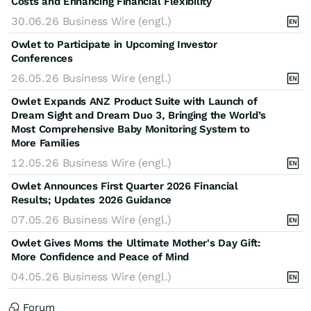
Costs and Enhancing Financial Flexibility
30.06.26
Business Wire (engl.)
Owlet to Participate in Upcoming Investor
Conferences
26.05.26
Business Wire (engl.)
Owlet Expands ANZ Product Suite with Launch of
Dream Sight and Dream Duo 3, Bringing the World’s
Most Comprehensive Baby Monitoring System to
More Families
12.05.26
Business Wire (engl.)
Owlet Announces First Quarter 2026 Financial
Results; Updates 2026 Guidance
07.05.26
Business Wire (engl.)
Owlet Gives Moms the Ultimate Mother's Day Gift:
More Confidence and Peace of Mind
04.05.26
Business Wire (engl.)
Forum