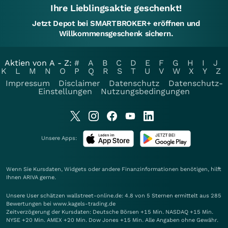
Ihre Lieblingsaktie geschenkt!
Jetzt Depot bei SMARTBROKER+ eröffnen und
Willkommensgeschenk sichern.
Aktien von A - Z:
#
A
B
C
D
E
F
G
H
I
J
K
L
M
N
O
P
Q
R
S
T
U
V
W
X
Y
Z
Impressum
Disclaimer
Datenschutz
Datenschutz-
Einstellungen
Nutzungsbedingungen
Unsere Apps:
Wenn Sie Kursdaten, Widgets oder andere Finanzinformationen benötigen, hilft
Ihnen
ARIVA
gerne.
Unsere User schätzen wallstreet-online.de: 4.8 von 5 Sternen ermittelt aus 285
Bewertungen bei www.kagels-trading.de
Zeitverzögerung der Kursdaten: Deutsche Börsen +15 Min. NASDAQ +15 Min.
NYSE +20 Min. AMEX +20 Min. Dow Jones +15 Min. Alle Angaben ohne Gewähr.