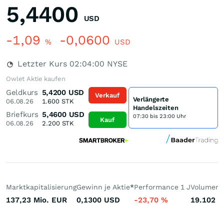
5,4400
USD
-1,09
-0,0600
%
USD
Letzter Kurs
02:04:00
NYSE
Owlet Aktie kaufen
Geldkurs
5,4200
USD
Verkauf
Verlängerte
06.08.26
1.600
STK
Handelszeiten
Briefkurs
5,4600
USD
07:30 bis 23:00 Uhr
Kauf
06.08.26
2.200
STK
Marktkapitalisierung
Gewinn je Aktie
*
Performance 1 J
Volumen 
137,23 Mio.
EUR
0,1300
USD
-23,70
%
19.102
S