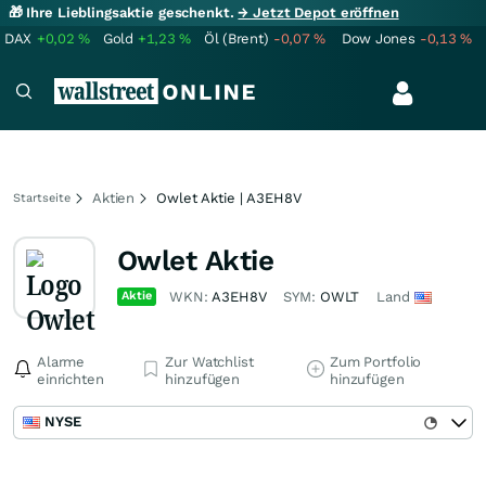
🎁 Ihre Lieblingsaktie geschenkt.
→ Jetzt Depot eröffnen
DAX
+0,02
%
Gold
+1,23
%
Öl (Brent)
-0,07
%
Dow Jones
-0,13
%
Aktien
Owlet Aktie | A3EH8V
Startseite
Owlet Aktie
Aktie
WKN:
A3EH8V
SYM:
OWLT
Land
Alarme
Zur Watchlist
Zum Portfolio
einrichten
hinzufügen
hinzufügen
NYSE