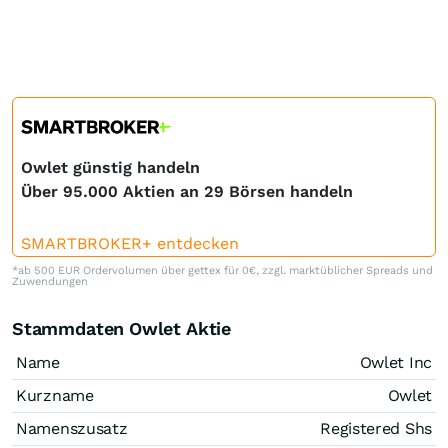
Owlet günstig handeln
Über 95.000 Aktien an 29 Börsen handeln
SMARTBROKER+ entdecken
*ab 500 EUR Ordervolumen über gettex für 0€, zzgl. marktüblicher Spreads und
Zuwendungen
Stammdaten Owlet Aktie
Name
Owlet Inc
Kurzname
Owlet
Namenszusatz
Registered Shs