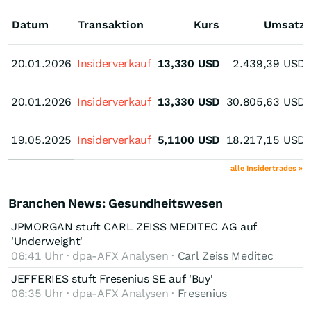
Datum
Transaktion
Kurs
Umsatz
20.01.2026
20.01.2026
Insiderverkauf
13,330
USD
2.439,39
USD
20.01.2026
20.01.2026
Insiderverkauf
13,330
USD
30.805,63
USD
19.05.2025
19.05.2025
Insiderverkauf
5,1100
USD
18.217,15
USD
alle Insidertrades »
Branchen News: Gesundheitswesen
JPMORGAN stuft CARL ZEISS MEDITEC AG auf
'Underweight'
06:41 Uhr · dpa-AFX Analysen ·
Carl Zeiss Meditec
JEFFERIES stuft Fresenius SE auf 'Buy'
06:35 Uhr · dpa-AFX Analysen ·
Fresenius