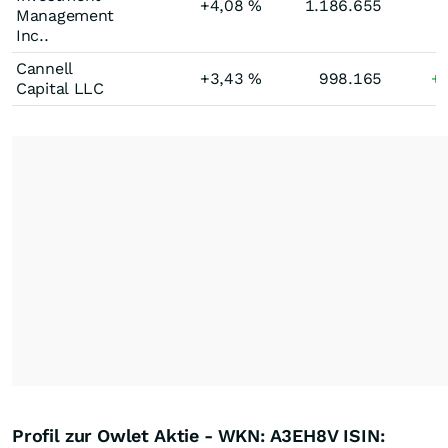
+4,08
%
1.186.655
Management
Inc..
Cannell
+3,43
%
998.165
+
Capital LLC
Profil zur Owlet Aktie - WKN: A3EH8V ISIN: