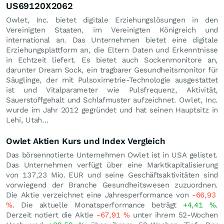
US69120X2062
Owlet, Inc. bietet digitale Erziehungslösungen in den
Vereinigten Staaten, im Vereinigten Königreich und
international an. Das Unternehmen bietet eine digitale
Erziehungsplattform an, die Eltern Daten und Erkenntnisse
in Echtzeit liefert. Es bietet auch Sockenmonitore an,
darunter Dream Sock, ein tragbarer Gesundheitsmonitor für
Säuglinge, der mit Pulsoximetrie-Technologie ausgestattet
ist und Vitalparameter wie Pulsfrequenz, Aktivität,
Sauerstoffgehalt und Schlafmuster aufzeichnet. Owlet, Inc.
wurde im Jahr 2012 gegründet und hat seinen Hauptsitz in
Lehi, Utah...
Owlet Aktien Kurs und Index Vergleich
Das börsennotierte Unternehmen Owlet ist in USA gelistet.
Das Unternehmen verfügt über eine Marktkapitalisierung
von 137,23 Mio.
EUR
und seine Geschäftsaktivitäten sind
vorwiegend der Branche Gesundheitswesen zuzuordnen.
Die Aktie verzeichnet eine Jahresperformance von
-66,93
%
. Die aktuelle Monatsperformance beträgt
+4,41
%
.
Derzeit notiert die Aktie
-67,91
%
unter ihrem 52-Wochen