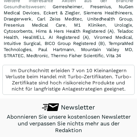
Weitere interesante Aktien aus der Branche
Gesundheitswesen:
Gerresheimer
,
Fresenius
,
NuGen
Medical Devices
,
Eckert & Ziegler
,
Siemens Healthineers
,
Draegerwerk
,
Carl Zeiss Meditec
,
Unitedhealth Group
,
Fresenius Medical Care
,
M1 Kliniken
,
Urologix
,
Cytosorbents
,
Hims & Hers Health Registered (A)
,
Teladoc
Health
,
HealWELL AI Registered (A)
,
Viromed Medical
,
Intuitive Surgical
,
BICO Group Registered (B)
,
TempraMed
Technologies
,
Paul Hartmann
,
Mountain Valley MD
,
STRATEC
,
Medtronic
,
Thermo Fisher Scientific
,
Vita 34
Im Durchschnitt erleiden 7 von 10 Kleinanlegern
Verluste beim Handel mit Turbo-Zertifikaten. Turbo-
Zertifikate sind hoch risikoreiche Produkte und
nicht für langfristige Anlagestrategien geeignet.
Newsletter
Abonnieren Sie unsere kostenlosen Newsletter
und verpassen Sie nichts mehr aus der
Redaktion