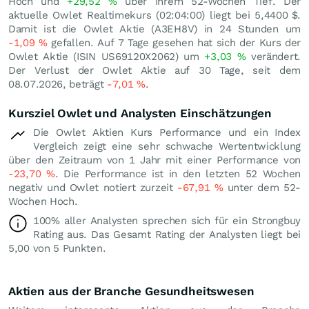
Hoch und
+29,52
%
über ihrem 52-Wochen Tief. Der
aktuelle Owlet Realtimekurs (02:04:00) liegt bei 5,4400
$
.
Damit ist die Owlet Aktie (A3EH8V) in 24 Stunden um
-1,09
%
gefallen. Auf 7 Tage gesehen hat sich der Kurs der
Owlet Aktie (ISIN US69120X2062) um
+3,03
%
verändert.
Der Verlust der Owlet Aktie auf 30 Tage, seit dem
08.07.2026, beträgt
-7,01
%
.
Kursziel Owlet und Analysten Einschätzungen
Die Owlet Aktien Kurs Performance und ein Index
Vergleich zeigt eine sehr schwache Wertentwicklung
über den Zeitraum von 1 Jahr mit einer Performance von
-23,70
%
. Die Performance ist in den letzten 52 Wochen
negativ und Owlet notiert zurzeit
-67,91
%
unter dem 52-
Wochen Hoch.
100% aller Analysten sprechen sich für ein Strongbuy
Rating aus. Das Gesamt Rating der Analysten liegt bei
5,00 von 5 Punkten.
Aktien aus der Branche Gesundheitswesen