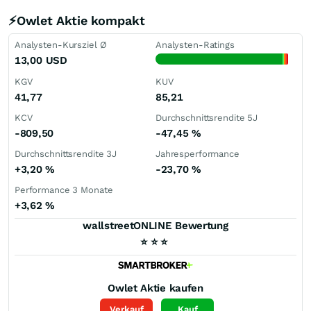
⚡Owlet Aktie kompakt
Analysten-Kursziel Ø
Analysten-Ratings
13,00
USD
KGV
KUV
41,77
85,21
KCV
Durchschnittsrendite 5J
-809,50
-47,45
%
Durchschnittsrendite 3J
Jahresperformance
+3,20
%
-23,70
%
Performance 3 Monate
+3,62
%
wallstreetONLINE Bewertung
⭐
⭐
⭐
Owlet
Aktie kaufen
Verkauf
Kauf