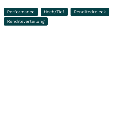
Performance
Hoch/Tief
Renditedreieck
Renditeverteilung