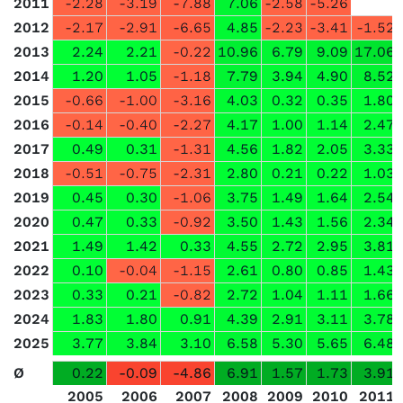
2011
-2.28
-3.19
-7.88
7.06
-2.58
-5.26
2012
-2.17
-2.91
-6.65
4.85
-2.23
-3.41
-1.52
2013
2.24
2.21
-0.22
10.96
6.79
9.09
17.06
2014
1.20
1.05
-1.18
7.79
3.94
4.90
8.52
2015
-0.66
-1.00
-3.16
4.03
0.32
0.35
1.80
2016
-0.14
-0.40
-2.27
4.17
1.00
1.14
2.47
2017
0.49
0.31
-1.31
4.56
1.82
2.05
3.33
2018
-0.51
-0.75
-2.31
2.80
0.21
0.22
1.03
2019
0.45
0.30
-1.06
3.75
1.49
1.64
2.54
2020
0.47
0.33
-0.92
3.50
1.43
1.56
2.34
2021
1.49
1.42
0.33
4.55
2.72
2.95
3.81
2022
0.10
-0.04
-1.15
2.61
0.80
0.85
1.43
2023
0.33
0.21
-0.82
2.72
1.04
1.11
1.66
2024
1.83
1.80
0.91
4.39
2.91
3.11
3.78
2025
3.77
3.84
3.10
6.58
5.30
5.65
6.48
Ø
0.22
-0.09
-4.86
6.91
1.57
1.73
3.91
2005
2006
2007
2008
2009
2010
2011