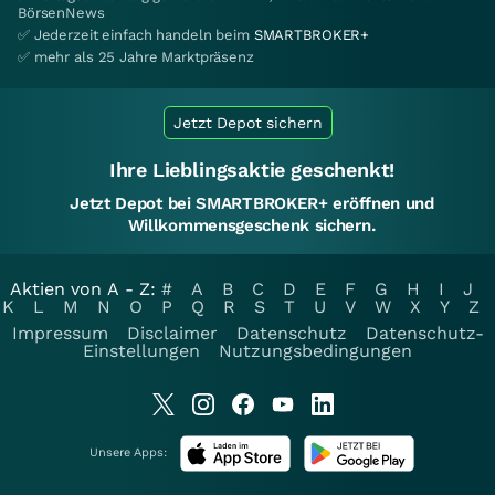
BörsenNews
✅ Jederzeit einfach handeln beim
SMARTBROKER+
✅ mehr als 25 Jahre Marktpräsenz
Jetzt Depot sichern
Ihre Lieblingsaktie geschenkt!
Jetzt Depot bei SMARTBROKER+ eröffnen und
Willkommensgeschenk sichern.
Aktien von A - Z:
#
A
B
C
D
E
F
G
H
I
J
K
L
M
N
O
P
Q
R
S
T
U
V
W
X
Y
Z
Impressum
Disclaimer
Datenschutz
Datenschutz-
Einstellungen
Nutzungsbedingungen
Unsere Apps: