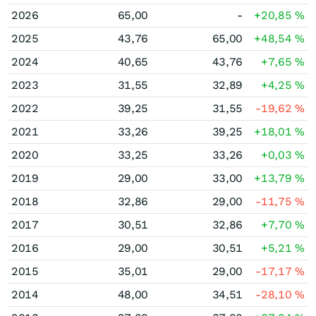
2026
65,00
-
+20,85
%
2025
43,76
65,00
+48,54
%
2024
40,65
43,76
+7,65
%
2023
31,55
32,89
+4,25
%
2022
39,25
31,55
-19,62
%
2021
33,26
39,25
+18,01
%
2020
33,25
33,26
+0,03
%
2019
29,00
33,00
+13,79
%
2018
32,86
29,00
-11,75
%
2017
30,51
32,86
+7,70
%
2016
29,00
30,51
+5,21
%
2015
35,01
29,00
-17,17
%
2014
48,00
34,51
-28,10
%