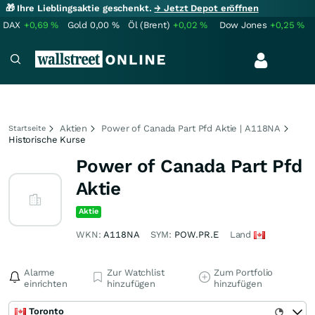
🎁 Ihre Lieblingsaktie geschenkt.
→ Jetzt Depot eröffnen
DAX
+0,69
%
Gold
0,00
%
Öl (Brent)
+0,02
%
Dow Jones
+0,25
%
Aktien
Power of Canada Part Pfd Aktie | A118NA
Startseite
Historische Kurse
Power of Canada Part Pfd
Aktie
Aktie
WKN:
A118NA
SYM:
POW.PR.E
Land
Alarme
Zur Watchlist
Zum Portfolio
einrichten
hinzufügen
hinzufügen
Toronto