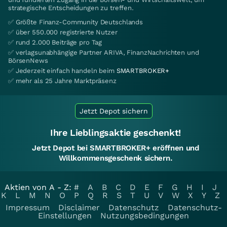
strategische Entscheidungen zu treffen.
✅ Größte Finanz-Community Deutschlands
✅ über 550.000 registrierte Nutzer
✅ rund 2.000 Beiträge pro Tag
✅ verlagsunabhängige Partner ARIVA, FinanzNachrichten und
BörsenNews
✅ Jederzeit einfach handeln beim
SMARTBROKER+
✅ mehr als 25 Jahre Marktpräsenz
Jetzt Depot sichern
Ihre Lieblingsaktie geschenkt!
Jetzt Depot bei SMARTBROKER+ eröffnen und
Willkommensgeschenk sichern.
Aktien von A - Z:
#
A
B
C
D
E
F
G
H
I
J
K
L
M
N
O
P
Q
R
S
T
U
V
W
X
Y
Z
Impressum
Disclaimer
Datenschutz
Datenschutz-
Einstellungen
Nutzungsbedingungen