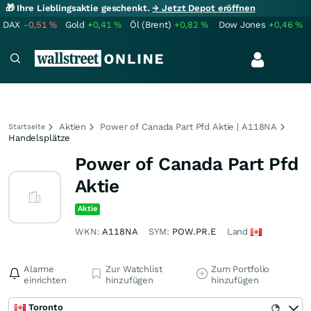
🎁 Ihre Lieblingsaktie geschenkt.
→ Jetzt Depot eröffnen
DAX
-0,51
%
Gold
+0,41
%
Öl (Brent)
+0,82
%
Dow Jones
+0,46
%
Aktien
Power of Canada Part Pfd Aktie | A118NA
Startseite
Handelsplätze
Power of Canada Part Pfd
Aktie
Aktie
WKN:
A118NA
SYM:
POW.PR.E
Land
Alarme
Zur Watchlist
Zum Portfolio
einrichten
hinzufügen
hinzufügen
Toronto