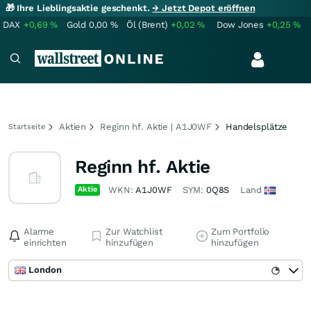
🎁 Ihre Lieblingsaktie geschenkt.
→ Jetzt Depot eröffnen
DAX
+0,69
%
Gold
0,00
%
Öl (Brent)
+0,02
%
Dow Jones
+0,25
%
Aktien
Reginn hf. Aktie | A1J0WF
Handelsplätze
Startseite
Reginn hf. Aktie
Aktie
WKN:
A1J0WF
SYM:
0Q8S
Land
Alarme
Zur Watchlist
Zum Portfolio
einrichten
hinzufügen
hinzufügen
London