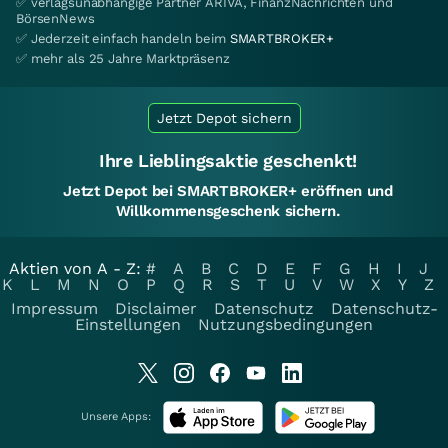
✅ verlagsunabhängige Partner ARIVA, FinanzNachrichten und
BörsenNews
✅ Jederzeit einfach handeln beim
SMARTBROKER+
✅ mehr als 25 Jahre Marktpräsenz
Jetzt Depot sichern
Ihre Lieblingsaktie geschenkt!
Jetzt Depot bei SMARTBROKER+ eröffnen und
Willkommensgeschenk sichern.
Aktien von A - Z:
#
A
B
C
D
E
F
G
H
I
J
K
L
M
N
O
P
Q
R
S
T
U
V
W
X
Y
Z
Impressum
Disclaimer
Datenschutz
Datenschutz-
Einstellungen
Nutzungsbedingungen
Unsere Apps: