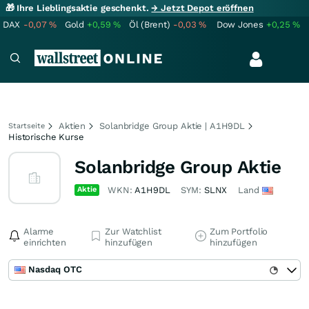
🎁 Ihre Lieblingsaktie geschenkt.
→ Jetzt Depot eröffnen
DAX
-0,07
%
Gold
+0,59
%
Öl (Brent)
-0,03
%
Dow Jones
+0,25
%
Aktien
Solanbridge Group Aktie | A1H9DL
Startseite
Historische Kurse
Solanbridge Group Aktie
Aktie
WKN:
A1H9DL
SYM:
SLNX
Land
Alarme
Zur Watchlist
Zum Portfolio
einrichten
hinzufügen
hinzufügen
Nasdaq OTC