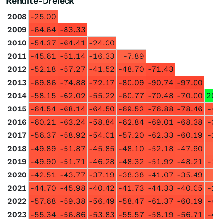
Rendite-Dreieck
2008
-25.00
2009
-64.64
-83.33
2010
-54.37
-64.41
-24.00
2011
-45.61
-51.14
-16.33
-7.89
2012
-52.18
-57.27
-41.52
-48.70
-71.43
2013
-69.86
-74.88
-72.17
-80.09
-90.74
-97.00
2014
-58.15
-62.02
-55.22
-60.77
-70.48
-70.00
20
2015
-64.54
-68.14
-64.50
-69.52
-76.88
-78.46
-4
2016
-60.21
-63.24
-58.84
-62.84
-69.01
-68.38
-3
2017
-56.37
-58.92
-54.01
-57.20
-62.33
-60.19
-2
2018
-49.89
-51.87
-45.85
-48.10
-52.18
-47.90
-
2019
-49.90
-51.71
-46.28
-48.32
-51.92
-48.21
-1
2020
-42.51
-43.77
-37.19
-38.38
-41.07
-35.49
2021
-44.70
-45.98
-40.42
-41.73
-44.33
-40.05
-1
2022
-57.68
-59.38
-56.49
-58.47
-61.37
-60.19
-4
2023
-55.34
-56.86
-53.83
-55.57
-58.19
-56.71
-4