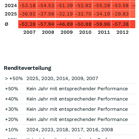
2024
-53.18
-54.53
-51.39
-52.92
-55.28
-53.58
-4
2025
-36.92
-37.56
-32.19
-32.70
-34.19
-29.83
-
Ø
-52.28
-57.94
-46.89
-50.88
-59.96
-57.38
-
2007
2008
2009
2010
2011
2012
2
Renditeverteilung
> +50%
2025, 2020, 2014, 2009, 2007
+50%
Kein Jahr mit entsprechender Performance
+40%
Kein Jahr mit entsprechender Performance
+30%
Kein Jahr mit entsprechender Performance
+20%
Kein Jahr mit entsprechender Performance
+10%
2024, 2023, 2018, 2017, 2016, 2008