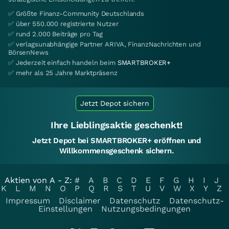
✅ Größte Finanz-Community Deutschlands
✅ über 550.000 registrierte Nutzer
✅ rund 2.000 Beiträge pro Tag
✅ verlagsunabhängige Partner ARIVA, FinanzNachrichten und
BörsenNews
✅ Jederzeit einfach handeln beim
SMARTBROKER+
✅ mehr als 25 Jahre Marktpräsenz
Jetzt Depot sichern
Ihre Lieblingsaktie geschenkt!
Jetzt Depot bei SMARTBROKER+ eröffnen und
Willkommensgeschenk sichern.
Aktien von A - Z:
#
A
B
C
D
E
F
G
H
I
J
K
L
M
N
O
P
Q
R
S
T
U
V
W
X
Y
Z
Impressum
Disclaimer
Datenschutz
Datenschutz-
Einstellungen
Nutzungsbedingungen