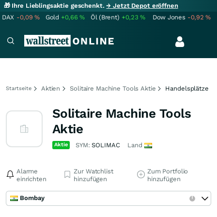
🎁 Ihre Lieblingsaktie geschenkt.
→ Jetzt Depot eröffnen
DAX
-0,09
%
Gold
+0,66
%
Öl (Brent)
+0,23
%
Dow Jones
-0,92
%
Aktien
Solitaire Machine Tools Aktie
Handelsplätze
Startseite
Solitaire Machine Tools
Aktie
Aktie
SYM:
SOLIMAC
Land
Alarme
Zur Watchlist
Zum Portfolio
einrichten
hinzufügen
hinzufügen
Bombay