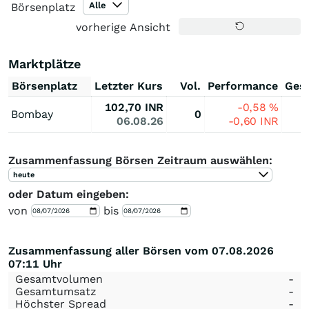
Alle
Börsenplatz
vorherige Ansicht
Marktplätze
Börsenplatz
Letzter Kurs
Vol.
Performance
Ges
102,70
INR
-0,58
%
Bombay
0
06.08.26
-0,60
INR
Zusammenfassung Börsen Zeitraum auswählen:
heute
oder Datum eingeben:
von
bis
Zusammenfassung aller Börsen vom 07.08.2026
07:11 Uhr
Gesamtvolumen
-
Gesamtumsatz
-
Höchster Spread
-