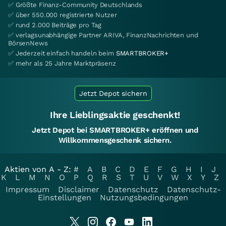
✅ Größte Finanz-Community Deutschlands
✅ über 550.000 registrierte Nutzer
✅ rund 2.000 Beiträge pro Tag
✅ verlagsunabhängige Partner ARIVA, FinanzNachrichten und
BörsenNews
✅ Jederzeit einfach handeln beim
SMARTBROKER+
✅ mehr als 25 Jahre Marktpräsenz
Jetzt Depot sichern
Ihre Lieblingsaktie geschenkt!
Jetzt Depot bei SMARTBROKER+ eröffnen und
Willkommensgeschenk sichern.
Aktien von A - Z:
#
A
B
C
D
E
F
G
H
I
J
K
L
M
N
O
P
Q
R
S
T
U
V
W
X
Y
Z
Impressum
Disclaimer
Datenschutz
Datenschutz-
Einstellungen
Nutzungsbedingungen