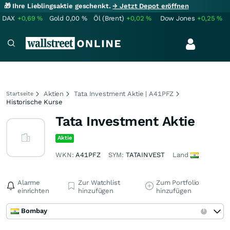
🎁 Ihre Lieblingsaktie geschenkt.
→ Jetzt Depot eröffnen
DAX
+0,69
%
Gold
0,00
%
Öl (Brent)
+0,02
%
Dow Jones
+0,25
%
Aktien
Tata Investment Aktie | A41PFZ
Startseite
Historische Kurse
Tata Investment Aktie
Aktie
WKN:
A41PFZ
SYM:
TATAINVEST
Land
Alarme
Zur Watchlist
Zum Portfolio
einrichten
hinzufügen
hinzufügen
Bombay