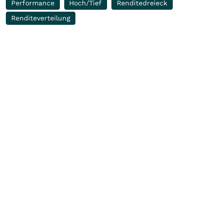
Performance
Hoch/Tief
Renditedreieck
Renditeverteilung