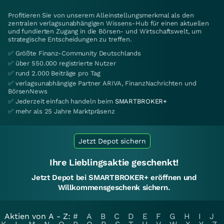
Profitieren Sie von unserem Alleinstellungsmerkmal als den
zentralen verlagsunabhängigen Wissens-Hub für einen aktuellen
und fundierten Zugang in die Börsen- und Wirtschaftswelt, um
strategische Entscheidungen zu treffen.
✅ Größte Finanz-Community Deutschlands
✅ über 550.000 registrierte Nutzer
✅ rund 2.000 Beiträge pro Tag
✅ verlagsunabhängige Partner ARIVA, FinanzNachrichten und
BörsenNews
✅ Jederzeit einfach handeln beim
SMARTBROKER+
✅ mehr als 25 Jahre Marktpräsenz
Jetzt Depot sichern
Ihre Lieblingsaktie geschenkt!
Jetzt Depot bei SMARTBROKER+ eröffnen und
Willkommensgeschenk sichern.
Aktien von A - Z:
#
A
B
C
D
E
F
G
H
I
J