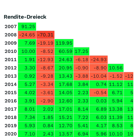
Rendite-Dreieck
2007
91.25
2008
-24.65
-70.31
2009
7.69
-19.19
119.95
2010
10.00
-8.52
60.59
17.25
2011
1.91
-12.93
24.63
-6.18
-24.93
2012
3.30
-8.67
20.95
-0.90
-8.90
10.56
2013
0.92
-9.28
13.43
-3.88
-10.04
-1.52
-12.
2014
5.27
-3.34
17.68
3.84
0.74
11.12
11.
2015
4.02
-3.61
14.05
2.23
-0.54
6.71
5.
2016
3.91
-2.90
12.60
2.33
0.03
5.94
4.
2017
8.01
2.02
17.01
8.14
6.89
13.38
13.
2018
7.34
1.85
15.21
7.22
6.03
11.39
11.
2019
5.93
0.84
12.70
5.41
4.17
8.53
8.
2020
7.10
2.43
13.57
6.94
5.96
10.10
10.