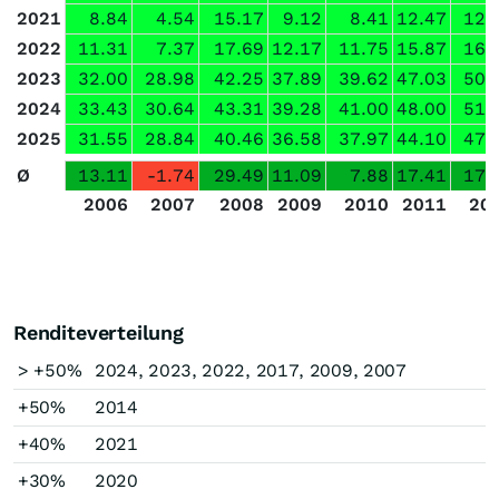
2021
8.84
4.54
15.17
9.12
8.41
12.47
12.
2022
11.31
7.37
17.69
12.17
11.75
15.87
16.
2023
32.00
28.98
42.25
37.89
39.62
47.03
50.
2024
33.43
30.64
43.31
39.28
41.00
48.00
51.
2025
31.55
28.84
40.46
36.58
37.97
44.10
47.
Ø
13.11
-1.74
29.49
11.09
7.88
17.41
17.
2006
2007
2008
2009
2010
2011
20
Renditeverteilung
> +50%
2024, 2023, 2022, 2017, 2009, 2007
+50%
2014
+40%
2021
+30%
2020