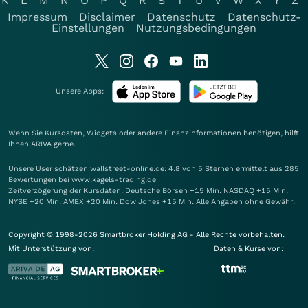
K
L
M
N
O
P
Q
R
S
T
U
V
W
X
Y
Z
Impressum
Disclaimer
Datenschutz
Datenschutz-
Einstellungen
Nutzungsbedingungen
Unsere Apps:
Wenn Sie Kursdaten, Widgets oder andere Finanzinformationen benötigen, hilft
Ihnen
ARIVA
gerne.
Unsere User schätzen wallstreet-online.de: 4.8 von 5 Sternen ermittelt aus 285
Bewertungen bei www.kagels-trading.de
Zeitverzögerung der Kursdaten: Deutsche Börsen +15 Min. NASDAQ +15 Min.
NYSE +20 Min. AMEX +20 Min. Dow Jones +15 Min. Alle Angaben ohne Gewähr.
Copyright © 1998-2026 Smartbroker Holding AG - Alle Rechte vorbehalten.
Mit Unterstützung von:
Daten & Kurse von: