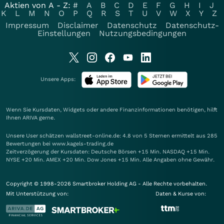
Aktien von A - Z:
#
A
B
C
D
E
F
G
H
I
J
K
L
M
N
O
P
Q
R
S
T
U
V
W
X
Y
Z
Impressum
Disclaimer
Datenschutz
Datenschutz-
Einstellungen
Nutzungsbedingungen
Unsere Apps:
Wenn Sie Kursdaten, Widgets oder andere Finanzinformationen benötigen, hilft
Ihnen
ARIVA
gerne.
Unsere User schätzen wallstreet-online.de: 4.8 von 5 Sternen ermittelt aus 285
Bewertungen bei www.kagels-trading.de
Zeitverzögerung der Kursdaten: Deutsche Börsen +15 Min. NASDAQ +15 Min.
NYSE +20 Min. AMEX +20 Min. Dow Jones +15 Min. Alle Angaben ohne Gewähr.
Copyright © 1998-2026 Smartbroker Holding AG - Alle Rechte vorbehalten.
Mit Unterstützung von:
Daten & Kurse von: