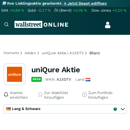
🎁 Ihre Lieblingsaktie geschenkt.
→ Jetzt Depot eröffnen
DAX
+0,69
%
Gold
-0,17
%
Öl (Brent)
+0,06
%
Dow Jones
+0,25
%
Aktien
uniQure Aktie | A1XDTV
Bilanz
Startseite
uniQure Aktie
Aktie
WKN:
A1XDTV
Land
Alarme
Zur Watchlist
Zum Portfolio
einrichten
hinzufügen
hinzufügen
Lang & Schwarz