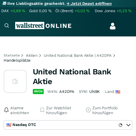
🎁 Ihre Lieblingsaktie geschenkt.
→ Jetzt Depot eröffnen
DAX
+0,69
%
Gold
0,00
%
Öl (Brent)
+0,02
%
Dow Jones
+0,25
%
Aktien
United National Bank Aktie | A42DPA
Startseite
Handelsplätze
United National Bank
Aktie
Aktie
WKN:
A42DPA
SYM:
UNBK
Land
Alarme
Zur Watchlist
Zum Portfolio
einrichten
hinzufügen
hinzufügen
Nasdaq OTC