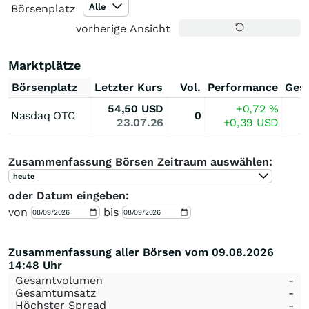
Alle
Börsenplatz
vorherige Ansicht
Marktplätze
Börsenplatz
Letzter Kurs
Vol.
Performance
Ges
54,50
USD
+0,72
%
Nasdaq OTC
0
23.07.26
+0,39
USD
Zusammenfassung Börsen Zeitraum auswählen:
heute
oder Datum eingeben:
von
bis
Zusammenfassung aller Börsen vom 09.08.2026
14:48 Uhr
Gesamtvolumen
-
Gesamtumsatz
-
Höchster Spread
-