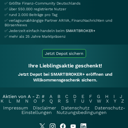
✅ Größte Finanz-Community Deutschlands
✅ über 550.000 registrierte Nutzer
✅ rund 2.000 Beiträge pro Tag
✅ verlagsunabhängige Partner ARIVA, FinanzNachrichten und
BörsenNews
✅ Jederzeit einfach handeln beim
SMARTBROKER+
✅ mehr als 25 Jahre Marktpräsenz
Jetzt Depot sichern
Ihre Lieblingsaktie geschenkt!
Jetzt Depot bei SMARTBROKER+ eröffnen und
Willkommensgeschenk sichern.
Aktien von A - Z:
#
A
B
C
D
E
F
G
H
I
J
K
L
M
N
O
P
Q
R
S
T
U
V
W
X
Y
Z
Impressum
Disclaimer
Datenschutz
Datenschutz-
Einstellungen
Nutzungsbedingungen