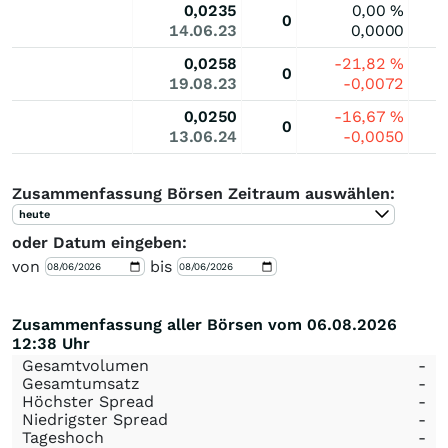
0,0235
0,00
%
0
14.06.23
0,0000
0,0258
-21,82
%
0
19.08.23
-0,0072
0,0250
-16,67
%
0
13.06.24
-0,0050
Zusammenfassung Börsen Zeitraum auswählen:
heute
oder Datum eingeben:
von
bis
Zusammenfassung aller Börsen vom 06.08.2026
12:38 Uhr
Gesamtvolumen
-
Gesamtumsatz
-
Höchster Spread
-
Niedrigster Spread
-
Tageshoch
-