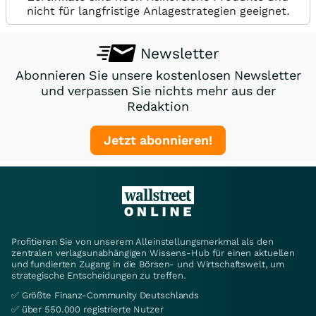
nicht für langfristige Anlagestrategien geeignet.
Newsletter
Abonnieren Sie unsere kostenlosen Newsletter
und verpassen Sie nichts mehr aus der
Redaktion
Jetzt abonnieren!
Profitieren Sie von unserem Alleinstellungsmerkmal als den
zentralen verlagsunabhängigen Wissens-Hub für einen aktuellen
und fundierten Zugang in die Börsen- und Wirtschaftswelt, um
strategische Entscheidungen zu treffen.
✅ Größte Finanz-Community Deutschlands
✅ über 550.000 registrierte Nutzer