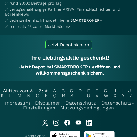
✅ rund 2.000 Beiträge pro Tag
✅ verlagsunabhängige Partner ARIVA, FinanzNachrichten und
BörsenNews
✅ Jederzeit einfach handeln beim
SMARTBROKER+
✅ mehr als 25 Jahre Marktpräsenz
Jetzt Depot sichern
Ihre Lieblingsaktie geschenkt!
Jetzt Depot bei SMARTBROKER+ eröffnen und
Willkommensgeschenk sichern.
Aktien von A - Z:
#
A
B
C
D
E
F
G
H
I
J
K
L
M
N
O
P
Q
R
S
T
U
V
W
X
Y
Z
Impressum
Disclaimer
Datenschutz
Datenschutz-
Einstellungen
Nutzungsbedingungen
Unsere Apps: