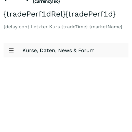
{currencyIso}
{tradePerf1dRel}
{tradePerf1d}
{delayIcon} Letzter Kurs {tradeTime} {marketName}
Kurse, Daten, News & Forum