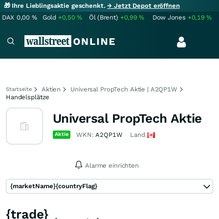
🎁 Ihre Lieblingsaktie geschenkt.
→ Jetzt Depot eröffnen
DAX
0,00
%
Gold
+0,50
%
Öl (Brent)
+0,99
%
Dow Jones
+0,19
%
Aktien
Universal PropTech Aktie | A2QP1W
Startseite
Handelsplätze
Universal PropTech Aktie
Aktie
WKN:
A2QP1W
Land
Alarme einrichten
{marketName}
{countryFlag}
{trade}