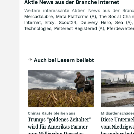
Aktie News aus der Branche Internet
Weitere interessante Aktien News aus der Bran
MercadoLibre
,
Meta Platforms (A)
,
The Social Chai
Internet
,
Etsy
,
Scout24
,
Delivery Hero
,
Sea (A)
Technologies
,
Pinterest Registered (A)
,
Pferdewette
Auch bei Lesern beliebt
Chinas Käufe bleiben aus
Milliardenschäde
Trumps "goldenes Zeitalter"
Diese Unterne
wird für Amerikas Farmer
vom Niedrigwa
zum Milliarden-Desaster
besonders bet