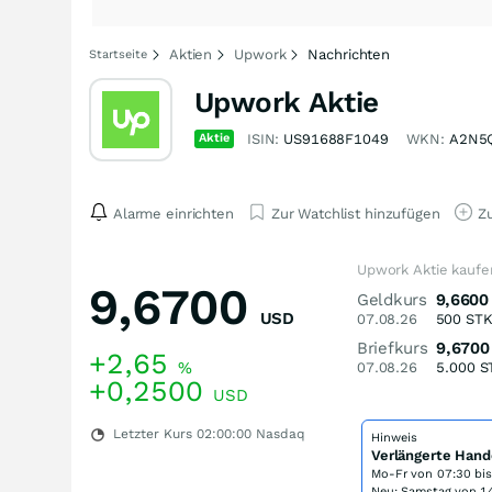
Aktien
Upwork
Nachrichten
Startseite
Upwork Aktie
Aktie
ISIN:
US91688F1049
WKN:
A2N5
Alarme einrichten
Zur Watchlist hinzufügen
Zu
Upwork Aktie kaufe
9,6700
Geldkurs
9,6600
USD
07.08.26
500
ST
Briefkurs
9,6700
+2,65
%
07.08.26
5.000
S
+0,2500
USD
Letzter Kurs
02:00:00
Nasdaq
Hinweis
Verlängerte Hand
Mo-Fr von
07:30 bi
Neu: Samstag von 14