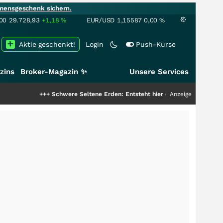
mensgeschenk sichern.
00
29.728,93
+1,18
%
EUR/USD
1,15587
0,00
%
Aktie geschenkt!
Login
Push-Kurse
zins
Broker-Magazin ✨
Unsere Services
+++
Schwere Seltene Erden: Entsteht hier die nächste Milliardenstory?
Anzeige
+