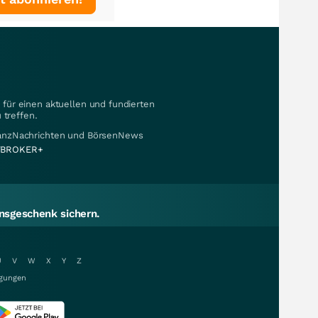
für einen aktuellen und fundierten
 treffen.
nanzNachrichten und BörsenNews
BROKER+
sgeschenk sichern.
U
V
W
X
Y
Z
gungen