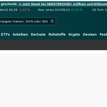
ie geschenkt.
→ Jetzt Depot bei SMARTBROKER+ eröffnen und Willkom
Brent)
82,26
-1,53
%
Dow Jones
54.036,10
+0,25
%
US Tech 1
ETFs
Anleihen
Derivate
Rohstoffe
Krypto
Devisen
Fest