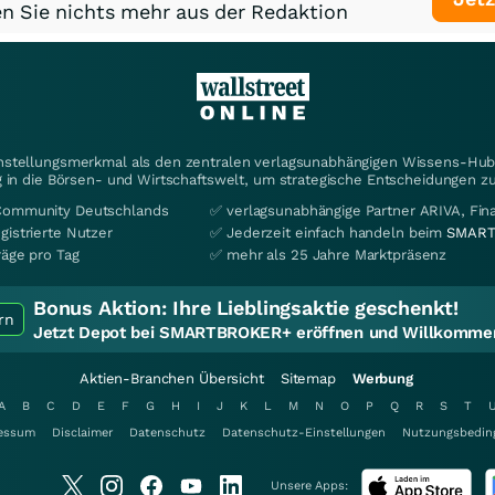
n Sie nichts mehr aus der Redaktion
instellungsmerkmal als den zentralen verlagsunabhängigen Wissens-Hub 
 in die Börsen- und Wirtschaftswelt, um strategische Entscheidungen zu
Community Deutschlands
✅ verlagsunabhängige Partner ARIVA, Fi
gistrierte Nutzer
✅ Jederzeit einfach handeln beim
SMART
räge pro Tag
✅ mehr als 25 Jahre Marktpräsenz
Bonus Aktion:
Ihre Lieblingsaktie geschenkt!
rn
Jetzt Depot bei SMARTBROKER+ eröffnen und Willkommen
Aktien-Branchen Übersicht
Sitemap
Werbung
A
B
C
D
E
F
G
H
I
J
K
L
M
N
O
P
Q
R
S
T
essum
Disclaimer
Datenschutz
Datenschutz-Einstellungen
Nutzungsbedin
Unsere Apps: