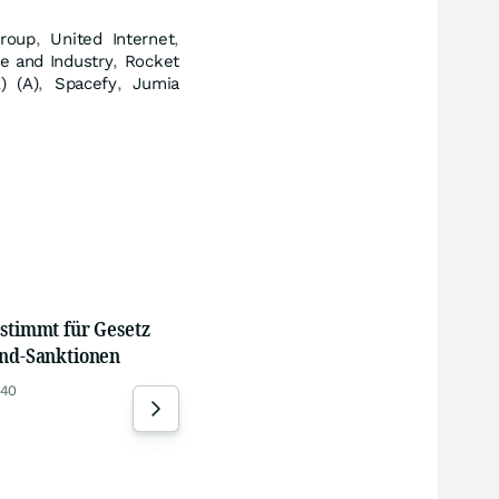
roup
,
United Internet
,
e and Industry
,
Rocket
) (A)
,
Spacefy
,
Jumia
Ölkrise nur in den USA
Das 
Die Ölvorräte sind in Europa,
Gold
 stimmt für Gesetz
Asien kaum gesunken
dort
and-Sanktionen
suc
06.08.26, 19:28
:40
04.0