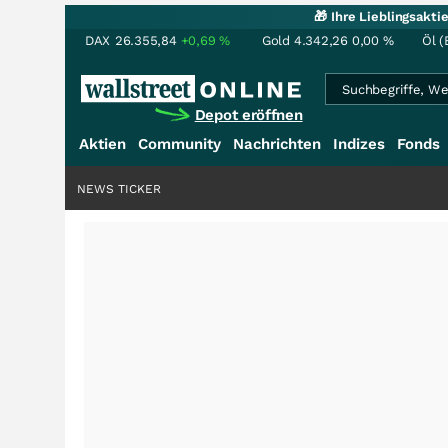
🎁 Ihre Lieblingsakt
DAX
26.355,84
+0,69
%
Gold
4.342,26
0,00
%
Öl (
Depot eröffnen
Aktien
Community
Nachrichten
Indizes
Fonds
NEWS TICKER