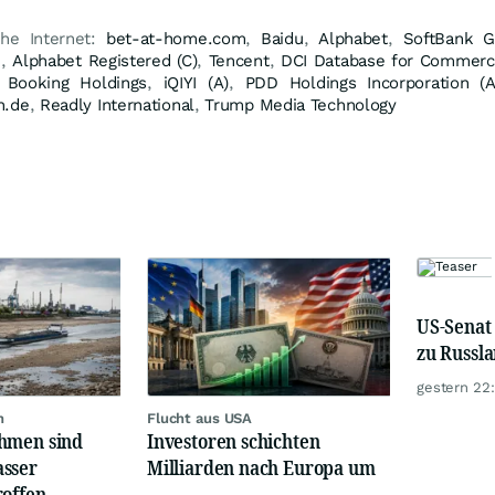
che Internet:
bet-at-home.com
,
Baidu
,
Alphabet
,
SoftBank G
n
,
Alphabet Registered (C)
,
Tencent
,
DCI Database for Commerc
,
Booking Holdings
,
iQIYI (A)
,
PDD Holdings Incorporation (A
n.de
,
Readly International
,
Trump Media Technology
US-Senat
zu Russl
gestern 22
n
Flucht aus USA
hmen sind
Investoren schichten
sser
Milliarden nach Europa um
roffen