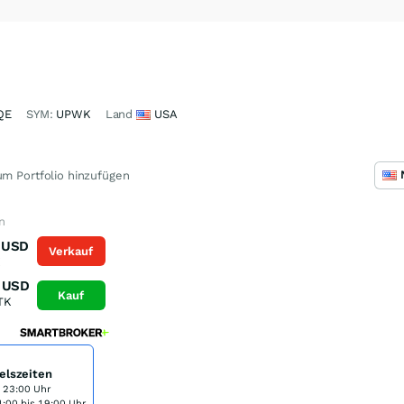
QE
SYM:
UPWK
Land
USA
m Portfolio hinzufügen
n
USD
Verkauf
K
USD
Kauf
TK
elszeiten
s 23:00 Uhr
:00 bis 19:00 Uhr