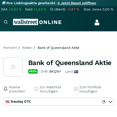
🎁 Ihre Lieblingsaktie geschenkt.
→ Jetzt Depot eröffnen
DAX
+0,53
%
Gold
+1,53
%
Öl (Brent)
-0,87
%
Dow Jones
0,00
%
Aktien
Bank of Queensland Aktie
Startseite
Bank of Queensland Aktie
Aktie
SYM:
BKQNY
Land
Alarme
Zur Watchlist
Zum Portfolio
einrichten
hinzufügen
hinzufügen
Nasdaq OTC