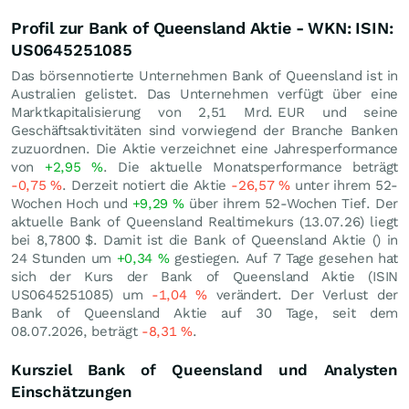
Profil zur Bank of Queensland Aktie - WKN: ISIN:
US0645251085
Das börsennotierte Unternehmen Bank of Queensland ist in
Australien gelistet. Das Unternehmen verfügt über eine
Marktkapitalisierung von 2,51 Mrd.
EUR
und seine
Geschäftsaktivitäten sind vorwiegend der Branche Banken
zuzuordnen. Die Aktie verzeichnet eine Jahresperformance
von
+2,95
%
. Die aktuelle Monatsperformance beträgt
-0,75
%
. Derzeit notiert die Aktie
-26,57
%
unter ihrem 52-
Wochen Hoch und
+9,29
%
über ihrem 52-Wochen Tief. Der
aktuelle Bank of Queensland Realtimekurs (
13.07.26
) liegt
bei 8,7800
$
. Damit ist die Bank of Queensland Aktie () in
24 Stunden um
+0,34
%
gestiegen. Auf 7 Tage gesehen hat
sich der Kurs der Bank of Queensland Aktie (ISIN
US0645251085) um
-1,04
%
verändert. Der Verlust der
Bank of Queensland Aktie auf 30 Tage, seit dem
08.07.2026, beträgt
-8,31
%
.
Kursziel Bank of Queensland und Analysten
Einschätzungen