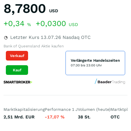
8,7800
USD
+0,34
+0,0300
%
USD
Letzter Kurs
13.07.26
Nasdaq OTC
Bank of Queensland Aktie kaufen
Verkauf
Verlängerte Handelszeiten
07:30 bis 23:00 Uhr
Kauf
Marktkapitalisierung
Performance 1 J
Volumen (heute)
Martktpla
2,51 Mrd.
EUR
-17,07
%
38
St.
OTC