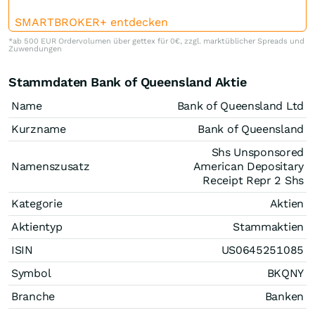
SMARTBROKER+ entdecken
*ab 500 EUR Ordervolumen über gettex für 0€, zzgl. marktüblicher Spreads und
Zuwendungen
Stammdaten Bank of Queensland Aktie
Name
Bank of Queensland Ltd
Kurzname
Bank of Queensland
Shs Unsponsored
Namenszusatz
American Depositary
Receipt Repr 2 Shs
Kategorie
Aktien
Aktientyp
Stammaktien
ISIN
US0645251085
Symbol
BKQNY
Branche
Banken