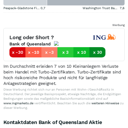
Peapack-Gladstone Financial
0,7
Washington Trust Bancorp
7,6
Werbung
Long oder Short ?
Bank of Queensland
x -30
x -10
x -3
x 3
x 10
x 30
Im Durchschnitt erleiden 7 von 10 Kleinanlegern Verluste
beim Handel mit Turbo-Zertifikaten. Turbo-Zertifikate sind
hoch risikoreiche Produkte und nicht für langfristige
Anlagestrategien geeignet.
Diese Werbung richtet sich nur an Personen mit Wohn-/Geschäftssitz in
Deutschland. Der jeweilige Basisprospekt, etwaige Nachträge, die Endgültigen
Bedingungen sowie das maßgebliche Basisinformationsblatt sind auf
www.ingmarkets.de
veröffentlicht. Beachten Sie auch die
weiteren Hinweise
zu
dieser Werbung.
Kontaktdaten Bank of Queensland Aktie