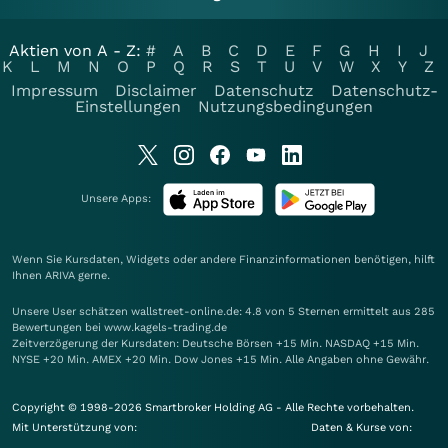
Aktien von A - Z:
#
A
B
C
D
E
F
G
H
I
J
K
L
M
N
O
P
Q
R
S
T
U
V
W
X
Y
Z
Impressum
Disclaimer
Datenschutz
Datenschutz-
Einstellungen
Nutzungsbedingungen
Unsere Apps:
Wenn Sie Kursdaten, Widgets oder andere Finanzinformationen benötigen, hilft
Ihnen
ARIVA
gerne.
Unsere User schätzen wallstreet-online.de: 4.8 von 5 Sternen ermittelt aus 285
Bewertungen bei www.kagels-trading.de
Zeitverzögerung der Kursdaten: Deutsche Börsen +15 Min. NASDAQ +15 Min.
NYSE +20 Min. AMEX +20 Min. Dow Jones +15 Min. Alle Angaben ohne Gewähr.
Copyright © 1998-2026 Smartbroker Holding AG - Alle Rechte vorbehalten.
Mit Unterstützung von:
Daten & Kurse von: