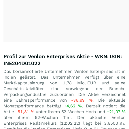
Profil zur Venlon Enterprises Aktie - WKN: ISIN:
INE204D01022
Das börsennotierte Unternehmen Venlon Enterprises ist in
Indien gelistet. Das Unternehmen verfügt über eine
Marktkapitalisierung von 1,78 Mio.
EUR
und seine
Geschäftsaktivitäten sind vorwiegend der Branche
Verpackungsindustrie zuzuordnen. Die Aktie verzeichnet
eine Jahresperformance von
-36,99
%
. Die aktuelle
Monatsperformance beträgt
+4,62
%
. Derzeit notiert die
Aktie
-51,81
%
unter ihrem 52-Wochen Hoch und
+21,07
%
über ihrem 52-Wochen Tief. Der aktuelle Venlon
Enterprises Realtimekurs (12:02:22) liegt bei 3,8500
₨
.
Damit ist die Venlon Enterprises Aktie () in 24 Stunden um