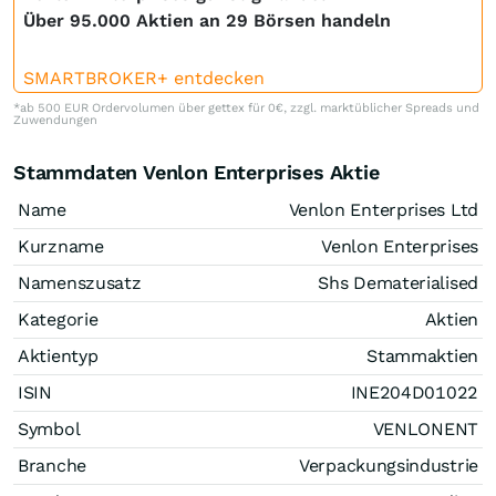
Über 95.000 Aktien an 29 Börsen handeln
SMARTBROKER+ entdecken
*ab 500 EUR Ordervolumen über gettex für 0€, zzgl. marktüblicher Spreads und
Zuwendungen
Stammdaten Venlon Enterprises Aktie
Name
Venlon Enterprises Ltd
Kurzname
Venlon Enterprises
Namenszusatz
Shs Dematerialised
Kategorie
Aktien
Aktientyp
Stammaktien
ISIN
INE204D01022
Symbol
VENLONENT
Branche
Verpackungsindustrie