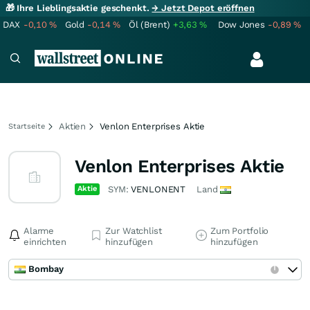
🎁 Ihre Lieblingsaktie geschenkt.
→ Jetzt Depot eröffnen
DAX
-0,10
%
Gold
-0,14
%
Öl (Brent)
+3,63
%
Dow Jones
-0,89
%
Aktien
Venlon Enterprises Aktie
Startseite
Venlon Enterprises Aktie
Aktie
SYM:
VENLONENT
Land
Alarme
Zur Watchlist
Zum Portfolio
einrichten
hinzufügen
hinzufügen
Bombay