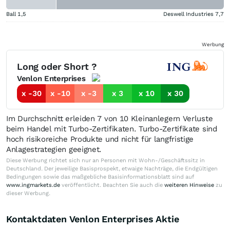
Ball
1,5
Deswell Industries
7,7
Werbung
Long oder Short ?
Venlon Enterprises
x -30
x -10
x -3
x 3
x 10
x 30
Im Durchschnitt erleiden 7 von 10 Kleinanlegern Verluste
beim Handel mit Turbo-Zertifikaten. Turbo-Zertifikate sind
hoch risikoreiche Produkte und nicht für langfristige
Anlagestrategien geeignet.
Diese Werbung richtet sich nur an Personen mit Wohn-/Geschäftssitz in
Deutschland. Der jeweilige Basisprospekt, etwaige Nachträge, die Endgültigen
Bedingungen sowie das maßgebliche Basisinformationsblatt sind auf
www.ingmarkets.de
veröffentlicht. Beachten Sie auch die
weiteren Hinweise
zu
dieser Werbung.
Kontaktdaten Venlon Enterprises Aktie