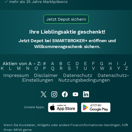
✅ mehr als 25 Jahre Marktpräsenz
Jetzt Depot sichern
Ihre Lieblingsaktie geschenkt!
Jetzt Depot bei SMARTBROKER+ eröffnen und
Willkommensgeschenk sichern.
Aktien von A - Z:
#
A
B
C
D
E
F
G
H
I
J
K
L
M
N
O
P
Q
R
S
T
U
V
W
X
Y
Z
Impressum
Disclaimer
Datenschutz
Datenschutz-
Einstellungen
Nutzungsbedingungen
Unsere Apps:
Wenn Sie Kursdaten, Widgets oder andere Finanzinformationen benötigen, hilft
Ihnen
ARIVA
gerne.