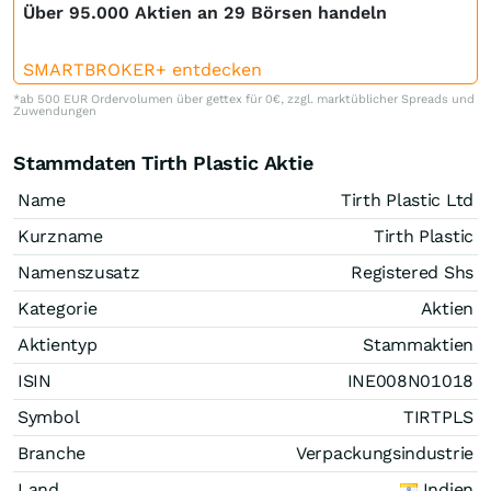
Über 95.000 Aktien an 29 Börsen handeln
SMARTBROKER+ entdecken
*ab 500 EUR Ordervolumen über gettex für 0€, zzgl. marktüblicher Spreads und
Zuwendungen
Stammdaten Tirth Plastic Aktie
Name
Tirth Plastic Ltd
Kurzname
Tirth Plastic
Namenszusatz
Registered Shs
Kategorie
Aktien
Aktientyp
Stammaktien
ISIN
INE008N01018
Symbol
TIRTPLS
Branche
Verpackungsindustrie
Land
Indien