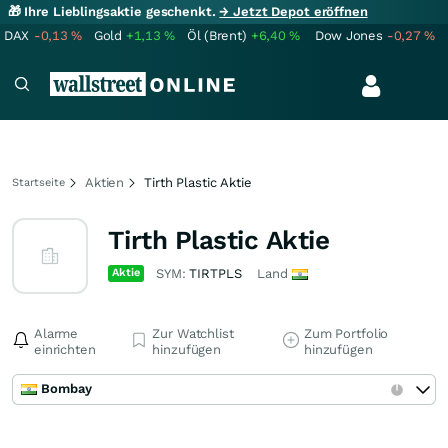
🎁 Ihre Lieblingsaktie geschenkt.
→ Jetzt Depot eröffnen
DAX
-0,13
%
Gold
+1,13
%
Öl (Brent)
+6,40
%
Dow Jones
-0,27
%
Aktien
Tirth Plastic Aktie
Startseite
Tirth Plastic Aktie
Aktie
SYM:
TIRTPLS
Land
Alarme
Zur Watchlist
Zum Portfolio
einrichten
hinzufügen
hinzufügen
Bombay