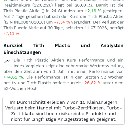
Realtimekurs (12:02:26) liegt bei 26,00
₨
. Damit ist die
Tirth Plastic Aktie () in 24 Stunden um
+2,16
%
gestiegen.
Auf 7 Tage gesehen hat sich der Kurs der Tirth Plastic Aktie
(ISIN INE008N01018) um
-7,34
%
verändert. Der Verlust der
Tirth Plastic Aktie auf 30 Tage, seit dem 11.07.2026, beträgt
-7,11
%
.
Kursziel Tirth Plastic und Analysten
Einschätzungen
Die Tirth Plastic Aktien Kurs Performance und ein
Index Vergleich zeigt eine sehr starke Wertentwicklung
über den Zeitraum von 1 Jahr mit einer Performance von
+74,61
%
. Die Performance ist in den letzten 52 Wochen
positiv und Tirth Plastic notiert zurzeit
-26,82
%
unter dem
52-Wochen Hoch.
Im Durchschnitt erleiden 7 von 10 Kleinanlegern
Verluste beim Handel mit Turbo-Zertifikaten. Turbo-
Zertifikate sind hoch risikoreiche Produkte und
nicht für langfristige Anlagestrategien geeignet.