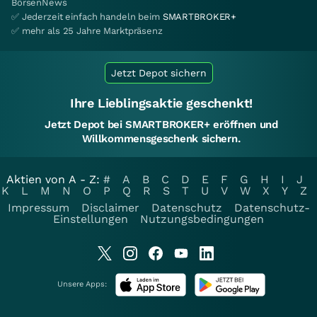
BörsenNews
✅ Jederzeit einfach handeln beim
SMARTBROKER+
✅ mehr als 25 Jahre Marktpräsenz
Jetzt Depot sichern
Ihre Lieblingsaktie geschenkt!
Jetzt Depot bei SMARTBROKER+ eröffnen und
Willkommensgeschenk sichern.
Aktien von A - Z:
#
A
B
C
D
E
F
G
H
I
J
K
L
M
N
O
P
Q
R
S
T
U
V
W
X
Y
Z
Impressum
Disclaimer
Datenschutz
Datenschutz-
Einstellungen
Nutzungsbedingungen
Unsere Apps: