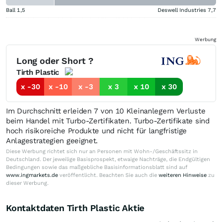
Ball
1,5
Deswell Industries
7,7
Werbung
Long oder Short ?
Tirth Plastic
x -30
x -10
x -3
x 3
x 10
x 30
Im Durchschnitt erleiden 7 von 10 Kleinanlegern Verluste
beim Handel mit Turbo-Zertifikaten. Turbo-Zertifikate sind
hoch risikoreiche Produkte und nicht für langfristige
Anlagestrategien geeignet.
Diese Werbung richtet sich nur an Personen mit Wohn-/Geschäftssitz in
Deutschland. Der jeweilige Basisprospekt, etwaige Nachträge, die Endgültigen
Bedingungen sowie das maßgebliche Basisinformationsblatt sind auf
www.ingmarkets.de
veröffentlicht. Beachten Sie auch die
weiteren Hinweise
zu
dieser Werbung.
Kontaktdaten Tirth Plastic Aktie