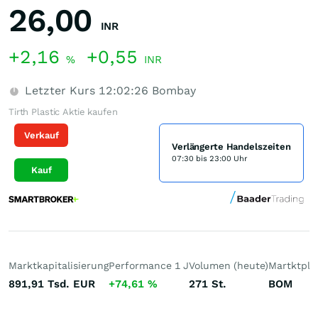
26,00
INR
+2,16
+0,55
%
INR
Letzter Kurs
12:02:26
Bombay
Tirth Plastic Aktie kaufen
Verkauf
Verlängerte Handelszeiten
07:30 bis 23:00 Uhr
Kauf
Marktkapitalisierung
Performance 1 J
Volumen (heute)
Martktpla
891,91 Tsd.
EUR
+74,61
%
271
St.
BOM