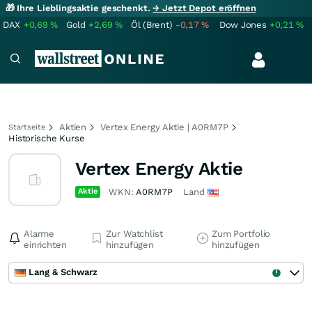
🎁 Ihre Lieblingsaktie geschenkt.
→ Jetzt Depot eröffnen
DAX
+0,69
%
Gold
+2,69
%
Öl (Brent)
-0,17
%
Dow Jones
+0,21
%
Aktien
Vertex Energy Aktie | A0RM7P
Startseite
Historische Kurse
Vertex Energy Aktie
Aktie
WKN:
A0RM7P
Land
Alarme
Zur Watchlist
Zum Portfolio
einrichten
hinzufügen
hinzufügen
Lang & Schwarz