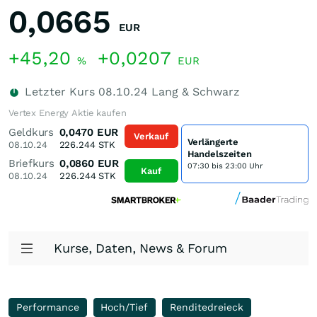
0,0665
EUR
+45,20
+0,0207
%
EUR
Letzter Kurs
08.10.24
Lang & Schwarz
Vertex Energy Aktie kaufen
Geldkurs
0,0470
EUR
Verkauf
Verlängerte
08.10.24
226.244
STK
Handelszeiten
Briefkurs
0,0860
EUR
07:30 bis 23:00 Uhr
Kauf
08.10.24
226.244
STK
Kurse, Daten, News & Forum
Performance
Hoch/Tief
Renditedreieck