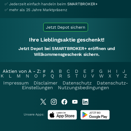
✅ Jederzeit einfach handeln beim
SMARTBROKER+
✅ mehr als 25 Jahre Marktpräsenz
Jetzt Depot sichern
Ihre Lieblingsaktie geschenkt!
Jetzt Depot bei SMARTBROKER+ eröffnen und
Willkommensgeschenk sichern.
Aktien von A - Z:
#
A
B
C
D
E
F
G
H
I
J
K
L
M
N
O
P
Q
R
S
T
U
V
W
X
Y
Z
Impressum
Disclaimer
Datenschutz
Datenschutz-
Einstellungen
Nutzungsbedingungen
Unsere Apps: