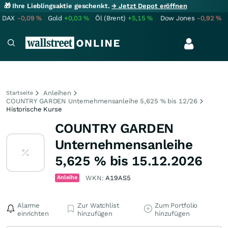
🎁 Ihre Lieblingsaktie geschenkt.
→ Jetzt Depot eröffnen
DAX
-0,09
%
Gold
+0,03
%
Öl (Brent)
+5,15
%
Dow Jones
-0,92
%
Anleihen
Startseite
COUNTRY GARDEN Unternehmensanleihe 5,625 % bis 12/26
Historische Kurse
COUNTRY GARDEN
Unternehmensanleihe
5,625 % bis 15.12.2026
Anleihe
WKN:
A19AS5
Alarme
Zur Watchlist
Zum Portfolio
einrichten
hinzufügen
hinzufügen