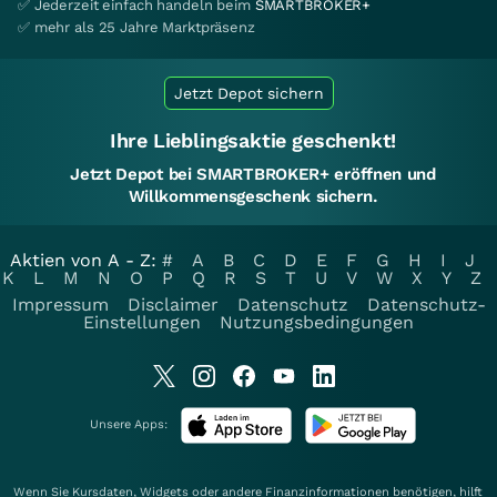
✅ Jederzeit einfach handeln beim
SMARTBROKER+
✅ mehr als 25 Jahre Marktpräsenz
Jetzt Depot sichern
Ihre Lieblingsaktie geschenkt!
Jetzt Depot bei SMARTBROKER+ eröffnen und
Willkommensgeschenk sichern.
Aktien von A - Z:
#
A
B
C
D
E
F
G
H
I
J
K
L
M
N
O
P
Q
R
S
T
U
V
W
X
Y
Z
Impressum
Disclaimer
Datenschutz
Datenschutz-
Einstellungen
Nutzungsbedingungen
Unsere Apps:
Wenn Sie Kursdaten, Widgets oder andere Finanzinformationen benötigen, hilft