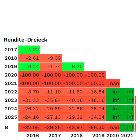
Rendite-Dreieck
2017
4.32
2018
-2.61
-9.09
2019
0.24
-1.74
6.20
2020
-100.00
-100.00
-100.00
-100.00
2021
-100.00
-100.00
-100.00
-100.00
nan
2022
-8.70
-11.10
-11.60
-16.84
inf
inf
2023
-31.23
-35.84
-40.16
-48.16
inf
inf
-
2024
-26.32
-29.89
-32.86
-38.74
inf
inf
-
2025
-24.16
-27.13
-29.39
-34.04
inf
inf
-
Ø
-32.05
-39.35
-43.97
-56.30
nan
inf
-
2016
2017
2018
2019
2020
2021