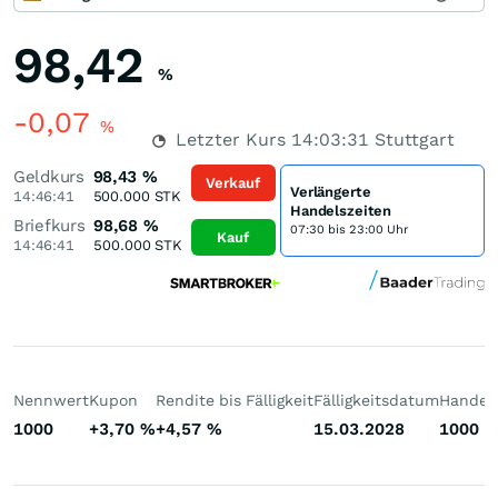
98,42
%
-0,07
%
Letzter Kurs
14:03:31
Stuttgart
Geldkurs
98,43
%
Verkauf
Verlängerte
14:46:41
500.000
STK
Handelszeiten
Briefkurs
98,68
%
07:30 bis 23:00 Uhr
Kauf
14:46:41
500.000
STK
Nennwert
Kupon
Rendite bis Fälligkeit
Fälligkeitsdatum
Handelb
1000
+3,70
%
+4,57
%
15.03.2028
1000