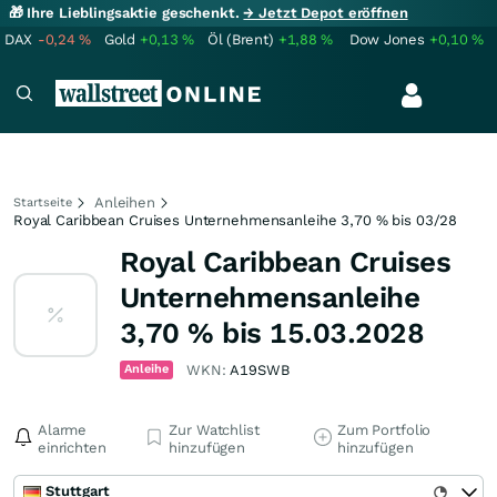
🎁 Ihre Lieblingsaktie geschenkt.
→ Jetzt Depot eröffnen
DAX
-0,24
%
Gold
+0,13
%
Öl (Brent)
+1,88
%
Dow Jones
+0,10
%
Anleihen
Startseite
Royal Caribbean Cruises Unternehmensanleihe 3,70 % bis 03/28
Royal Caribbean Cruises
Unternehmensanleihe
3,70 % bis 15.03.2028
Anleihe
WKN:
A19SWB
Alarme
Zur Watchlist
Zum Portfolio
einrichten
hinzufügen
hinzufügen
Stuttgart