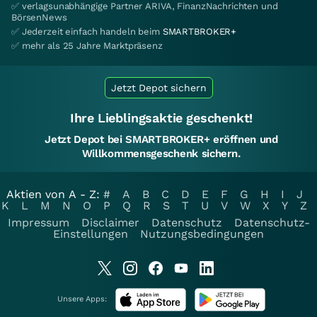
✅ verlagsunabhängige Partner ARIVA, FinanzNachrichten und
BörsenNews
✅ Jederzeit einfach handeln beim
SMARTBROKER+
✅ mehr als 25 Jahre Marktpräsenz
Jetzt Depot sichern
Ihre Lieblingsaktie geschenkt!
Jetzt Depot bei SMARTBROKER+ eröffnen und
Willkommensgeschenk sichern.
Aktien von A - Z:
#
A
B
C
D
E
F
G
H
I
J
K
L
M
N
O
P
Q
R
S
T
U
V
W
X
Y
Z
Impressum
Disclaimer
Datenschutz
Datenschutz-
Einstellungen
Nutzungsbedingungen
Unsere Apps: