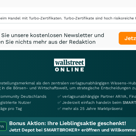
eim Handel mit Turbo-Zertifikaten. Turbo-Zertifikate sind hoch risikoreiche P
 Sie unsere kostenlosen Newsletter und
Jetz
n Sie nichts mehr aus der Redaktion
instellungsmerkmal als den zentralen verlagsunabhängigen Wissens-Hub 
 in die Börsen- und Wirtschaftswelt, um strategische Entscheidungen zu
Community Deutschlands
✅ verlagsunabhängige Partner ARIVA, Fi
gistrierte Nutzer
✅ Jederzeit einfach handeln beim
SMART
räge pro Tag
✅ mehr als 25 Jahre Marktpräsenz
Bonus Aktion:
Ihre Lieblingsaktie geschenkt!
rn
Jetzt Depot bei SMARTBROKER+ eröffnen und Willkommen