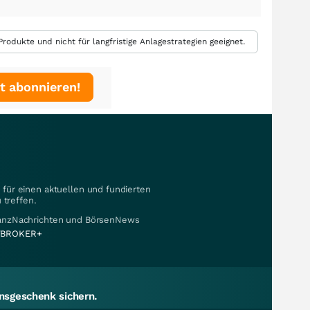
rodukte und nicht für langfristige Anlagestrategien geeignet.
t abonnieren!
für einen aktuellen und fundierten
 treffen.
nanzNachrichten und BörsenNews
BROKER+
sgeschenk sichern.