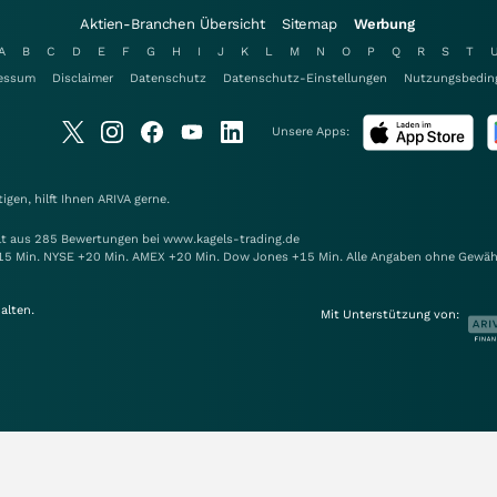
Aktien-Branchen Übersicht
Sitemap
Werbung
A
B
C
D
E
F
G
H
I
J
K
L
M
N
O
P
Q
R
S
T
essum
Disclaimer
Datenschutz
Datenschutz-Einstellungen
Nutzungsbedin
Unsere Apps:
gen, hilft Ihnen
ARIVA
gerne.
elt aus 285 Bewertungen bei www.kagels-trading.de
15 Min. NYSE +20 Min. AMEX +20 Min. Dow Jones +15 Min. Alle Angaben ohne Gewäh
alten.
Mit Unterstützung von: