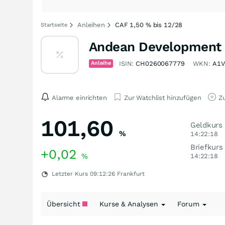
Anleihen
CAF 1,50 % bis 12/28
Startseite
Andean Development C
Anleihe
ISIN:
CH0260067779
WKN:
A1
Alarme einrichten
Zur Watchlist hinzufügen
Zu
101,60
Geldkurs
%
14:22:18
Briefkurs
+0,02
%
14:22:18
Letzter Kurs
09:12:26
Frankfurt
Übersicht
Kurse & Analysen
Forum