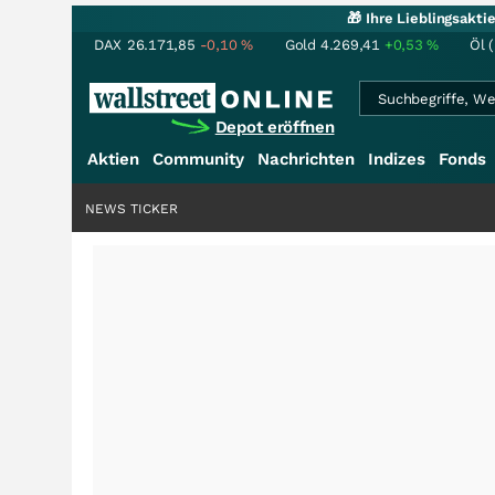
🎁 Ihre Lieblingsakt
DAX
26.171,85
-0,10
%
Gold
4.269,41
+0,53
%
Öl 
Depot eröffnen
Aktien
Community
Nachrichten
Indizes
Fonds
NEWS TICKER