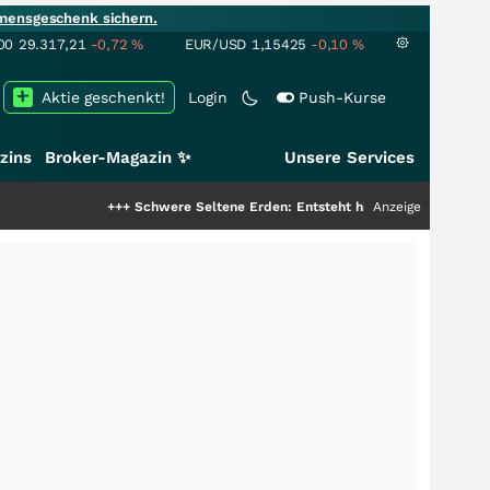
mensgeschenk sichern.
00
29.317,21
-0,72
%
EUR/USD
1,15425
-0,10
%
Aktie geschenkt!
Login
Push-Kurse
zins
Broker-Magazin ✨
Unsere Services
+++
Schwere Seltene Erden: Entsteht hier die nächste Milliardensto
Anzeige