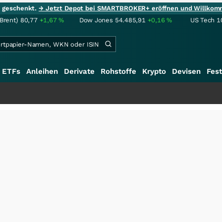
ie geschenkt.
→ Jetzt Depot bei SMARTBROKER+ eröffnen und Willkom
(Brent)
80,77
+1,67
%
Dow Jones
54.485,91
+0,16
%
US Tech 1
ETFs
Anleihen
Derivate
Rohstoffe
Krypto
Devisen
Fest