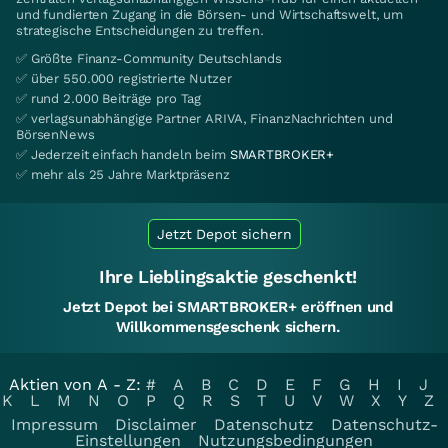
und fundierten Zugang in die Börsen- und Wirtschaftswelt, um
strategische Entscheidungen zu treffen.
✅ Größte Finanz-Community Deutschlands
✅ über 550.000 registrierte Nutzer
✅ rund 2.000 Beiträge pro Tag
✅ verlagsunabhängige Partner ARIVA, FinanzNachrichten und
BörsenNews
✅ Jederzeit einfach handeln beim
SMARTBROKER+
✅ mehr als 25 Jahre Marktpräsenz
Jetzt Depot sichern
Ihre Lieblingsaktie geschenkt!
Jetzt Depot bei SMARTBROKER+ eröffnen und
Willkommensgeschenk sichern.
Aktien von A - Z:
#
A
B
C
D
E
F
G
H
I
J
K
L
M
N
O
P
Q
R
S
T
U
V
W
X
Y
Z
Impressum
Disclaimer
Datenschutz
Datenschutz-
Einstellungen
Nutzungsbedingungen