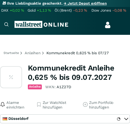
🎁 Ihre Lieblingsaktie geschenkt.
→ Jetzt Depot eröffnen
DAX
+0,02
%
Gold
+1,13
%
Öl (Brent)
-0,23
%
Dow Jones
-0,08
%
Anleihen
Kommunekredit 0,625 % bis 07/27
Startseite
Kommunekredit Anleihe
0,625 % bis 09.07.2027
Anleihe
WKN:
A1Z27D
Alarme
Zur Watchlist
Zum Portfolio
einrichten
hinzufügen
hinzufügen
Düsseldorf