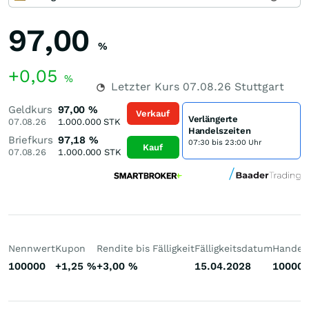
97,00
%
+0,05
%
Letzter Kurs
07.08.26
Stuttgart
Geldkurs
97,00
%
Verkauf
Verlängerte
07.08.26
1.000.000
STK
Handelszeiten
Briefkurs
97,18
%
07:30 bis 23:00 Uhr
Kauf
07.08.26
1.000.000
STK
Nennwert
Kupon
Rendite bis Fälligkeit
Fälligkeitsdatum
Handelb
100000
+1,25
%
+3,00
%
15.04.2028
10000