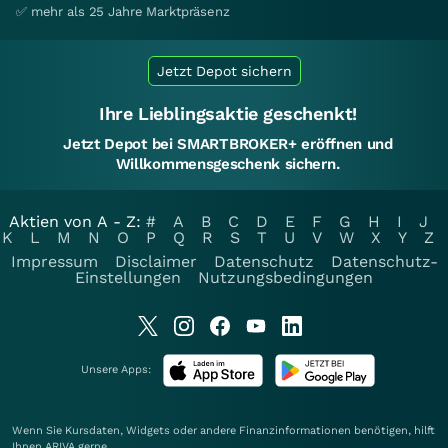
✅ mehr als 25 Jahre Marktpräsenz
Jetzt Depot sichern
Ihre Lieblingsaktie geschenkt!
Jetzt Depot bei SMARTBROKER+ eröffnen und
Willkommensgeschenk sichern.
Aktien von A - Z:
#
A
B
C
D
E
F
G
H
I
J
K
L
M
N
O
P
Q
R
S
T
U
V
W
X
Y
Z
Impressum
Disclaimer
Datenschutz
Datenschutz-
Einstellungen
Nutzungsbedingungen
Unsere Apps:
Wenn Sie Kursdaten, Widgets oder andere Finanzinformationen benötigen, hilft
Ihnen
ARIVA
gerne.