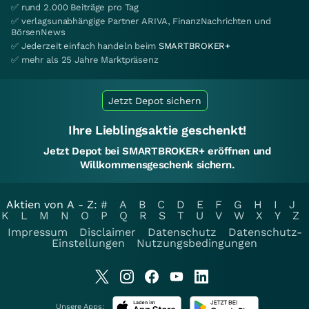
✅ rund 2.000 Beiträge pro Tag
✅ verlagsunabhängige Partner ARIVA, FinanzNachrichten und
BörsenNews
✅ Jederzeit einfach handeln beim
SMARTBROKER+
✅ mehr als 25 Jahre Marktpräsenz
Jetzt Depot sichern
Ihre Lieblingsaktie geschenkt!
Jetzt Depot bei SMARTBROKER+ eröffnen und
Willkommensgeschenk sichern.
Aktien von A - Z:
#
A
B
C
D
E
F
G
H
I
J
K
L
M
N
O
P
Q
R
S
T
U
V
W
X
Y
Z
Impressum
Disclaimer
Datenschutz
Datenschutz-
Einstellungen
Nutzungsbedingungen
Unsere Apps: