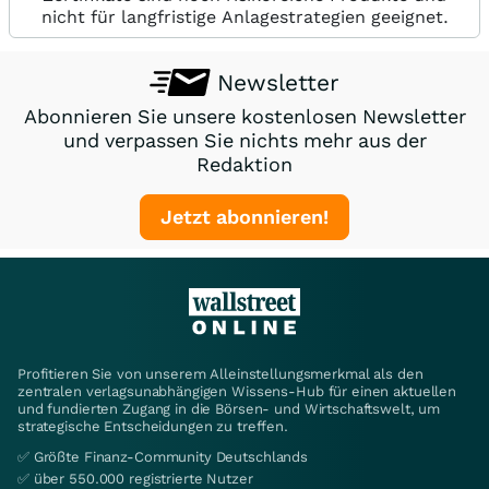
nicht für langfristige Anlagestrategien geeignet.
Newsletter
Abonnieren Sie unsere kostenlosen Newsletter
und verpassen Sie nichts mehr aus der
Redaktion
Jetzt abonnieren!
Profitieren Sie von unserem Alleinstellungsmerkmal als den
zentralen verlagsunabhängigen Wissens-Hub für einen aktuellen
und fundierten Zugang in die Börsen- und Wirtschaftswelt, um
strategische Entscheidungen zu treffen.
✅ Größte Finanz-Community Deutschlands
✅ über 550.000 registrierte Nutzer