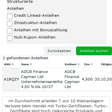
Strukturierte
Anleihen
Credit Linked-Anleihen
Zinsstruktur-Anleihen
Anleihen mit Bonuszahlungen
Null-Kupon-Anleihen
1 gefundenen Anleihen
WKN
Name
Emittent
Zins
Fälligke
ADCB Finance
ADCB
Cayman Ltd
Finance
A19QZY
4,500
25.10.2
Unternehmensanleihe
Cayman
4,50 % bis 10/27
Ltd
Im Durchschnitt erleiden 7 von 10 Kleinanlegern
Verluste beim Handel mit Turbo-Zertifikaten. Turbo-
Zertifikate sind hoch risikoreiche Produkte und