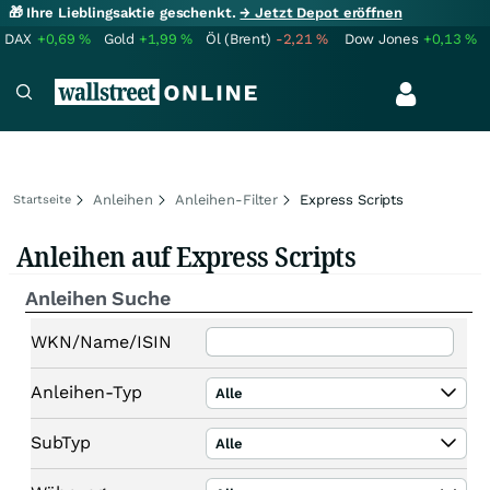
🎁 Ihre Lieblingsaktie geschenkt.
→ Jetzt Depot eröffnen
DAX
+0,69
%
Gold
+1,99
%
Öl (Brent)
-2,21
%
Dow Jones
+0,13
%
Anleihen
Anleihen-Filter
Express Scripts
Startseite
Anleihen auf Express Scripts
Anleihen Suche
WKN/Name/ISIN
Anleihen-Typ
Alle
SubTyp
Alle