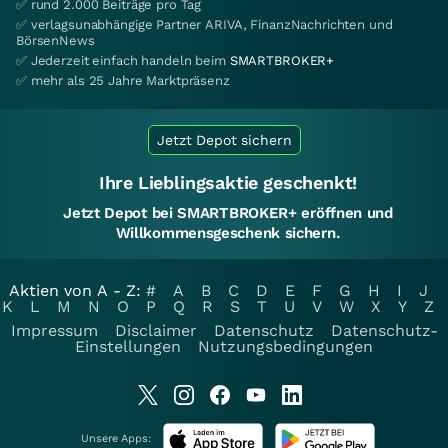
✅ rund 2.000 Beiträge pro Tag
✅ verlagsunabhängige Partner ARIVA, FinanzNachrichten und
BörsenNews
✅ Jederzeit einfach handeln beim
SMARTBROKER+
✅ mehr als 25 Jahre Marktpräsenz
Jetzt Depot sichern
Ihre Lieblingsaktie geschenkt!
Jetzt Depot bei SMARTBROKER+ eröffnen und
Willkommensgeschenk sichern.
Aktien von A - Z:
#
A
B
C
D
E
F
G
H
I
J
K
L
M
N
O
P
Q
R
S
T
U
V
W
X
Y
Z
Impressum
Disclaimer
Datenschutz
Datenschutz-
Einstellungen
Nutzungsbedingungen
Unsere Apps: