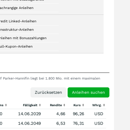
achrangige Anleihen
redit Linked-Anleihen
insstruktur-Anleihen
nleihen mit Bonuszahlungen
ull-Kupon-Anleihen
uf Parker-Hannifin liegt bei 1.800 Mio. mit einem maximalen
ins
Fälligkeit
Rendite
Kurs
Whrg.
0
14.06.2029
4,66
96,26
USD
0
14.06.2049
6,53
76,31
USD