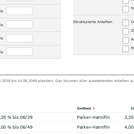
N
is
Strukturierte Anleihen
C
is
Z
is
A
N
is
06.2029 bis 14.06.2049 platziert. Das Volumen aller ausstehenden Anleihen a
Emittent
Z
,25 % bis 06/29
Parker-Hannifin
3,25
,00 % bis 06/49
Parker-Hannifin
4,00