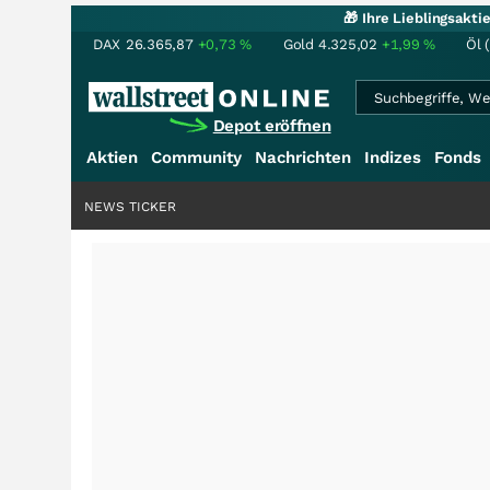
🎁 Ihre Lieblingsakt
DAX
26.365,87
+0,73
%
Gold
4.325,02
+1,99
%
Öl 
Depot eröffnen
Aktien
Community
Nachrichten
Indizes
Fonds
NEWS TICKER