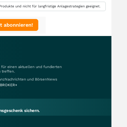
rodukte und nicht für langfristige Anlagestrategien geeignet.
t abonnieren!
für einen aktuellen und fundierten
 treffen.
nanzNachrichten und BörsenNews
BROKER+
sgeschenk sichern.