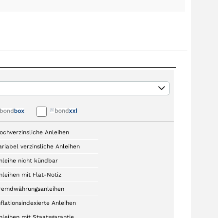
ochverzinsliche Anleihen
ariabel verzinsliche Anleihen
nleihe nicht kündbar
nleihen mit Flat-Notiz
remdwährungsanleihen
nflationsindexierte Anleihen
nleihen mit Staatsgarantie