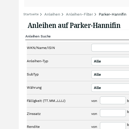
Anleihen
Anleihen-Filter
Parker-Hannifin
Startseite
Anleihen auf Parker-Hannifin
Anleihen Suche
WKN/Name/ISIN
Anleihen-Typ
Alle
SubTyp
Alle
Währung
Alle
Fälligkeit (TT.MM.JJJJ)
von
b
b
Zinssatz
von
b
Rendite
von