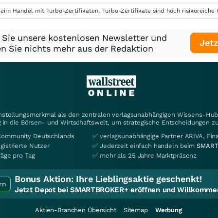
eim Handel mit Turbo-Zertifikaten. Turbo-Zertifikate sind hoch risikoreiche P
 Sie unsere kostenlosen Newsletter und
Jetz
n Sie nichts mehr aus der Redaktion
instellungsmerkmal als den zentralen verlagsunabhängigen Wissens-Hub 
 in die Börsen- und Wirtschaftswelt, um strategische Entscheidungen zu
Community Deutschlands
✅ verlagsunabhängige Partner ARIVA, Fi
gistrierte Nutzer
✅ Jederzeit einfach handeln beim
SMART
räge pro Tag
✅ mehr als 25 Jahre Marktpräsenz
Bonus Aktion:
Ihre Lieblingsaktie geschenkt!
rn
Jetzt Depot bei SMARTBROKER+ eröffnen und Willkommen
Aktien-Branchen Übersicht
Sitemap
Werbung