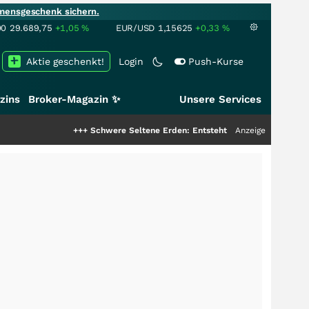
mensgeschenk sichern.
00
29.689,75
+1,05
%
EUR/USD
1,15625
+0,33
%
Aktie geschenkt!
Login
Push-Kurse
zins
Broker-Magazin ✨
Unsere Services
+++
Schwere Seltene Erden: Entsteht hier die nächste Milliarde
Anzeige