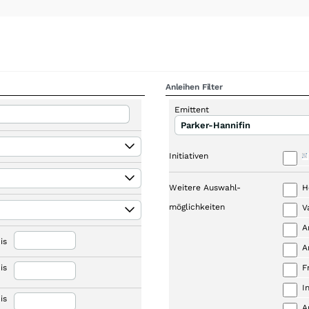
Anleihen Filter
Emittent
Parker-Hannifin
Initiativen
Weitere Auswahl-
H
möglichkeiten
V
A
is
A
is
F
I
is
A