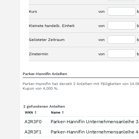
Kurs
von
b
Kleinste handelb. Einheit
von
b
Gelisteter Zeitraum
von
b
Zinstermin
von
b
Parker-Hannifin Anleihen
Parker-Hannifin hat derzeit 2 Anleihen mit Fälligkeiten von 14.
Kupon von 4,000 %.
2 gefundenen Anleihen
WKN
Name
A2R3F0
Parker-Hannifin Unternehmensanleihe 3
A2R3F1
Parker-Hannifin Unternehmensanleihe 4