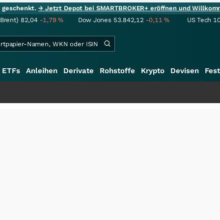
ie geschenkt.
→ Jetzt Depot bei SMARTBROKER+ eröffnen und Willkom
(Brent)
82,04
-1,79
%
Dow Jones
53.842,12
-0,11
%
US Tech 1
ETFs
Anleihen
Derivate
Rohstoffe
Krypto
Devisen
Fest