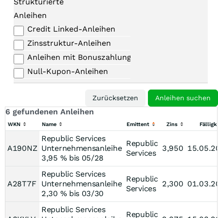
Strukturierte
Anleihen
Credit Linked-Anleihen
Zinsstruktur-Anleihen
Anleihen mit Bonuszahlungen
Null-Kupon-Anleihen
6 gefundenen Anleihen
WKN
Name
Emittent
Zins
Fälligk
Republic Services
Republic
A190NZ
Unternehmensanleihe
3,950
15.05.2
Services
3,95 % bis 05/28
Republic Services
Republic
A28T7F
Unternehmensanleihe
2,300
01.03.2
Services
2,30 % bis 03/30
Republic Services
Republic