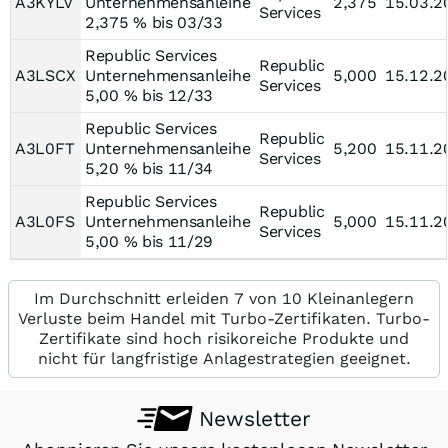
A3KYLV
Unternehmensanleihe
2,375
15.03.2
Services
2,375 % bis 03/33
Republic Services
Republic
A3LSCX
Unternehmensanleihe
5,000
15.12.2
Services
5,00 % bis 12/33
Republic Services
Republic
A3L0FT
Unternehmensanleihe
5,200
15.11.2
Services
5,20 % bis 11/34
Republic Services
Republic
A3L0FS
Unternehmensanleihe
5,000
15.11.2
Services
5,00 % bis 11/29
Im Durchschnitt erleiden 7 von 10 Kleinanlegern
Verluste beim Handel mit Turbo-Zertifikaten. Turbo-
Zertifikate sind hoch risikoreiche Produkte und
nicht für langfristige Anlagestrategien geeignet.
Newsletter