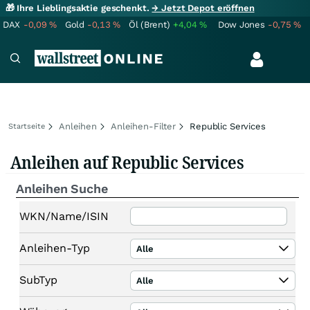
🎁 Ihre Lieblingsaktie geschenkt.
→ Jetzt Depot eröffnen
DAX
-0,09
%
Gold
-0,13
%
Öl (Brent)
+4,04
%
Dow Jones
-0,75
%
Anleihen
Anleihen-Filter
Republic Services
Startseite
Anleihen auf Republic Services
Anleihen Suche
WKN/Name/ISIN
Anleihen-Typ
Alle
SubTyp
Alle