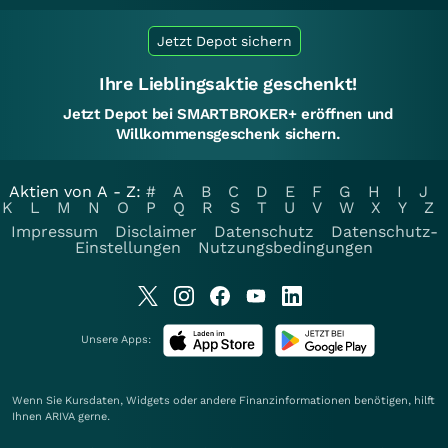
Jetzt Depot sichern
Ihre Lieblingsaktie geschenkt!
Jetzt Depot bei SMARTBROKER+ eröffnen und
Willkommensgeschenk sichern.
Aktien von A - Z:
#
A
B
C
D
E
F
G
H
I
J
K
L
M
N
O
P
Q
R
S
T
U
V
W
X
Y
Z
Impressum
Disclaimer
Datenschutz
Datenschutz-
Einstellungen
Nutzungsbedingungen
Unsere Apps:
Wenn Sie Kursdaten, Widgets oder andere Finanzinformationen benötigen, hilft
Ihnen
ARIVA
gerne.