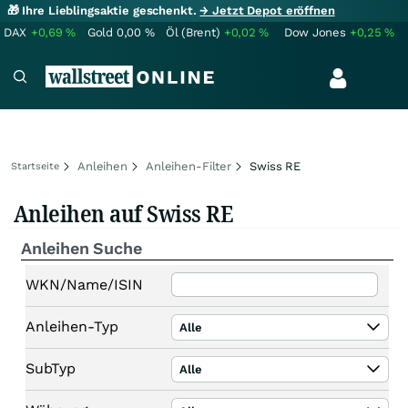
🎁 Ihre Lieblingsaktie geschenkt.
→ Jetzt Depot eröffnen
DAX
+0,69
%
Gold
0,00
%
Öl (Brent)
+0,02
%
Dow Jones
+0,25
%
Anleihen
Anleihen-Filter
Swiss RE
Startseite
Anleihen auf Swiss RE
Anleihen Suche
WKN/Name/ISIN
Anleihen-Typ
Alle
SubTyp
Alle