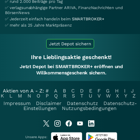
✅ rund 2.000 Beiträge pro Tag
✅ verlagsunabhängige Partner ARIVA, FinanzNachrichten und
BörsenNews
✅ Jederzeit einfach handeln beim
SMARTBROKER+
✅ mehr als 25 Jahre Marktpräsenz
Jetzt Depot sichern
Ihre Lieblingsaktie geschenkt!
Jetzt Depot bei SMARTBROKER+ eröffnen und
Willkommensgeschenk sichern.
Aktien von A - Z:
#
A
B
C
D
E
F
G
H
I
J
K
L
M
N
O
P
Q
R
S
T
U
V
W
X
Y
Z
Impressum
Disclaimer
Datenschutz
Datenschutz-
Einstellungen
Nutzungsbedingungen
Unsere Apps: