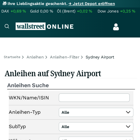
🎁 Ihre Lieblingsaktie geschenkt.
→ Jetzt Depot eröffnen
DAX
+0,69
%
Gold
0,00
%
Öl (Brent)
+0,02
%
Dow Jones
+0,25
%
Anleihen
Anleihen-Filter
Sydney Airport
Startseite
Anleihen auf Sydney Airport
Anleihen Suche
WKN/Name/ISIN
Anleihen-Typ
Alle
SubTyp
Alle