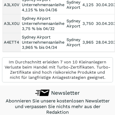
Sydney
A3LX0V
Unternehmensanleihe
4,125
30.04.20
Airport
4,125 % bis 04/36
Sydney Airport
Sydney
A3LX0U
Unternehmensanleihe
3,750
30.04.20
Airport
3,75 % bis 04/32
Sydney Airport
Sydney
A4ETT4
Unternehmensanleihe
3,965
28.04.20
Airport
3,965 % bis 04/34
Im Durchschnitt erleiden 7 von 10 Kleinanlegern
Verluste beim Handel mit Turbo-Zertifikaten. Turbo-
Zertifikate sind hoch risikoreiche Produkte und
nicht für langfristige Anlagestrategien geeignet.
Newsletter
Abonnieren Sie unsere kostenlosen Newsletter
und verpassen Sie nichts mehr aus der
Redaktion