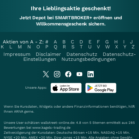
Ihre Lieblingsaktie geschenkt!
Jetzt Depot bei SMARTBROKER+ eröffnen und
Willkommensgeschenk sichern.
Aktien von A - Z:
#
A
B
C
D
E
F
G
H
I
J
K
L
M
N
O
P
Q
R
S
T
U
V
W
X
Y
Z
Impressum
Disclaimer
Datenschutz
Datenschutz-
Einstellungen
Nutzungsbedingungen
Unsere Apps:
Wenn Sie Kursdaten, Widgets oder andere Finanzinformationen benötigen, hilft
Ihnen
ARIVA
gerne.
Unsere User schätzen wallstreet-online.de: 4.8 von 5 Sternen ermittelt aus 285
Bewertungen bei www.kagels-trading.de
Zeitverzögerung der Kursdaten: Deutsche Börsen +15 Min. NASDAQ +15 Min.
NYSE +20 Min. AMEX +20 Min. Dow Jones +15 Min. Alle Angaben ohne Gewähr.