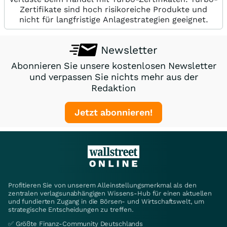
Zertifikate sind hoch risikoreiche Produkte und
nicht für langfristige Anlagestrategien geeignet.
Newsletter
Abonnieren Sie unsere kostenlosen Newsletter
und verpassen Sie nichts mehr aus der
Redaktion
Jetzt abonnieren!
Profitieren Sie von unserem Alleinstellungsmerkmal als den
zentralen verlagsunabhängigen Wissens-Hub für einen aktuellen
und fundierten Zugang in die Börsen- und Wirtschaftswelt, um
strategische Entscheidungen zu treffen.
✅ Größte Finanz-Community Deutschlands