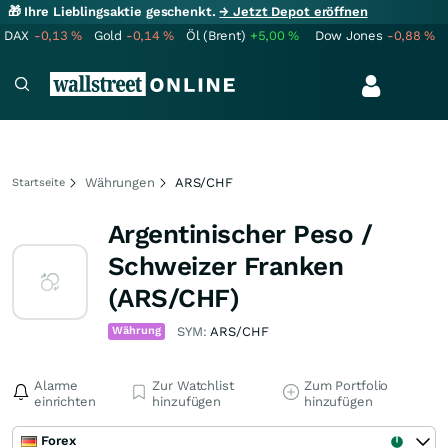
🎁 Ihre Lieblingsaktie geschenkt.
→ Jetzt Depot eröffnen
DAX
-0,13
%
Gold
-0,14
%
Öl (Brent)
+5,00
%
Dow Jones
-0,88
%
Währungen
ARS/CHF
Startseite
Argentinischer Peso /
Schweizer Franken
(ARS/CHF)
Währung
SYM:
ARS/CHF
Alarme
Zur Watchlist
Zum Portfolio
einrichten
hinzufügen
hinzufügen
Forex