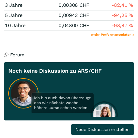
3 Jahre
0,00308
CHF
-82,41
%
5 Jahre
0,00943
CHF
-94,25
%
10 Jahre
0,04800
CHF
-98,87
%
mehr Performancedaten »
Forum
Noch keine Diskussion zu ARS/CHF
Neue Diskussion erstellen