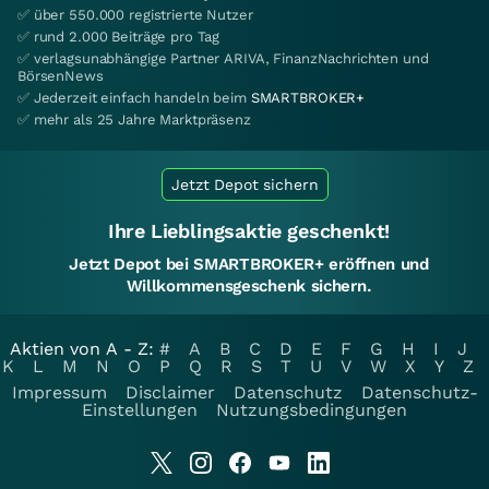
✅ über 550.000 registrierte Nutzer
✅ rund 2.000 Beiträge pro Tag
✅ verlagsunabhängige Partner ARIVA, FinanzNachrichten und
BörsenNews
✅ Jederzeit einfach handeln beim
SMARTBROKER+
✅ mehr als 25 Jahre Marktpräsenz
Jetzt Depot sichern
Ihre Lieblingsaktie geschenkt!
Jetzt Depot bei SMARTBROKER+ eröffnen und
Willkommensgeschenk sichern.
Aktien von A - Z:
#
A
B
C
D
E
F
G
H
I
J
K
L
M
N
O
P
Q
R
S
T
U
V
W
X
Y
Z
Impressum
Disclaimer
Datenschutz
Datenschutz-
Einstellungen
Nutzungsbedingungen