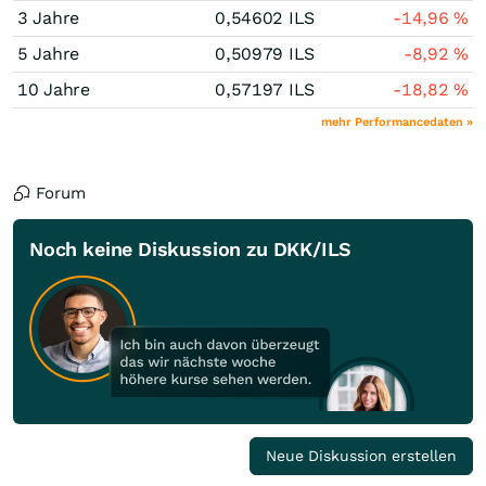
3 Jahre
0,54602
ILS
-14,96
%
5 Jahre
0,50979
ILS
-8,92
%
10 Jahre
0,57197
ILS
-18,82
%
mehr Performancedaten »
Forum
Noch keine Diskussion zu DKK/ILS
Neue Diskussion erstellen