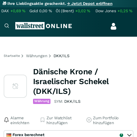
🎁 Ihre Lieblingsaktie geschenkt.
→ Jetzt Depot eröffnen
DAX
+0,69
%
Gold
0,00
%
Öl (Brent)
+0,02
%
Dow Jones
+0,25
%
Währungen
DKK/ILS
Startseite
Dänische Krone /
Israelischer Schekel
(DKK/ILS)
Währung
SYM:
DKK/ILS
Alarme
Zur Watchlist
Zum Portfolio
einrichten
hinzufügen
hinzufügen
Forex berechnet