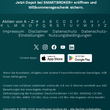
Jetzt Depot bei SMARTBROKER+ eröffnen und
Willkommensgeschenk sichern.
Aktien von A - Z:
#
A
B
C
D
E
F
G
H
I
J
K
L
M
N
O
P
Q
R
S
T
U
V
W
X
Y
Z
Impressum
Disclaimer
Datenschutz
Datenschutz-
Einstellungen
Nutzungsbedingungen
Unsere Apps:
Wenn Sie Kursdaten, Widgets oder andere Finanzinformationen benötigen, hilft
Ihnen
ARIVA
gerne.
Unsere User schätzen wallstreet-online.de: 4.8 von 5 Sternen ermittelt aus 285
Bewertungen bei www.kagels-trading.de
Zeitverzögerung der Kursdaten: Deutsche Börsen +15 Min. NASDAQ +15 Min.
NYSE +20 Min. AMEX +20 Min. Dow Jones +15 Min. Alle Angaben ohne Gewähr.
Copyright © 1998-2026 Smartbroker Holding AG - Alle Rechte vorbehalten.