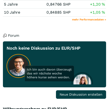
5 Jahre
0,84766
SHP
+1,20
%
10 Jahre
0,84885
SHP
+1,05
%
mehr Performancedaten »
Forum
Noch keine Diskussion zu EUR/SHP
Neue Diskussion erstellen
Währungsrechner zu EUR/SHP