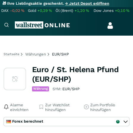
🎁 Ihre Lieblingsaktie geschenkt.
→ Jetzt Depot eröffnen
DAX
-0,02
%
Gold
+0,29
%
Öl (Brent)
+1,20
%
Dow Jones
+0,10
%
Währungen
EUR/SHP
Startseite
Euro / St. Helena Pfund
(EUR/SHP)
Währung
SYM:
EUR/SHP
Alarme
Zur Watchlist
Zum Portfolio
einrichten
hinzufügen
hinzufügen
Forex berechnet