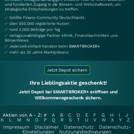
und fundierten Zugang in die Börsen- und Wirtschaftswelt, um
strategische Entscheidungen zu treffen.
✅ Größte Finanz-Community Deutschlands
✅ über 550.000 registrierte Nutzer
✅ rund 2.000 Beiträge pro Tag
✅ verlagsunabhängige Partner ARIVA, FinanzNachrichten und
BörsenNews
✅ Jederzeit einfach handeln beim
SMARTBROKER+
✅ mehr als 25 Jahre Marktpräsenz
Jetzt Depot sichern
Ihre Lieblingsaktie geschenkt!
Jetzt Depot bei SMARTBROKER+ eröffnen und
Willkommensgeschenk sichern.
Aktien von A - Z:
#
A
B
C
D
E
F
G
H
I
J
K
L
M
N
O
P
Q
R
S
T
U
V
W
X
Y
Z
Impressum
Disclaimer
Datenschutz
Datenschutz-
Einstellungen
Nutzungsbedingungen