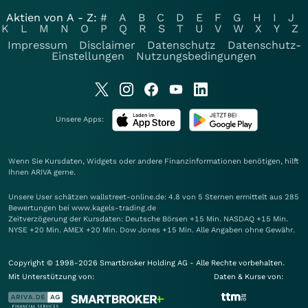
Aktien von A - Z:
#
A
B
C
D
E
F
G
H
I
J
K
L
M
N
O
P
Q
R
S
T
U
V
W
X
Y
Z
Impressum
Disclaimer
Datenschutz
Datenschutz-
Einstellungen
Nutzungsbedingungen
Unsere Apps:
Wenn Sie Kursdaten, Widgets oder andere Finanzinformationen benötigen, hilft
Ihnen
ARIVA
gerne.
Unsere User schätzen wallstreet-online.de: 4.8 von 5 Sternen ermittelt aus 285
Bewertungen bei www.kagels-trading.de
Zeitverzögerung der Kursdaten: Deutsche Börsen +15 Min. NASDAQ +15 Min.
NYSE +20 Min. AMEX +20 Min. Dow Jones +15 Min. Alle Angaben ohne Gewähr.
Copyright © 1998-2026 Smartbroker Holding AG - Alle Rechte vorbehalten.
Mit Unterstützung von:
Daten & Kurse von: