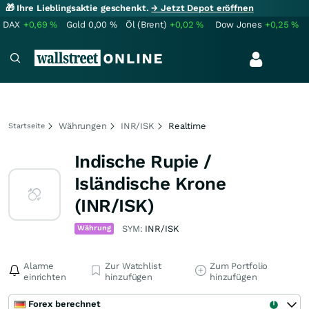
🎁 Ihre Lieblingsaktie geschenkt.
→ Jetzt Depot eröffnen
DAX
+0,69
%
Gold
0,00
%
Öl (Brent)
+0,02
%
Dow Jones
+0,25
%
Währungen
INR/ISK
Realtime
Startseite
Indische Rupie /
Isländische Krone
(INR/ISK)
Währung
SYM:
INR/ISK
Alarme
Zur Watchlist
Zum Portfolio
einrichten
hinzufügen
hinzufügen
Forex berechnet