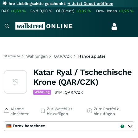
🎁 Ihre Lieblingsaktie geschenkt.
→ Jetzt Depot eröffnen
DAX
+0,69
%
Gold
0,00
%
Öl (Brent)
+0,02
%
Dow Jones
+0,25
%
Währungen
QAR/CZK
Handelsplätze
Startseite
Katar Ryal / Tschechische
Krone (QAR/CZK)
Währung
SYM:
QAR/CZK
Alarme
Zur Watchlist
Zum Portfolio
einrichten
hinzufügen
hinzufügen
Forex berechnet