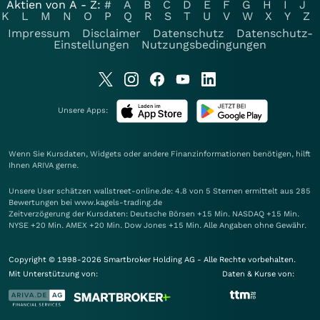
Aktien von A - Z:
#
A
B
C
D
E
F
G
H
I
J
K
L
M
N
O
P
Q
R
S
T
U
V
W
X
Y
Z
Impressum
Disclaimer
Datenschutz
Datenschutz-
Einstellungen
Nutzungsbedingungen
Unsere Apps:
Wenn Sie Kursdaten, Widgets oder andere Finanzinformationen benötigen, hilft
Ihnen
ARIVA
gerne.
Unsere User schätzen wallstreet-online.de: 4.8 von 5 Sternen ermittelt aus 285
Bewertungen bei www.kagels-trading.de
Zeitverzögerung der Kursdaten: Deutsche Börsen +15 Min. NASDAQ +15 Min.
NYSE +20 Min. AMEX +20 Min. Dow Jones +15 Min. Alle Angaben ohne Gewähr.
Copyright © 1998-2026 Smartbroker Holding AG - Alle Rechte vorbehalten.
Mit Unterstützung von:
Daten & Kurse von: