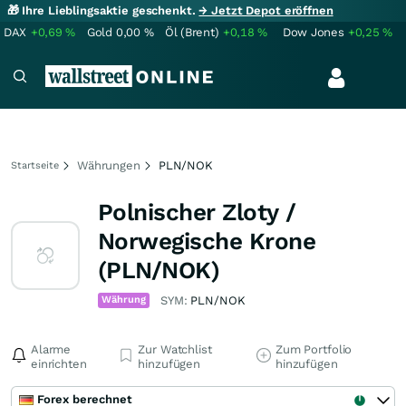
🎁 Ihre Lieblingsaktie geschenkt.
→ Jetzt Depot eröffnen
DAX
+0,69
%
Gold
0,00
%
Öl (Brent)
+0,18
%
Dow Jones
+0,25
%
Währungen
PLN/NOK
Startseite
Polnischer Zloty /
Norwegische Krone
(PLN/NOK)
Währung
SYM:
PLN/NOK
Alarme
Zur Watchlist
Zum Portfolio
einrichten
hinzufügen
hinzufügen
Forex berechnet