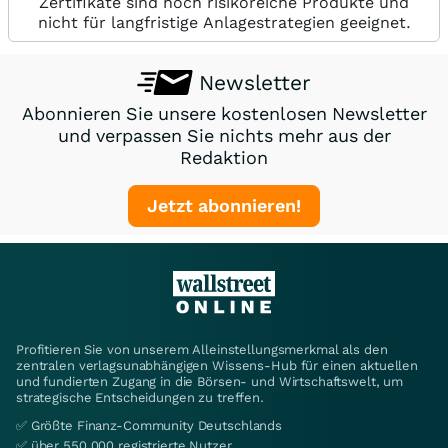
Zertifikate sind hoch risikoreiche Produkte und
nicht für langfristige Anlagestrategien geeignet.
Newsletter
Abonnieren Sie unsere kostenlosen Newsletter
und verpassen Sie nichts mehr aus der
Redaktion
Jetzt abonnieren!
Profitieren Sie von unserem Alleinstellungsmerkmal als den
zentralen verlagsunabhängigen Wissens-Hub für einen aktuellen
und fundierten Zugang in die Börsen- und Wirtschaftswelt, um
strategische Entscheidungen zu treffen.
✅ Größte Finanz-Community Deutschlands
✅ über 550.000 registrierte Nutzer