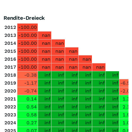
Rendite-Dreieck
2012
-100.00
2013
-100.00
nan
2014
-100.00
nan
nan
2015
-100.00
nan
nan
nan
2016
-100.00
nan
nan
nan
nan
2017
-100.00
nan
nan
nan
nan
nan
2018
-0.38
inf
inf
inf
inf
inf
inf
2019
-1.17
inf
inf
inf
inf
inf
inf
-6.5
2020
-0.74
inf
inf
inf
inf
inf
inf
-2.0
2021
0.14
inf
inf
inf
inf
inf
inf
1.3
2022
0.54
inf
inf
inf
inf
inf
inf
2.1
2023
0.58
inf
inf
inf
inf
inf
inf
1.9
2024
0.27
inf
inf
inf
inf
inf
inf
1.0
2025
0.07
inf
inf
inf
inf
inf
inf
0.5