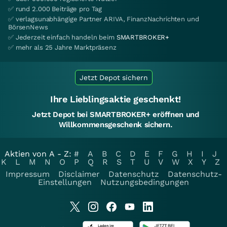
✅ rund 2.000 Beiträge pro Tag
✅ verlagsunabhängige Partner ARIVA, FinanzNachrichten und
BörsenNews
✅ Jederzeit einfach handeln beim
SMARTBROKER+
✅ mehr als 25 Jahre Marktpräsenz
Jetzt Depot sichern
Ihre Lieblingsaktie geschenkt!
Jetzt Depot bei SMARTBROKER+ eröffnen und
Willkommensgeschenk sichern.
Aktien von A - Z:
#
A
B
C
D
E
F
G
H
I
J
K
L
M
N
O
P
Q
R
S
T
U
V
W
X
Y
Z
Impressum
Disclaimer
Datenschutz
Datenschutz-
Einstellungen
Nutzungsbedingungen