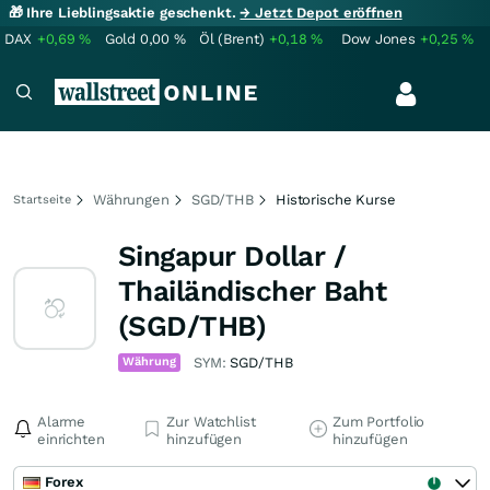
🎁 Ihre Lieblingsaktie geschenkt.
→ Jetzt Depot eröffnen
DAX
+0,69
%
Gold
0,00
%
Öl (Brent)
+0,18
%
Dow Jones
+0,25
%
Währungen
SGD/THB
Historische Kurse
Startseite
Singapur Dollar /
Thailändischer Baht
(SGD/THB)
Währung
SYM:
SGD/THB
Alarme
Zur Watchlist
Zum Portfolio
einrichten
hinzufügen
hinzufügen
Forex