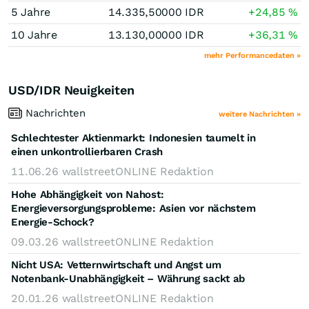
5 Jahre
14.335,50000
IDR
+24,85
%
10 Jahre
13.130,00000
IDR
+36,31
%
mehr Performancedaten »
USD/IDR Neuigkeiten
Nachrichten
weitere Nachrichten »
Schlechtester Aktienmarkt: Indonesien taumelt in
einen unkontrollierbaren Crash
11.06.26
wallstreetONLINE Redaktion
Hohe Abhängigkeit von Nahost:
Energieversorgungsprobleme: Asien vor nächstem
Energie-Schock?
09.03.26
wallstreetONLINE Redaktion
Nicht USA: Vetternwirtschaft und Angst um
Notenbank-Unabhängigkeit – Währung sackt ab
20.01.26
wallstreetONLINE Redaktion