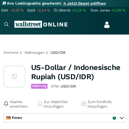
🎁 Ihre Lieblingsaktie geschenkt.
→ Jetzt Depot eröffnen
DAX
-0,25
%
Gold
-0,14
%
Öl (Brent)
+2,25
%
Dow Jones
+0,09
%
Währungen
USD/IDR
Startseite
US-Dollar / Indonesische
Rupiah (USD/IDR)
Währung
SYM:
USD/IDR
Alarme
Zur Watchlist
Zum Portfolio
einrichten
hinzufügen
hinzufügen
Forex