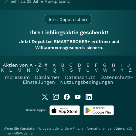
✅ mehr als 25 Jahre Marktpräsenz
Jetzt Depot sichern
Ihre Lieblingsaktie geschenkt!
Jetzt Depot bei SMARTBROKER+ eröffnen und
Willkommensgeschenk sichern.
Aktien von A - Z:
#
A
B
C
D
E
F
G
H
I
J
K
L
M
N
O
P
Q
R
S
T
U
V
W
X
Y
Z
Impressum
Disclaimer
Datenschutz
Datenschutz-
Einstellungen
Nutzungsbedingungen
Unsere Apps:
Wenn Sie Kursdaten, Widgets oder andere Finanzinformationen benötigen, hilft
Ihnen
ARIVA
gerne.