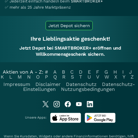
✅ Jederzeit einfach handeln beim
SMARTBROKER+
✅ mehr als 25 Jahre Marktpräsenz
Jetzt Depot sichern
Ihre Lieblingsaktie geschenkt!
Jetzt Depot bei SMARTBROKER+ eröffnen und
Willkommensgeschenk sichern.
Aktien von A - Z:
#
A
B
C
D
E
F
G
H
I
J
K
L
M
N
O
P
Q
R
S
T
U
V
W
X
Y
Z
Impressum
Disclaimer
Datenschutz
Datenschutz-
Einstellungen
Nutzungsbedingungen
Unsere Apps:
Wenn Sie Kursdaten, Widgets oder andere Finanzinformationen benötigen, hilft