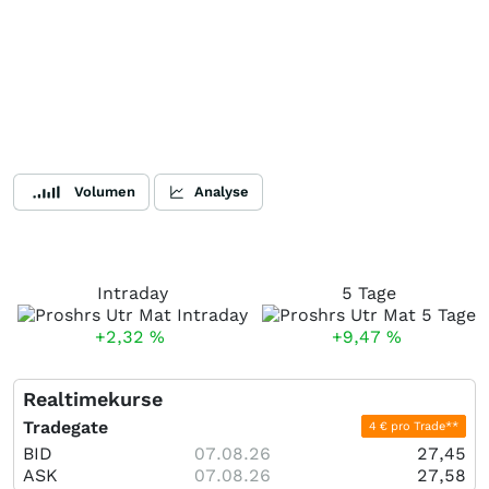
Volumen
Analyse
Intraday
5 Tage
+2,32
%
+9,47
%
Realtimekurse
Tradegate
4 € pro Trade**
BID
07.08.26
27,45
ASK
07.08.26
27,58