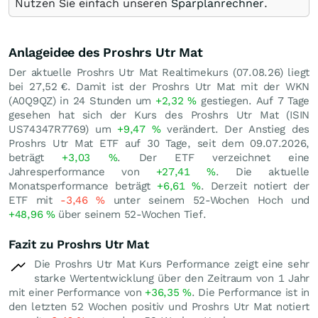
Nutzen Sie einfach unseren
Sparplanrechner
.
Anlageidee des Proshrs Utr Mat
Der aktuelle Proshrs Utr Mat Realtimekurs (
07.08.26
) liegt
bei 27,52
€
. Damit ist der Proshrs Utr Mat mit der WKN
(A0Q9QZ) in 24 Stunden um
+2,32
%
gestiegen. Auf 7 Tage
gesehen hat sich der Kurs des Proshrs Utr Mat (ISIN
US74347R7769) um
+9,47
%
verändert. Der Anstieg des
Proshrs Utr Mat ETF auf 30 Tage, seit dem 09.07.2026,
beträgt
+3,03
%
. Der ETF verzeichnet eine
Jahresperformance von
+27,41
%
. Die aktuelle
Monatsperformance beträgt
+6,61
%
. Derzeit notiert der
ETF mit
-3,46
%
unter seinem 52-Wochen Hoch und
+48,96
%
über seinem 52-Wochen Tief.
Fazit zu Proshrs Utr Mat
Die Proshrs Utr Mat Kurs Performance zeigt eine sehr
starke Wertentwicklung über den Zeitraum von 1 Jahr
mit einer Performance von
+36,35
%
. Die Performance ist in
den letzten 52 Wochen positiv und Proshrs Utr Mat notiert