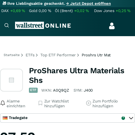
🎁 Ihre Lieblingsaktie geschenkt.
→ Jetzt Depot eröffnen
DAX
+0,69
%
Gold
0,00
%
Öl (Brent)
+0,02
%
Dow Jones
+0,25
%
ETFs
Top ETF Performer
Proshrs Utr Mat
Startseite
ProShares Ultra Materials
Shs
ETF
WKN:
A0Q9QZ
SYM:
J400
Alarme
Zur Watchlist
Zum Portfolio
einrichten
hinzufügen
hinzufügen
Tradegate