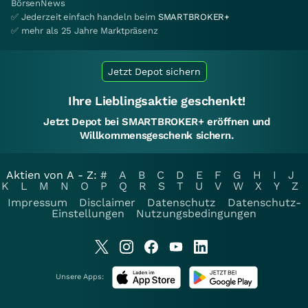
BörsenNews
✅ Jederzeit einfach handeln beim
SMARTBROKER+
✅ mehr als 25 Jahre Marktpräsenz
Jetzt Depot sichern
Ihre Lieblingsaktie geschenkt!
Jetzt Depot bei SMARTBROKER+ eröffnen und
Willkommensgeschenk sichern.
Aktien von A - Z:
#
A
B
C
D
E
F
G
H
I
J
K
L
M
N
O
P
Q
R
S
T
U
V
W
X
Y
Z
Impressum
Disclaimer
Datenschutz
Datenschutz-
Einstellungen
Nutzungsbedingungen
Unsere Apps: