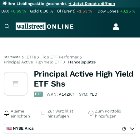
🎁 Ihre Lieblingsaktie geschenkt.
→ Jetzt Depot eröffnen
DAX
+0,69
%
Gold
0,00
%
Öl (Brent)
-1,53
%
Dow Jones
+0,25
%
ETFs
Top ETF Performer
Startseite
Principal Active High Yield ETF
Handelsplätze
Principal Active High Yield
ETF Shs
ETF
WKN:
A14ZKT
SYM:
YLD
Alarme
Zur Watchlist
Zum Portfolio
einrichten
hinzufügen
hinzufügen
NYSE Arca