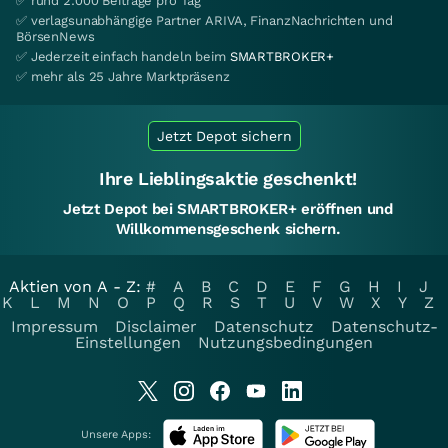
✅ rund 2.000 Beiträge pro Tag
✅ verlagsunabhängige Partner ARIVA, FinanzNachrichten und
BörsenNews
✅ Jederzeit einfach handeln beim
SMARTBROKER+
✅ mehr als 25 Jahre Marktpräsenz
Jetzt Depot sichern
Ihre Lieblingsaktie geschenkt!
Jetzt Depot bei SMARTBROKER+ eröffnen und
Willkommensgeschenk sichern.
Aktien von A - Z:
#
A
B
C
D
E
F
G
H
I
J
K
L
M
N
O
P
Q
R
S
T
U
V
W
X
Y
Z
Impressum
Disclaimer
Datenschutz
Datenschutz-
Einstellungen
Nutzungsbedingungen
Unsere Apps: