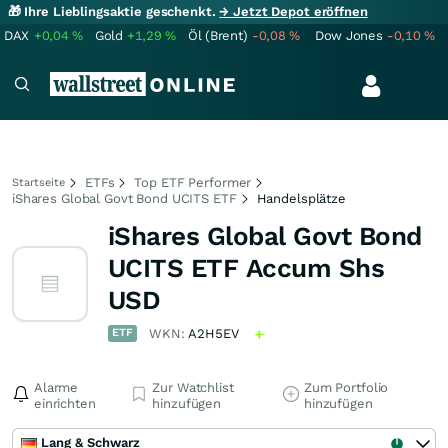
🎁 Ihre Lieblingsaktie geschenkt.
→ Jetzt Depot eröffnen
DAX
+0,04
%
Gold
+1,29
%
Öl (Brent)
-0,08
%
Dow Jones
-0,10
%
ETFs
Top ETF Performer
Startseite
iShares Global Govt Bond UCITS ETF
Handelsplätze
iShares Global Govt Bond
UCITS ETF Accum Shs
USD
ETF
WKN:
A2H5EV
Alarme
Zur Watchlist
Zum Portfolio
einrichten
hinzufügen
hinzufügen
Lang & Schwarz