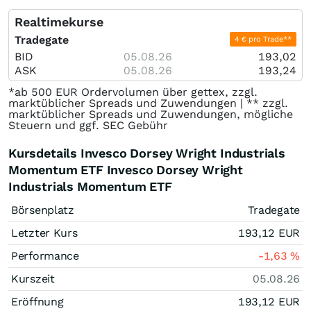
Realtimekurse
Tradegate
4 € pro Trade**
BID
05.08.26
193,02
ASK
05.08.26
193,24
*ab 500 EUR Ordervolumen über gettex, zzgl.
marktüblicher Spreads und Zuwendungen | ** zzgl.
marktüblicher Spreads und Zuwendungen, mögliche
Steuern und ggf. SEC Gebühr
Kursdetails Invesco Dorsey Wright Industrials
Momentum ETF Invesco Dorsey Wright
Industrials Momentum ETF
Börsenplatz
Tradegate
Letzter Kurs
193,12
EUR
Performance
-1,63
%
Kurszeit
05.08.26
Eröffnung
193,12
EUR