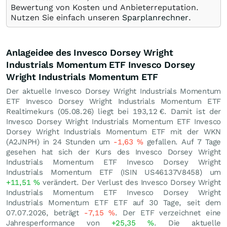
Bewertung von Kosten und Anbieterreputation.
Nutzen Sie einfach unseren
Sparplanrechner
.
Anlageidee des Invesco Dorsey Wright
Industrials Momentum ETF Invesco Dorsey
Wright Industrials Momentum ETF
Der aktuelle Invesco Dorsey Wright Industrials Momentum
ETF Invesco Dorsey Wright Industrials Momentum ETF
Realtimekurs (
05.08.26
) liegt bei 193,12
€
. Damit ist der
Invesco Dorsey Wright Industrials Momentum ETF Invesco
Dorsey Wright Industrials Momentum ETF mit der WKN
(A2JNPH) in 24 Stunden um
-1,63
%
gefallen. Auf 7 Tage
gesehen hat sich der Kurs des Invesco Dorsey Wright
Industrials Momentum ETF Invesco Dorsey Wright
Industrials Momentum ETF (ISIN US46137V8458) um
+11,51
%
verändert. Der Verlust des Invesco Dorsey Wright
Industrials Momentum ETF Invesco Dorsey Wright
Industrials Momentum ETF ETF auf 30 Tage, seit dem
07.07.2026, beträgt
-7,15
%
. Der ETF verzeichnet eine
Jahresperformance von
+25,35
%
. Die aktuelle