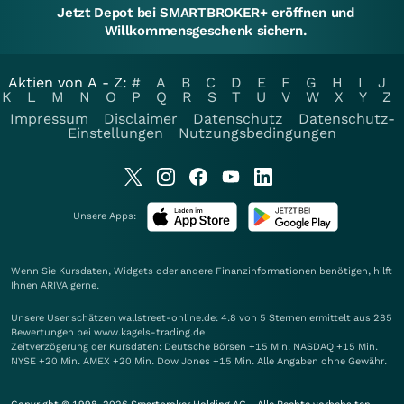
Jetzt Depot bei SMARTBROKER+ eröffnen und
Willkommensgeschenk sichern.
Aktien von A - Z:
#
A
B
C
D
E
F
G
H
I
J
K
L
M
N
O
P
Q
R
S
T
U
V
W
X
Y
Z
Impressum
Disclaimer
Datenschutz
Datenschutz-
Einstellungen
Nutzungsbedingungen
Unsere Apps:
Wenn Sie Kursdaten, Widgets oder andere Finanzinformationen benötigen, hilft
Ihnen
ARIVA
gerne.
Unsere User schätzen wallstreet-online.de: 4.8 von 5 Sternen ermittelt aus 285
Bewertungen bei www.kagels-trading.de
Zeitverzögerung der Kursdaten: Deutsche Börsen +15 Min. NASDAQ +15 Min.
NYSE +20 Min. AMEX +20 Min. Dow Jones +15 Min. Alle Angaben ohne Gewähr.