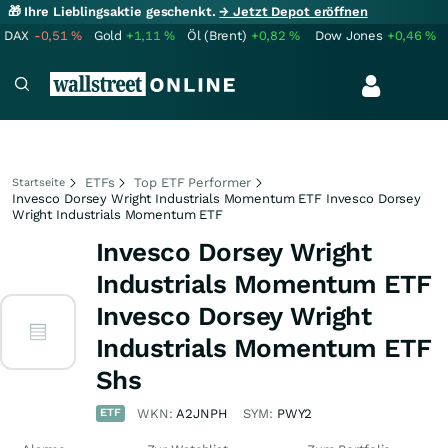
🎁 Ihre Lieblingsaktie geschenkt.
→ Jetzt Depot eröffnen
DAX
-0,51
%
Gold
+1,11
%
Öl (Brent)
+0,82
%
Dow Jones
+0,46
%
ETFs
Top ETF Performer
Startseite
Invesco Dorsey Wright Industrials Momentum ETF Invesco Dorsey
Wright Industrials Momentum ETF
Invesco Dorsey Wright
Industrials Momentum ETF
Invesco Dorsey Wright
Industrials Momentum ETF
Shs
ETF
WKN:
A2JNPH
SYM:
PWY2