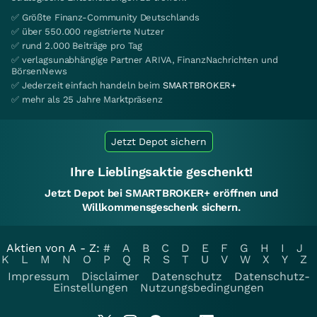
✅ Größte Finanz-Community Deutschlands
✅ über 550.000 registrierte Nutzer
✅ rund 2.000 Beiträge pro Tag
✅ verlagsunabhängige Partner ARIVA, FinanzNachrichten und
BörsenNews
✅ Jederzeit einfach handeln beim
SMARTBROKER+
✅ mehr als 25 Jahre Marktpräsenz
Jetzt Depot sichern
Ihre Lieblingsaktie geschenkt!
Jetzt Depot bei SMARTBROKER+ eröffnen und
Willkommensgeschenk sichern.
Aktien von A - Z:
#
A
B
C
D
E
F
G
H
I
J
K
L
M
N
O
P
Q
R
S
T
U
V
W
X
Y
Z
Impressum
Disclaimer
Datenschutz
Datenschutz-
Einstellungen
Nutzungsbedingungen