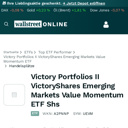
🎁 Ihre Lieblingsaktie geschenkt.
→ Jetzt Depot eröffnen
DAX
-0,08
%
Gold
+0,23
%
Öl (Brent)
+1,81
%
Dow Jones
-0,07
%
ETFs
Top ETF Performer
Startseite
Victory Portfolios II VictoryShares Emerging Markets Value
Momentum ETF
Handelsplätze
Victory Portfolios II
VictoryShares Emerging
Markets Value Momentum
ETF Shs
ETF
WKN:
A2PNNP
SYM:
UEVM