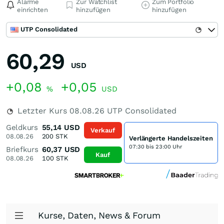
Alarme
Zur Watchlist
Zum Portfolio
einrichten
hinzufügen
hinzufügen
UTP Consolidated
60,29
USD
+0,08
+0,05
%
USD
Letzter Kurs
08.08.26
UTP Consolidated
Geldkurs
55,14
USD
Verkauf
08.08.26
200
STK
Verlängerte Handelszeiten
07:30 bis 23:00 Uhr
Briefkurs
60,37
USD
Kauf
08.08.26
100
STK
Kurse, Daten, News & Forum