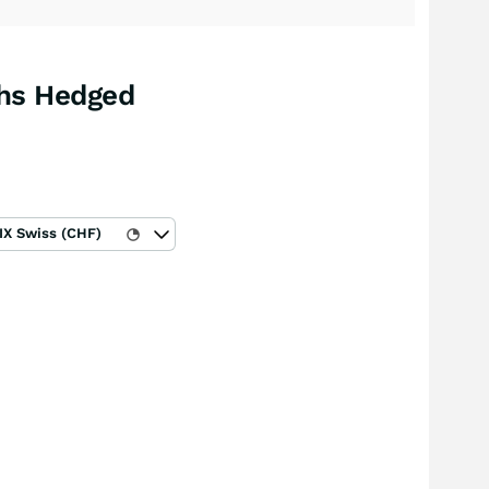
hs Hedged
IX Swiss (CHF)