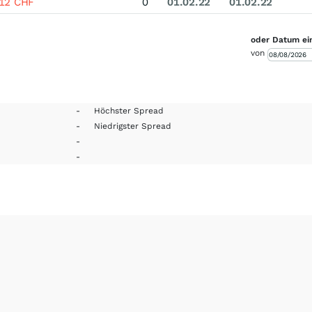
012
CHF
0
01.02.22
01.02.22
oder Datum ei
von
-
Höchster Spread
-
Niedrigster Spread
-
-