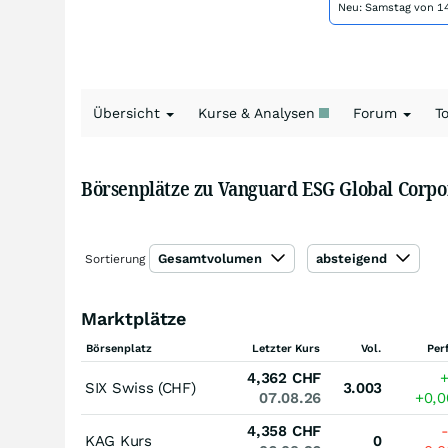
Neu: Samstag von 14
Übersicht
Kurse & Analysen
Forum
T
Börsenplätze zu Vanguard ESG Global Corp
Gesamtvolumen
absteigend
Sortierung
Marktplätze
Börsenplatz
Letzter Kurs
Vol.
Per
4,362
CHF
SIX Swiss (CHF)
3.003
07.08.26
+0,
4,358
CHF
KAG Kurs
0