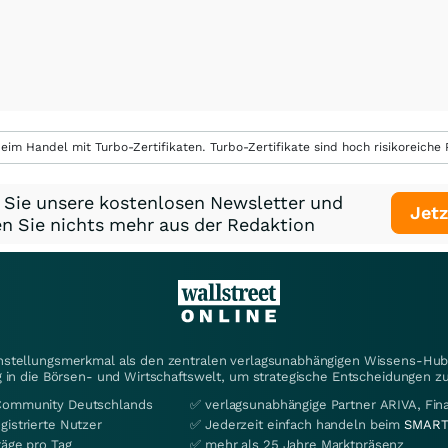
eim Handel mit Turbo-Zertifikaten. Turbo-Zertifikate sind hoch risikoreiche P
 Sie unsere kostenlosen Newsletter und
Jetz
n Sie nichts mehr aus der Redaktion
instellungsmerkmal als den zentralen verlagsunabhängigen Wissens-Hub 
 in die Börsen- und Wirtschaftswelt, um strategische Entscheidungen zu
Community Deutschlands
✅ verlagsunabhängige Partner ARIVA, Fi
gistrierte Nutzer
✅ Jederzeit einfach handeln beim
SMART
räge pro Tag
✅ mehr als 25 Jahre Marktpräsenz