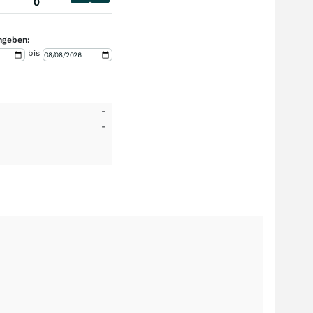
0
ngeben:
bis
-
-