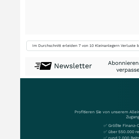
Im Durchschnitt erleiden 7 von 10 Kleinanlegern Verluste b
Abonnieren
Newsletter
verpasse
Profitieren Sie von unserem Alle
Zugang
✅ Größte Finanz-
✅ über 550.000 re
✅ rund 2.000 Beit