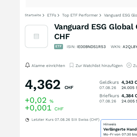
ETFs
Top ETF Performer
Vanguard ESG Gl
Startseite
Vanguard ESG Global
CHF
ETF
ISIN:
IE00BNDS1R53
WKN:
A2QL8
Alarme einrichten
Zur Watchlist hinzufügen
Zu
4,362
Geldkurs
4,343
CHF
07.08.26
24.005
Briefkurs
4,384
+0,02
%
07.08.26
24.005
+0,001
CHF
Letzter Kurs
07.08.26
SIX Swiss (CHF)
Hinweis
Verlängerte Hand
Mo-Fr von
07:30 bi