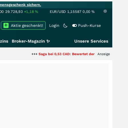
mensgeschenk sichern.
00
29.728,93
+1,18
%
EUR/USD
1,15587
0,00
%
Aktie geschenkt!
Login
Push-Kurse
zins
Broker-Magazin ✨
Unsere Services
+++
Saga bei 0,53 CAD: Bewertet der Markt noch immer nur die 
Anzeige