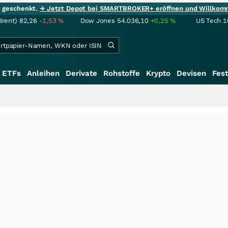
ie geschenkt.
→ Jetzt Depot bei SMARTBROKER+ eröffnen und Willkom
Brent)
82,26
-1,53
%
Dow Jones
54.036,10
+0,25
%
US Tech 1
ETFs
Anleihen
Derivate
Rohstoffe
Krypto
Devisen
Fest