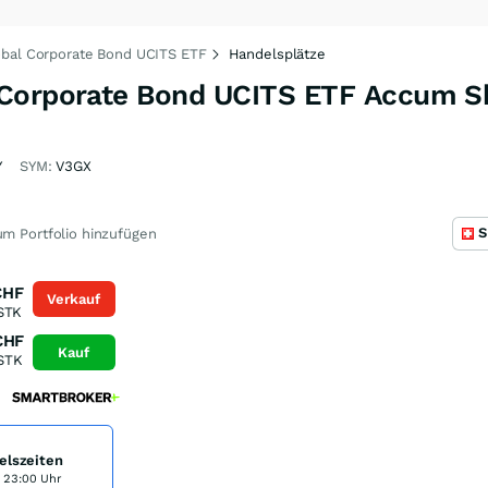
obal Corporate Bond UCITS ETF
Handelsplätze
 Corporate Bond UCITS ETF Accum S
Y
SYM:
V3GX
S
m Portfolio hinzufügen
CHF
Verkauf
STK
CHF
Kauf
STK
elszeiten
s 23:00 Uhr