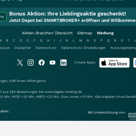
Bonus Aktion:
Ihre Lieblingsaktie geschenkt!
rn
Jetzt Depot bei SMARTBROKER+ eröffnen und Willkommen
Aktien-Branchen Übersicht
Sitemap
Werbung
A
B
C
D
E
F
G
H
I
J
K
L
M
N
O
P
Q
R
S
T
essum
Disclaimer
Datenschutz
Datenschutz-Einstellungen
Nutzungsbedin
Unsere Apps:
gen, hilft Ihnen
ARIVA
gerne.
elt aus 285 Bewertungen bei www.kagels-trading.de
15 Min. NYSE +20 Min. AMEX +20 Min. Dow Jones +15 Min. Alle Angaben ohne Gewäh
alten.
Mit Unterstützung von: