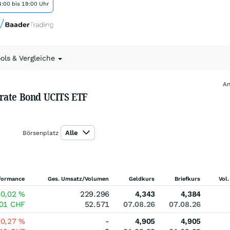
:00 bis 19:00 Uhr
ools & Vergleiche
An
orate Bond UCITS ETF
Alle
Börsenplatz
formance
Ges. Umsatz/Volumen
Geldkurs
Briefkurs
Vol.
+0,02
%
229.296
4,343
4,384
001
CHF
52.571
07.08.26
07.08.26
-0,27
%
-
4,905
4,905