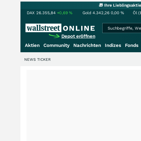
🎁 Ihre Lieblingsakt
DAX
26.355,84
+0,69
%
Gold
4.342,26
0,00
%
Öl (
Depot eröffnen
Aktien
Community
Nachrichten
Indizes
Fonds
NEWS TICKER