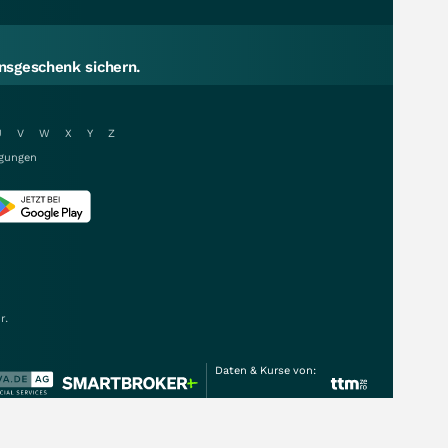
sgeschenk sichern.
U
V
W
X
Y
Z
gungen
r.
Daten & Kurse von: