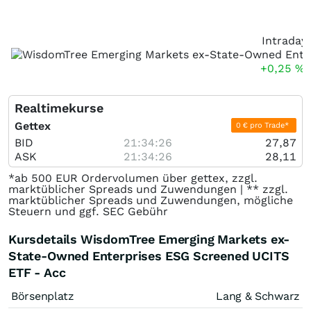
Intraday
+0,25
%
Realtimekurse
Gettex
0 € pro Trade*
BID
21:34:26
27,87
ASK
21:34:26
28,11
*ab 500 EUR Ordervolumen über gettex, zzgl.
marktüblicher Spreads und Zuwendungen | ** zzgl.
marktüblicher Spreads und Zuwendungen, mögliche
Steuern und ggf. SEC Gebühr
Kursdetails WisdomTree Emerging Markets ex-
State-Owned Enterprises ESG Screened UCITS
ETF - Acc
Börsenplatz
Lang & Schwarz