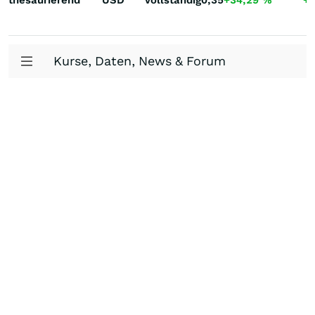
thesaurierend
USD
Vollständig
0,35
+34,29
%
+
Kurse, Daten, News & Forum