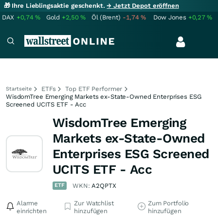
🎁 Ihre Lieblingsaktie geschenkt.
→ Jetzt Depot eröffnen
DAX
+0,74
%
Gold
+2,50
%
Öl (Brent)
-1,74
%
Dow Jones
+0,27
%
ETFs
Top ETF Performer
Startseite
WisdomTree Emerging Markets ex-State-Owned Enterprises ESG
Screened UCITS ETF - Acc
WisdomTree Emerging
Markets ex-State-Owned
Enterprises ESG Screened
UCITS ETF - Acc
ETF
WKN:
A2QPTX
Alarme
Zur Watchlist
Zum Portfolio
einrichten
hinzufügen
hinzufügen