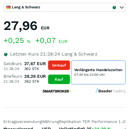
Lang & Schwarz
27,96
EUR
+0,25
+0,07
%
EUR
Letzter Kurs
21:38:24
Lang & Schwarz
Geldkurs
27,67
EUR
Verkauf
21:38:24
362
STK
Verlängerte Handelszeiten
07:30 bis 23:00 Uhr
Briefkurs
28,26
EUR
Kauf
21:38:24
362
STK
Ertragsverwendung
Währung
Replikation
TER
Performance 1 J
Pe