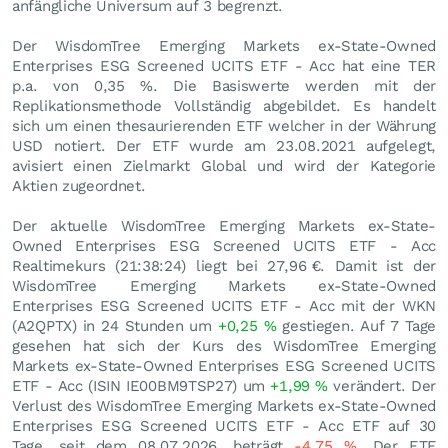
anfängliche Universum auf 3 begrenzt.
Der WisdomTree Emerging Markets ex-State-Owned
Enterprises ESG Screened UCITS ETF - Acc hat eine TER
p.a. von 0,35 %. Die Basiswerte werden mit der
Replikationsmethode Vollständig abgebildet. Es handelt
sich um einen thesaurierenden ETF welcher in der Währung
USD notiert. Der ETF wurde am 23.08.2021 aufgelegt,
avisiert einen Zielmarkt Global und wird der Kategorie
Aktien zugeordnet.
Der aktuelle WisdomTree Emerging Markets ex-State-
Owned Enterprises ESG Screened UCITS ETF - Acc
Realtimekurs (21:38:24) liegt bei 27,96
€
. Damit ist der
WisdomTree Emerging Markets ex-State-Owned
Enterprises ESG Screened UCITS ETF - Acc mit der WKN
(A2QPTX) in 24 Stunden um
+0,25
%
gestiegen. Auf 7 Tage
gesehen hat sich der Kurs des WisdomTree Emerging
Markets ex-State-Owned Enterprises ESG Screened UCITS
ETF - Acc (ISIN IE00BM9TSP27) um
+1,99
%
verändert. Der
Verlust des WisdomTree Emerging Markets ex-State-Owned
Enterprises ESG Screened UCITS ETF - Acc ETF auf 30
Tage, seit dem 08.07.2026, beträgt
-4,75
%
. Der ETF