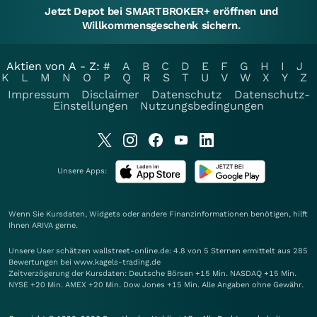
Jetzt Depot bei SMARTBROKER+ eröffnen und
Willkommensgeschenk sichern.
Aktien von A - Z:
#
A
B
C
D
E
F
G
H
I
J
K
L
M
N
O
P
Q
R
S
T
U
V
W
X
Y
Z
Impressum
Disclaimer
Datenschutz
Datenschutz-
Einstellungen
Nutzungsbedingungen
Unsere Apps:
Wenn Sie Kursdaten, Widgets oder andere Finanzinformationen benötigen, hilft
Ihnen
ARIVA
gerne.
Unsere User schätzen wallstreet-online.de: 4.8 von 5 Sternen ermittelt aus 285
Bewertungen bei www.kagels-trading.de
Zeitverzögerung der Kursdaten: Deutsche Börsen +15 Min. NASDAQ +15 Min.
NYSE +20 Min. AMEX +20 Min. Dow Jones +15 Min. Alle Angaben ohne Gewähr.