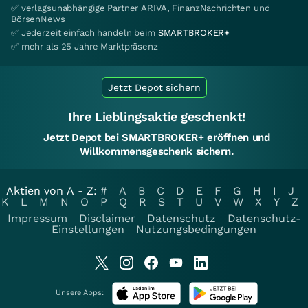
✅ verlagsunabhängige Partner ARIVA, FinanzNachrichten und
BörsenNews
✅ Jederzeit einfach handeln beim
SMARTBROKER+
✅ mehr als 25 Jahre Marktpräsenz
Jetzt Depot sichern
Ihre Lieblingsaktie geschenkt!
Jetzt Depot bei SMARTBROKER+ eröffnen und
Willkommensgeschenk sichern.
Aktien von A - Z:
#
A
B
C
D
E
F
G
H
I
J
K
L
M
N
O
P
Q
R
S
T
U
V
W
X
Y
Z
Impressum
Disclaimer
Datenschutz
Datenschutz-
Einstellungen
Nutzungsbedingungen
Unsere Apps: