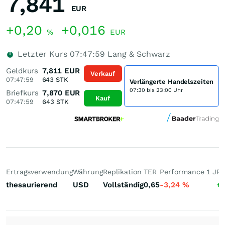
7,841
EUR
+0,20
+0,016
%
EUR
Letzter Kurs
07:47:59
Lang & Schwarz
Geldkurs
7,811
EUR
Verkauf
07:47:59
643
STK
Verlängerte Handelszeiten
07:30 bis 23:00 Uhr
Briefkurs
7,870
EUR
Kauf
07:47:59
643
STK
Ertragsverwendung
Währung
Replikation
TER
Performance 1 J
Pe
thesaurierend
USD
Vollständig
0,65
-3,24
%
+