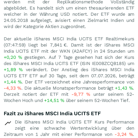
werden mit der Replikationsmethode Vollständig
abgebildet. Es handelt sich um einen thesaurierenden ETF
welcher in der Währung USD notiert. Der ETF wurde am
24.05.2018 aufgelegt, avisiert einen Zielmarkt Indien und
wird der Kategorie Aktien zugeordnet.
Der aktuelle iShares MSCI India UCITS ETF Realtimekurs
(07:47:59) liegt bei 7,841
€
. Damit ist der iShares MSCI
India UCITS ETF mit der WKN (A2AFCY) in 24 Stunden um
+0,20
%
gestiegen. Auf 7 Tage gesehen hat sich der Kurs
des iShares MSCI India UCITS ETF (ISIN IE00BZCQB185) um
+1,89
%
verändert. Der Anstieg des iShares MSCI India
UCITS ETF ETF auf 30 Tage, seit dem 07.07.2026, beträgt
+1,44
%
. Der ETF verzeichnet eine Jahresperformance von
-4,33
%
. Die aktuelle Monatsperformance beträgt
+1,43
%
.
Derzeit notiert der ETF mit
-9,77
%
unter seinem 52-
Wochen Hoch und
+14,51
%
über seinem 52-Wochen Tief.
Fazit zu iShares MSCI India UCITS ETF
Die iShares MSCI India UCITS ETF Kurs Performance
zeigt eine schwache Wertentwicklung über den
Zeitraum von 1 Jahr mit einer Performance von
-3,24
%
.