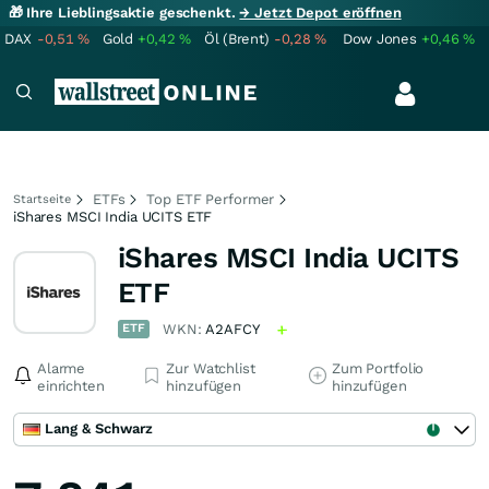
🎁 Ihre Lieblingsaktie geschenkt.
→ Jetzt Depot eröffnen
DAX
-0,51
%
Gold
+0,42
%
Öl (Brent)
-0,28
%
Dow Jones
+0,46
%
ETFs
Top ETF Performer
Startseite
iShares MSCI India UCITS ETF
iShares MSCI India UCITS
ETF
ETF
WKN:
A2AFCY
Alarme
Zur Watchlist
Zum Portfolio
einrichten
hinzufügen
hinzufügen
Lang & Schwarz