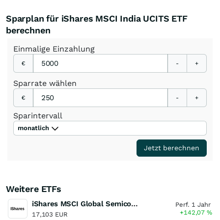
Sparplan für iShares MSCI India UCITS ETF
berechnen
Einmalige
Einzahlung
€
-
+
Sparrate
wählen
€
-
+
Sparintervall
monatlich
Jetzt berechnen
Weitere ETFs
iShares MSCI Global Semiconductors UCITS ETF USD (Acc)
Perf. 1 Jahr
+142,07
%
17,103 EUR