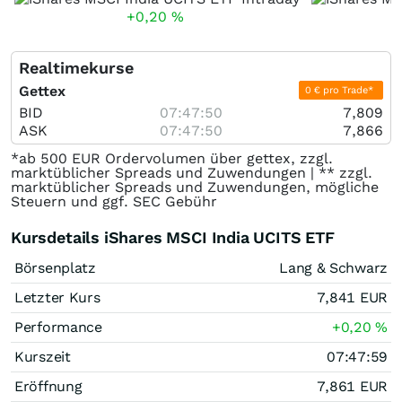
+0,20
%
Realtimekurse
Gettex
0 € pro Trade*
BID
07:47:50
7,809
ASK
07:47:50
7,866
*ab 500 EUR Ordervolumen über gettex, zzgl.
marktüblicher Spreads und Zuwendungen | ** zzgl.
marktüblicher Spreads und Zuwendungen, mögliche
Steuern und ggf. SEC Gebühr
Kursdetails iShares MSCI India UCITS ETF
Börsenplatz
Lang & Schwarz
Letzter Kurs
7,841
EUR
Performance
+0,20
%
Kurszeit
07:47:59
Eröffnung
7,861
EUR