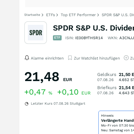
ETFs
Top ETF Performer
SPDR S&P U.S. Di
Startseite
SPDR S&P U.S. Divide
ETF
ISIN:
IE00BYTH5R14
WKN:
A3CNJ
Alarme einrichten
Zur Watchlist hinzufügen
Zu
21,48
Geldkurs
21,50
EUR
07.08.26
4.652
S
Briefkurs
21,54
+0,47
+0,10
%
EUR
07.08.26
4.643
S
Letzter Kurs
07.08.26
Stuttgart
Hinweis
Verlängerte Hand
Mo-Fr von
07:30 bi
Neu: Samstag von 14