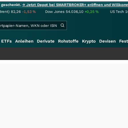
ie geschenkt.
→ Jetzt Depot bei SMARTBROKER+ eröffnen und Willkom
Brent)
82,26
-1,53
%
Dow Jones
54.036,10
+0,25
%
US Tech 1
ETFs
Anleihen
Derivate
Rohstoffe
Krypto
Devisen
Fest