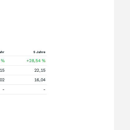
ahr
5 Jahre
5
%
+28,54
%
,15
22,15
,02
16,04
-
-