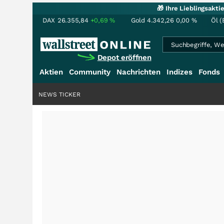
🎁 Ihre Lieblingsakt
DAX
26.355,84
+0,69
%
Gold
4.342,26
0,00
%
Öl (
Depot eröffnen
Aktien
Community
Nachrichten
Indizes
Fonds
NEWS TICKER