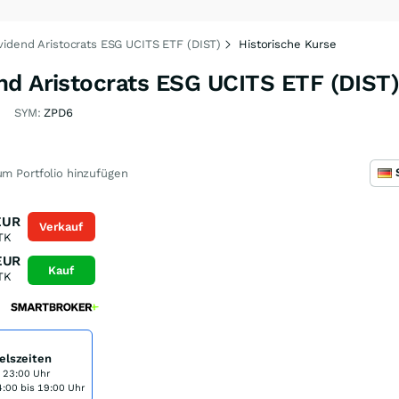
vidend Aristocrats ESG UCITS ETF (DIST)
Historische Kurse
nd Aristocrats ESG UCITS ETF (DIST
J
SYM:
ZPD6
m Portfolio hinzufügen
EUR
Verkauf
TK
EUR
Kauf
TK
elszeiten
s 23:00 Uhr
:00 bis 19:00 Uhr