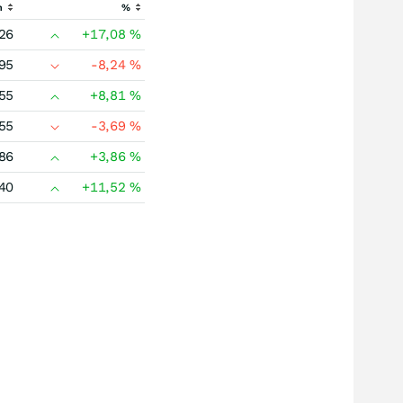
h
%
26
+17,08
%
95
-8,24
%
55
+8,81
%
55
-3,69
%
86
+3,86
%
40
+11,52
%