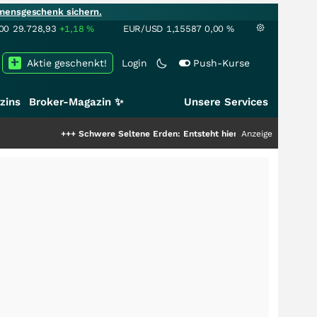
mensgeschenk sichern.
00
29.728,93
+1,18
%
EUR/USD
1,15587
0,00
%
Aktie geschenkt!
Login
Push-Kurse
zins
Broker-Magazin ✨
Unsere Services
+++
Schwere Seltene Erden: Entsteht hier die nächste Milliardenstory?
Anzeige
+