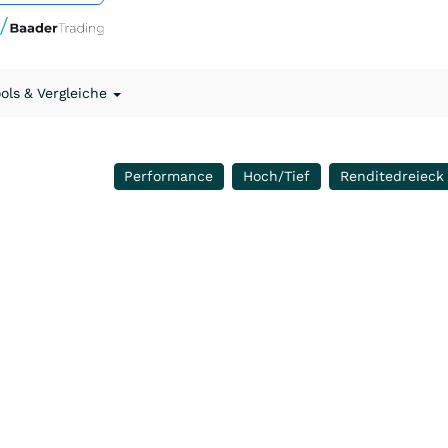
ools & Vergleiche
Performance
Hoch/Tief
Renditedreieck