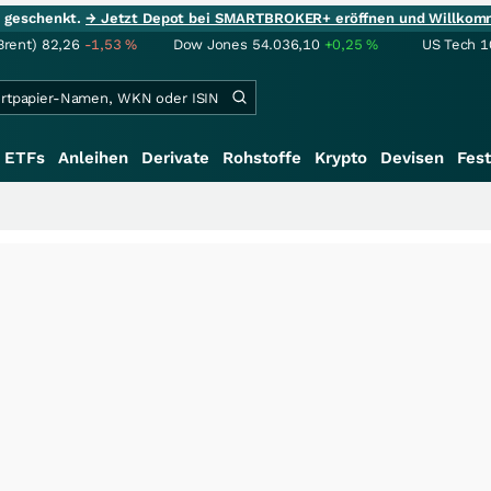
ie geschenkt.
→ Jetzt Depot bei SMARTBROKER+ eröffnen und Willkom
Brent)
82,26
-1,53
%
Dow Jones
54.036,10
+0,25
%
US Tech 1
ETFs
Anleihen
Derivate
Rohstoffe
Krypto
Devisen
Fest