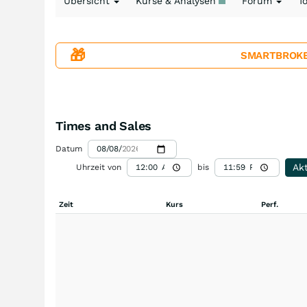
Übersicht
Kurse & Analysen
Forum
T
🎁
SMARTBROKER+
Times and Sales
Datum
Akt
Uhrzeit von
bis
Zeit
Kurs
Perf.