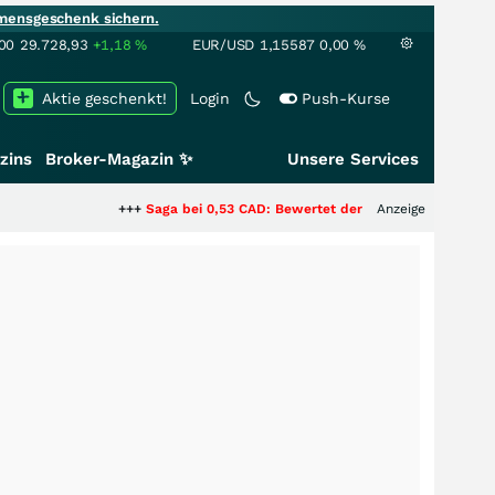
mensgeschenk sichern.
00
29.728,93
+1,18
%
EUR/USD
1,15587
0,00
%
Aktie geschenkt!
Login
Push-Kurse
zins
Broker-Magazin ✨
Unsere Services
+++
Saga bei 0,53 CAD: Bewertet der Markt noch immer nur die 
Anzeige