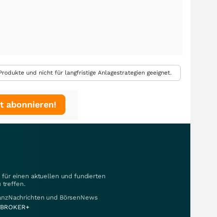
rodukte und nicht für langfristige Anlagestrategien geeignet.
t abonnieren!
für einen aktuellen und fundierten
 treffen.
nanzNachrichten und BörsenNews
BROKER+