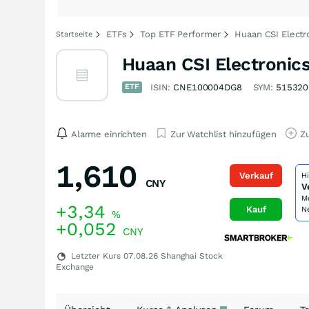
ETFs
Top ETF Performer
Huaan CSI Electr
Startseite
Huaan CSI Electronic
ETF
ISIN:
CNE100004DG8
SYM:
515320
Alarme einrichten
Zur Watchlist hinzufügen
Zu
1,610
Verkauf
H
CNY
V
M
+3,34
Kauf
N
%
+0,052
CNY
Letzter Kurs
07.08.26
Shanghai Stock
Exchange