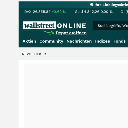
🎁 Ihre Lieblingsakt
DAX
26.355,84
+0,69
%
Gold
4.342,26
0,00
%
Öl (
Depot eröffnen
Aktien
Community
Nachrichten
Indizes
Fonds
NEWS TICKER