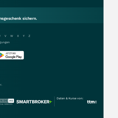
sgeschenk sichern.
U
V
W
X
Y
Z
gungen
r.
Daten & Kurse von: