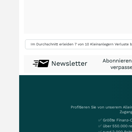
Im Durchschnitt erleiden 7 von 10 Kleinanlegern Verluste b
Abonnieren
Newsletter
verpasse
Profitieren Sie von unserem Alle
Zugang
✅ Größte Finanz-
✅ über 550.000 re
✅ rund 2.000 Beit