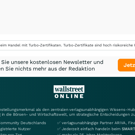
eim Handel mit Turbo-Zertifikaten. Turbo-Zertifikate sind hoch risikoreiche P
 Sie unsere kostenlosen Newsletter und
Jetz
n Sie nichts mehr aus der Redaktion
instellungsmerkmal als den zentralen verlagsunabhängigen Wissens-Hub 
 in die Börsen- und Wirtschaftswelt, um strategische Entscheidungen zu
Community Deutschlands
✅ verlagsunabhängige Partner ARIVA, Fi
gistrierte Nutzer
✅ Jederzeit einfach handeln beim
SMART
räge pro Tag
✅ mehr als 25 Jahre Marktpräsenz