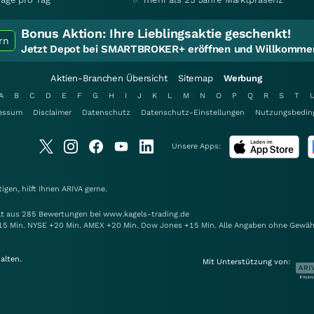
Bonus Aktion:
Ihre Lieblingsaktie geschenkt!
rn
Jetzt Depot bei SMARTBROKER+ eröffnen und Willkommen
Aktien-Branchen Übersicht
Sitemap
Werbung
A
B
C
D
E
F
G
H
I
J
K
L
M
N
O
P
Q
R
S
T
essum
Disclaimer
Datenschutz
Datenschutz-Einstellungen
Nutzungsbedin
Unsere Apps:
gen, hilft Ihnen
ARIVA
gerne.
elt aus 285 Bewertungen bei www.kagels-trading.de
15 Min. NYSE +20 Min. AMEX +20 Min. Dow Jones +15 Min. Alle Angaben ohne Gewäh
alten.
Mit Unterstützung von: