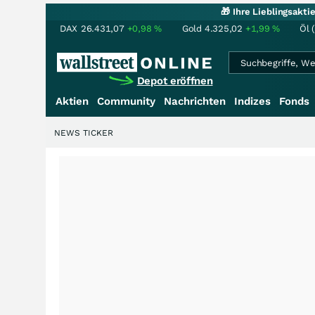
🎁 Ihre Lieblingsakt
DAX
26.431,07
+0,98
%
Gold
4.325,02
+1,99
%
Öl 
Depot eröffnen
Aktien
Community
Nachrichten
Indizes
Fonds
NEWS TICKER