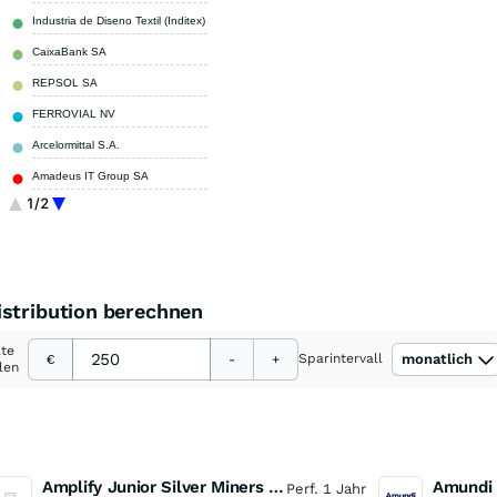
Industria de Diseno Textil (Inditex)
7,15 %
CaixaBank SA
5,10 %
REPSOL SA
3,36 %
FERROVIAL NV
3,06 %
Arcelormittal S.A.
2,95 %
Amadeus IT Group SA
2,61 %
1/2
ACS Actividades de Construccion y Servicios SA
2,51 %
Sonstige
20,95 %
istribution berechnen
ate
Sparintervall
monatlich
€
-
+
len
Amplify Junior Silver Miners ETF Junior Silver Miners ETF
Perf. 1 Jahr