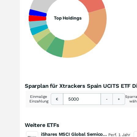
Top Holdings
Sparplan für Xtrackers Spain UCITS ETF D
Einmalige
Sparr
€
-
+
Einzahlung
wäh
Weitere ETFs
iShares MSCI Global Semiconductors UCITS ETF USD (Acc)
Perf. 1 Jahr