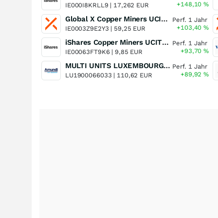
+148,10
%
IE000I8KRLL9 |
17,262 EUR
Global X Copper Miners UCITS ETF USD Acc
Perf. 1 Jahr
+103,40
%
IE0003Z9E2Y3 |
59,25 EUR
iShares Copper Miners UCITS ETF
Perf. 1 Jahr
+93,70
%
IE00063FT9K6 |
9,85 EUR
MULTI UNITS LUXEMBOURG - Lyxor MSCI Semiconductors ESG Filtered
Perf. 1 Jahr
+89,92
%
LU1900066033 |
110,62 EUR