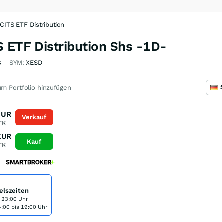
CITS ETF Distribution
S ETF Distribution Shs -1D-
8
SYM:
XESD
m Portfolio hinzufügen
EUR
Verkauf
TK
EUR
Kauf
TK
elszeiten
s 23:00 Uhr
:00 bis 19:00 Uhr