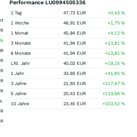
Performance LU0994505336
1 Tag
47,73
EUR
+0,43
%
rt
1 Woche
46,91
EUR
+1,75
%
UR
1 Monat
45,84
EUR
+4,12
%
%
3 Monate
41,94
EUR
+13,81
%
39
6 Monate
41,94
EUR
+13,81
%
UR
Lfd. Jahr
40,02
EUR
+19,25
%
UR
1 Jahr
33,65
EUR
+41,85
%
UR
3 Jahre
21,93
EUR
+117,67
%
UR
5 Jahre
20,43
EUR
+133,66
%
k.
10 Jahre
23,45
EUR
+103,52
%
UR
UR