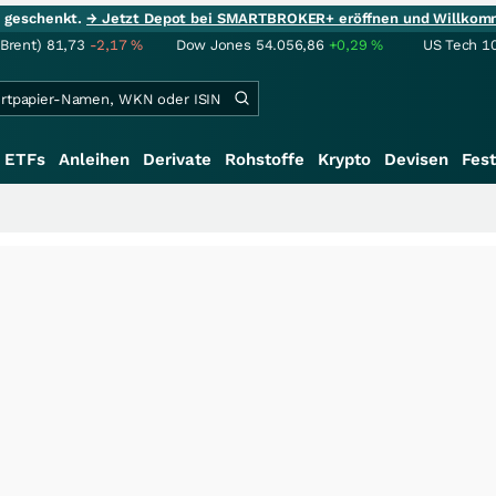
ie geschenkt.
→ Jetzt Depot bei SMARTBROKER+ eröffnen und Willkom
(Brent)
81,73
-2,17
%
Dow Jones
54.056,86
+0,29
%
US Tech 1
ETFs
Anleihen
Derivate
Rohstoffe
Krypto
Devisen
Fest