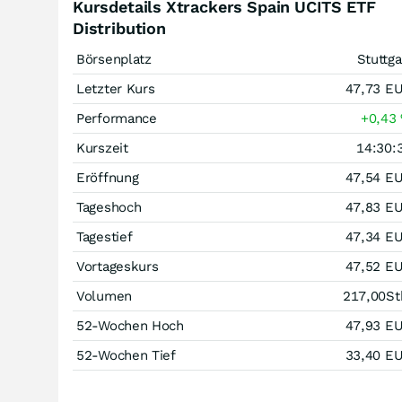
Kursdetails Xtrackers Spain UCITS ETF
Distribution
Börsenplatz
Stuttga
Letzter Kurs
47,73
E
Performance
+0,43
Kurszeit
14:30:
Eröffnung
47,54
E
Tageshoch
47,83
E
Tagestief
47,34
E
Vortageskurs
47,52
E
Volumen
217,00
St
52-Wochen Hoch
47,93
E
52-Wochen Tief
33,40
E