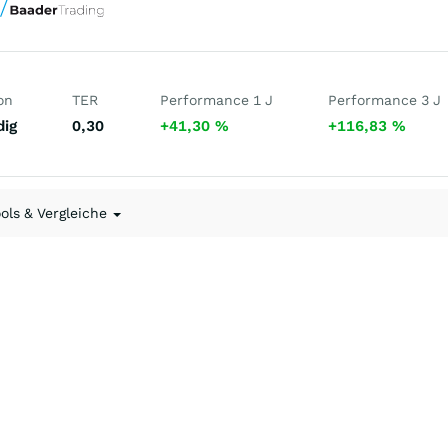
on
TER
Performance 1 J
Performance 3 J
dig
0,30
+41,30
%
+116,83
%
ools & Vergleiche