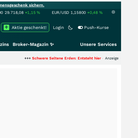
mensgeschenk sichern.
00
29.718,08
+1,15
%
EUR/USD
1,15800
+0,48
%
Aktie geschenkt!
Login
Push-Kurse
zins
Broker-Magazin ✨
Unsere Services
+++
Schwere Seltene Erden: Entsteht hier die nächste Milliardenstory?
Anzeige
++