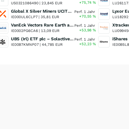
+75,74
%
US0321086490 |
23,845 EUR
LU26117
Global X Silver Miners UCITS ETF
Perf. 1 Jahr
+70,55
%
IE000UL6CLP7 |
35,81 EUR
LU18292
VanEck Vectors Rare Earth and Strategic Metals UCITS ETF
Perf. 1 Jahr
+53,98
%
IE0002PG6CA6 |
13,09 EUR
LU09945
UBS (Irl) ETF plc – Solactive Global Pure Gold Miners UCITS ETF - A Dis USD o.N.
Perf. 1 Jahr
+52,23
%
IE00B7KMNP07 |
44,785 EUR
IE00B5L