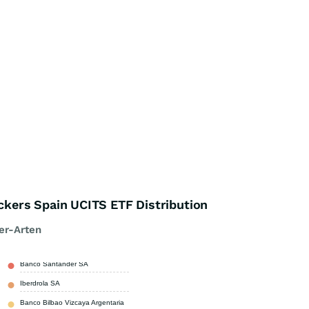
kers Spain UCITS ETF Distribution
er-Arten
Banco Santander SA
20,56 %
Iberdrola SA
16,12 %
Banco Bilbao Vizcaya Argentaria
15,63 %