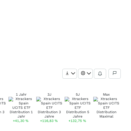
1 Jahr
3J
5J
Max
+41,30
%
+116,83
%
+132,75
%