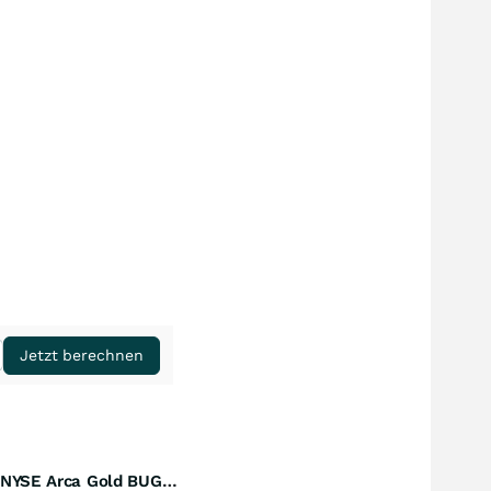
Jetzt berechnen
Amundi NYSE Arca Gold BUGS UCITS ETF Dist
Perf. 1 Jahr