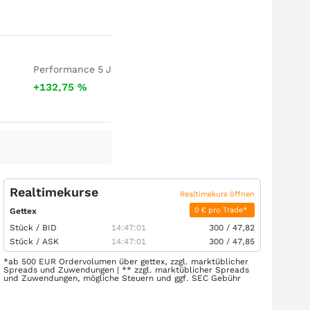
Performance 5 J
+132,75
%
Realtimekurse
Realtimekurs öffnen
0 € pro Trade*
Gettex
Stück /
BID
14:47:01
300
/
47,82
Stück /
ASK
14:47:01
300
/
47,85
*ab 500 EUR Ordervolumen über gettex, zzgl. marktüblicher
Spreads und Zuwendungen | ** zzgl. marktüblicher Spreads
und Zuwendungen, mögliche Steuern und ggf. SEC Gebühr