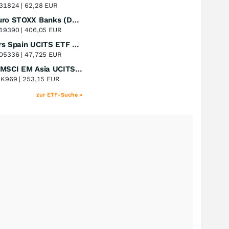
+51,49
%
31824 |
62,28 EUR
Lyxor Euro STOXX Banks (DR) UCITS ETF- Acc
Perf. 1 Jahr
+51,31
%
19390 |
406,05 EUR
Xtrackers Spain UCITS ETF Distribution
Perf. 1 Jahr
+41,30
%
05336 |
47,725 EUR
iShares MSCI EM Asia UCITS ETF
Perf. 1 Jahr
+39,55
%
8K969 |
253,15 EUR
zur ETF-Suche »