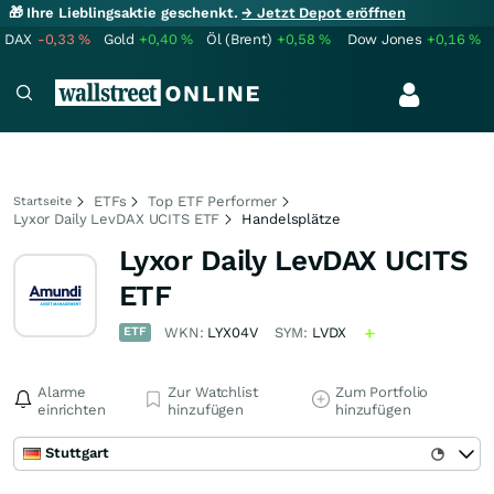
🎁 Ihre Lieblingsaktie geschenkt.
→ Jetzt Depot eröffnen
DAX
-0,33
%
Gold
+0,40
%
Öl (Brent)
+0,58
%
Dow Jones
+0,16
%
ETFs
Top ETF Performer
Startseite
Lyxor Daily LevDAX UCITS ETF
Handelsplätze
Lyxor Daily LevDAX UCITS
ETF
ETF
WKN:
LYX04V
SYM:
LVDX
Alarme
Zur Watchlist
Zum Portfolio
einrichten
hinzufügen
hinzufügen
Stuttgart