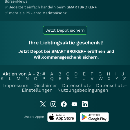
BörsenNews
✅ Jederzeit einfach handeln beim
SMARTBROKER+
✅ mehr als 25 Jahre Marktpräsenz
Jetzt Depot sichern
Ihre Lieblingsaktie geschenkt!
Jetzt Depot bei SMARTBROKER+ eröffnen und
Willkommensgeschenk sichern.
Aktien von A - Z:
#
A
B
C
D
E
F
G
H
I
J
K
L
M
N
O
P
Q
R
S
T
U
V
W
X
Y
Z
Impressum
Disclaimer
Datenschutz
Datenschutz-
Einstellungen
Nutzungsbedingungen
Unsere Apps: