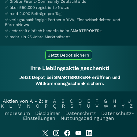
✅ Größte Finanz-Community Deutschlands
✅ über 550.000 registrierte Nutzer
✅ rund 2.000 Beiträge pro Tag
✅ verlagsunabhängige Partner ARIVA, FinanzNachrichten und
BörsenNews
✅ Jederzeit einfach handeln beim
SMARTBROKER+
✅ mehr als 25 Jahre Marktpräsenz
Jetzt Depot sichern
Ihre Lieblingsaktie geschenkt!
Jetzt Depot bei SMARTBROKER+ eröffnen und
Willkommensgeschenk sichern.
Aktien von A - Z:
#
A
B
C
D
E
F
G
H
I
J
K
L
M
N
O
P
Q
R
S
T
U
V
W
X
Y
Z
Impressum
Disclaimer
Datenschutz
Datenschutz-
Einstellungen
Nutzungsbedingungen