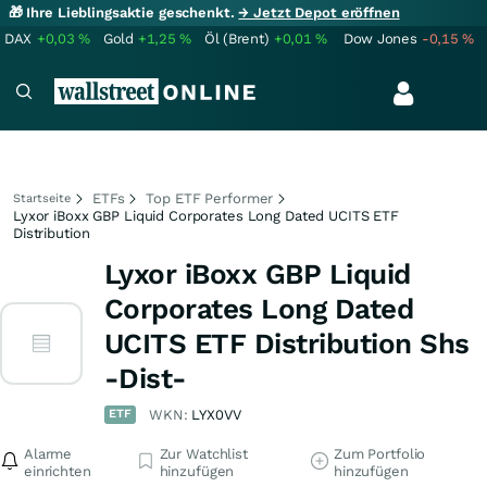
🎁 Ihre Lieblingsaktie geschenkt.
→ Jetzt Depot eröffnen
DAX
+0,03
%
Gold
+1,25
%
Öl (Brent)
+0,01
%
Dow Jones
-0,15
%
ETFs
Top ETF Performer
Startseite
Lyxor iBoxx GBP Liquid Corporates Long Dated UCITS ETF
Distribution
Lyxor iBoxx GBP Liquid
Corporates Long Dated
UCITS ETF Distribution Shs
-Dist-
ETF
WKN:
LYX0VV
Alarme
Zur Watchlist
Zum Portfolio
einrichten
hinzufügen
hinzufügen