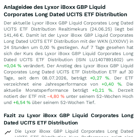
Anlageidee des Lyxor iBoxx GBP Liquid
Corporates Long Dated UCITS ETF Distribution
Der aktuelle Lyxor iBoxx GBP Liquid Corporates Long Dated
UCITS ETF Distribution Realtimekurs (
24.06.25
) liegt bei
141,46
€
. Damit ist der Lyxor iBoxx GBP Liquid Corporates
Long Dated UCITS ETF Distribution mit der WKN (LYX0VV) in
24 Stunden um
0,00
%
gestiegen. Auf 7 Tage gesehen hat
sich der Kurs des Lyxor iBoxx GBP Liquid Corporates Long
Dated UCITS ETF Distribution (ISIN LU1407891602) um
+0,04
%
verändert. Der Anstieg des Lyxor iBoxx GBP Liquid
Corporates Long Dated UCITS ETF Distribution ETF auf 30
Tage, seit dem 08.07.2026, beträgt
+0,27
%
. Der ETF
verzeichnet eine Jahresperformance von
+0,40
%
. Die
aktuelle Monatsperformance beträgt
+0,21
%
. Derzeit
notiert der ETF mit
-4,80
%
unter seinem 52-Wochen Hoch
und
+6,54
%
über seinem 52-Wochen Tief.
Fazit zu Lyxor iBoxx GBP Liquid Corporates Long
Dated UCITS ETF Distribution
Die Lyxor iBoxx GBP Liquid Corporates Long Dated