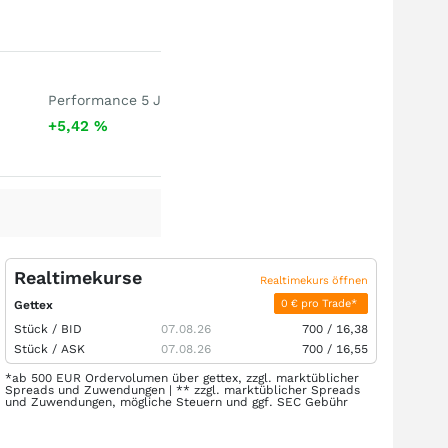
Performance 5 J
+5,42
%
Realtimekurse
Realtimekurs öffnen
0 € pro Trade*
Gettex
Stück /
BID
07.08.26
700
/
16,38
Stück /
ASK
07.08.26
700
/
16,55
*ab 500 EUR Ordervolumen über gettex, zzgl. marktüblicher
Spreads und Zuwendungen | ** zzgl. marktüblicher Spreads
und Zuwendungen, mögliche Steuern und ggf. SEC Gebühr