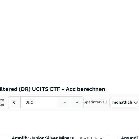
iltered (DR) UCITS ETF - Acc berechnen
ate
Sparintervall
monatlich
€
-
+
len
Amplify Junior Silver Miners ETF Junior Silver Miners ETF
Perf. 1 Jahr