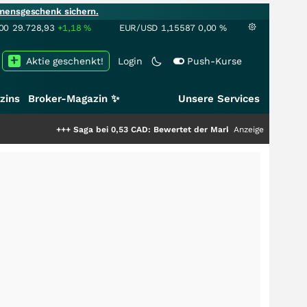
mensgeschenk sichern.
00
29.728,93
+1,18
%
EUR/USD
1,15587
0,00
%
Aktie geschenkt!
Login
Push-Kurse
zins
Broker-Magazin ✨
Unsere Services
+++
Saga bei 0,53 CAD: Bewertet der Markt noch immer nur die Hälfte de
Anzeige