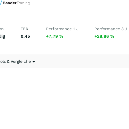
on
TER
Performance 1 J
Performance 3 J
dig
0,45
+7,79
%
+28,86
%
ools & Vergleiche