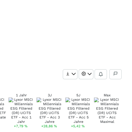
1 Jahr
3J
5J
Max
+7,79
%
+28,86
%
+5,42
%