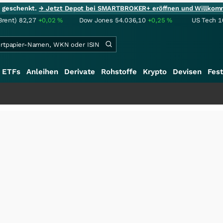
ie geschenkt.
→ Jetzt Depot bei SMARTBROKER+ eröffnen und Willkom
Brent)
82,27
+0,02
%
Dow Jones
54.036,10
+0,25
%
US Tech 1
ETFs
Anleihen
Derivate
Rohstoffe
Krypto
Devisen
Fest