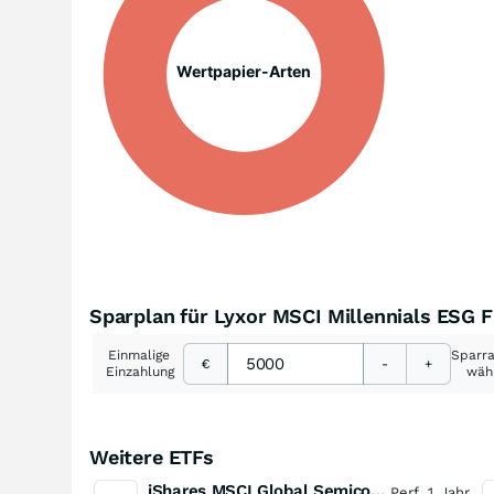
Wertpapier-Arten
Sparplan für Lyxor MSCI Millennials ESG F
Einmalige
Sparr
€
-
+
Einzahlung
wäh
Weitere ETFs
iShares MSCI Global Semiconductors UCITS ETF USD (Acc)
Perf. 1 Jahr