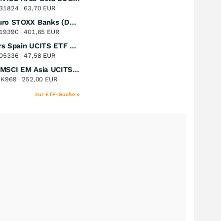
+51,49
%
31824 |
63,70 EUR
Lyxor Euro STOXX Banks (DR) UCITS ETF- Acc
Perf. 1 Jahr
+51,31
%
19390 |
401,65 EUR
Xtrackers Spain UCITS ETF Distribution
Perf. 1 Jahr
+41,30
%
05336 |
47,58 EUR
iShares MSCI EM Asia UCITS ETF
Perf. 1 Jahr
+39,55
%
8K969 |
252,00 EUR
zur ETF-Suche »