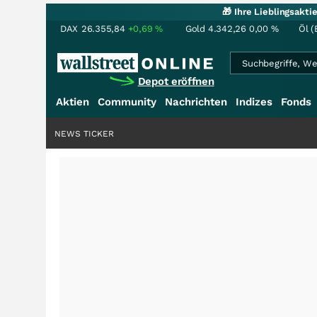
🎁 Ihre Lieblingsakt
DAX
26.355,84
+0,69
%
Gold
4.342,26
0,00
%
Öl (
Depot eröffnen
Aktien
Community
Nachrichten
Indizes
Fonds
NEWS TICKER