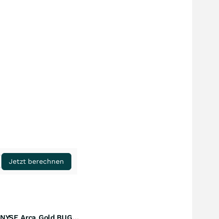
Jetzt berechnen
Amundi NYSE Arca Gold BUGS UCITS ETF Dist
Perf. 1 Jahr