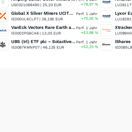
+76,97
%
US0321086490 |
25,20 EUR
LU26117
Global X Silver Miners UCITS ETF
Perf. 1 Jahr
+70,55
%
IE000UL6CLP7 |
36,195 EUR
LU18292
VanEck Vectors Rare Earth and Strategic Metals UCITS ETF
Perf. 1 Jahr
+53,98
%
IE0002PG6CA6 |
13,05 EUR
LU09945
UBS (Irl) ETF plc – Solactive Global Pure Gold Miners UCITS ETF - A Dis USD o.N.
Perf. 1 Jahr
+52,23
%
IE00B7KMNP07 |
46,135 EUR
IE00B5L