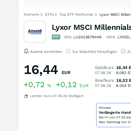
ETFs
Top ETF Performer
Lyxor MSCI Mille
Startseite
Lyxor MSCI Millennial
ETF
ISIN:
LU2023678449
WKN:
LYX0ZL
Alarme einrichten
Zur Watchlist hinzufügen
Zu
16,44
Geldkurs
16,44
EUR
07.08.26
6.082
S
Briefkurs
16,52
+0,72
+0,12
%
EUR
07.08.26
6.054
S
Letzter Kurs
07.08.26
Stuttgart
Hinweis
Verlängerte Hand
Mo-Fr von
07:30 bi
Neu: Samstag von 14