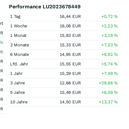
Performance LU2023678449
1 Tag
16,44
EUR
+0,72
%
rt
1 Woche
16,08
EUR
+2,23
%
UR
1 Monat
15,93
EUR
+3,19
%
%
3 Monate
15,33
EUR
+7,23
%
26
6 Monate
14,95
EUR
+9,92
%
UR
Lfd. Jahr
15,55
EUR
+5,74
%
UR
1 Jahr
15,29
EUR
+7,49
%
UR
3 Jahre
12,68
EUR
+29,68
%
UR
5 Jahre
15,49
EUR
+6,09
%
UR
10 Jahre
14,50
EUR
+13,37
%
UR