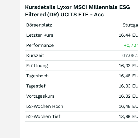
Kursdetails Lyxor MSCI Millennials ESG
Filtered (DR) UCITS ETF - Acc
Börsenplatz
Stuttga
Letzter Kurs
16,44
E
Performance
+0,72
Kurszeit
07.08.
Eröffnung
16,33
E
Tageshoch
16,48
E
Tagestief
16,33
E
Vortageskurs
16,32
E
52-Wochen Hoch
16,48
E
52-Wochen Tief
13,89
E