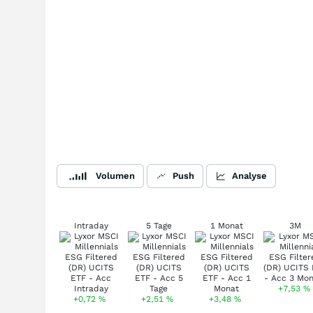
Volumen
Push
Analyse
Intraday
5 Tage
1 Monat
3M
+7,53
%
+0,72
%
+2,51
%
+3,48
%