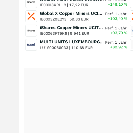
+148,10
%
IE000I8KRLL9 |
17,22 EUR
Global X Copper Miners UCITS ETF USD Acc
Perf. 1 Jahr
+103,40
%
IE0003Z9E2Y3 |
59,83 EUR
iShares Copper Miners UCITS ETF
Perf. 1 Jahr
+93,70
%
IE00063FT9K6 |
9,941 EUR
MULTI UNITS LUXEMBOURG - Lyxor MSCI Semiconductors ESG Filtered
Perf. 1 Jahr
+89,92
%
LU1900066033 |
110,68 EUR