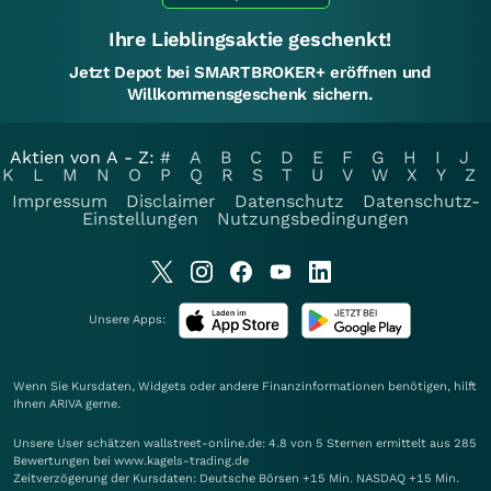
Ihre Lieblingsaktie geschenkt!
Jetzt Depot bei SMARTBROKER+ eröffnen und
Willkommensgeschenk sichern.
Aktien von A - Z:
#
A
B
C
D
E
F
G
H
I
J
K
L
M
N
O
P
Q
R
S
T
U
V
W
X
Y
Z
Impressum
Disclaimer
Datenschutz
Datenschutz-
Einstellungen
Nutzungsbedingungen
Unsere Apps:
Wenn Sie Kursdaten, Widgets oder andere Finanzinformationen benötigen, hilft
Ihnen
ARIVA
gerne.
Unsere User schätzen wallstreet-online.de: 4.8 von 5 Sternen ermittelt aus 285
Bewertungen bei www.kagels-trading.de
Zeitverzögerung der Kursdaten: Deutsche Börsen +15 Min. NASDAQ +15 Min.