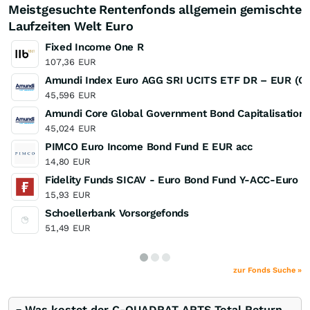
Meistgesuchte Rentenfonds allgemein gemischte
Laufzeiten Welt Euro
Fixed Income One R
107,36
EUR
Amundi Index Euro AGG SRI UCITS ETF DR – EUR (C)
45,596
EUR
Amundi Core Global Government Bond Capitalisation
45,024
EUR
PIMCO Euro Income Bond Fund E EUR acc
14,80
EUR
Fidelity Funds SICAV - Euro Bond Fund Y-ACC-Euro
15,93
EUR
Schoellerbank Vorsorgefonds
51,49
EUR
zur Fonds Suche »
Was kostet der C-QUADRAT ARTS Total Return