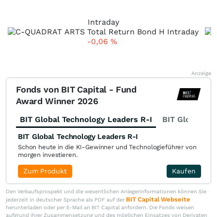
Intraday
-0,06
%
Anzeige
Fonds von BIT Capital - Fund
Award Winner 2026
BIT Global Technology Leaders R-I
BIT Global Fi
BIT Global Technology Leaders R-I
Schon heute in die KI-Gewinner und Technologieführer von
morgen investieren.
Zum Produkt
Kaufen
Den Verkaufsprospekt und die wesentlichen Anlegerinformationen können Sie
BIT Capital Webseite
jederzeit in deutscher Sprache als PDF auf der
herunterladen oder per E-Mail an BIT Capital anfordern. Die Fonds weisen
aufgrund ihrer Zusammensetzung und des möglichen Einsatzes von Derivaten