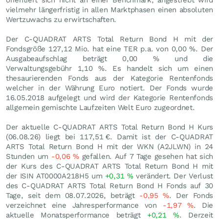
orientiert sich nicht an einer Benchmark, angestrebt wird
vielmehr längerfristig in allen Marktphasen einen absoluten
Wertzuwachs zu erwirtschaften.
Der C-QUADRAT ARTS Total Return Bond H mit der
Fondsgröße 127,12 Mio. hat eine TER p.a. von 0,00 %. Der
Ausgabeaufschlag beträgt 0,00 % und die
Verwaltungsgebühr 1,10 %. Es handelt sich um einen
thesaurierenden Fonds aus der Kategorie Rentenfonds
welcher in der Währung Euro notiert. Der Fonds wurde
16.05.2018 aufgelegt und wird der Kategorie Rentenfonds
allgemein gemischte Laufzeiten Welt Euro zugeordnet.
Der aktuelle C-QUADRAT ARTS Total Return Bond H Kurs
(
06.08.26
) liegt bei 117,51
€
. Damit ist der C-QUADRAT
ARTS Total Return Bond H mit der WKN (A2JLWN) in 24
Stunden um
-0,06
%
gefallen. Auf 7 Tage gesehen hat sich
der Kurs des C-QUADRAT ARTS Total Return Bond H mit
der ISIN AT0000A218H5 um
+0,31
%
verändert. Der Verlust
des C-QUADRAT ARTS Total Return Bond H Fonds auf 30
Tage, seit dem 08.07.2026, beträgt
-0,95
%
. Der Fonds
verzeichnet eine Jahresperformance von
-1,97
%
. Die
aktuelle Monatsperformance beträgt
+0,21
%
. Derzeit