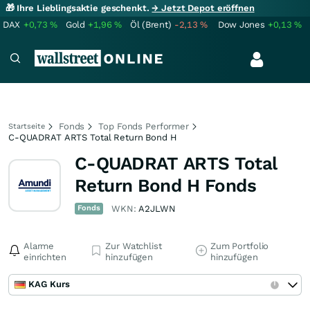
🎁 Ihre Lieblingsaktie geschenkt.
→ Jetzt Depot eröffnen
DAX
+0,73
%
Gold
+1,96
%
Öl (Brent)
-2,13
%
Dow Jones
+0,13
%
Fonds
Top Fonds Performer
Startseite
C-QUADRAT ARTS Total Return Bond H
C-QUADRAT ARTS Total
Return Bond H Fonds
Fonds
WKN:
A2JLWN
Alarme
Zur Watchlist
Zum Portfolio
einrichten
hinzufügen
hinzufügen
KAG Kurs