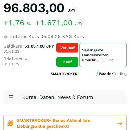
96.803,00
JPY
+1,76
+1.671,00
%
JPY
Letzter Kurs
05.08.26
KAG Kurs
Geldkurs
53.057,00
JPY
Verkauf
Verlängerte
31.01.22
Handelszeiten
Briefkurs
–
07:30 bis 23:00 Uhr
Kauf
31.01.22
Kurse, Daten, News & Forum
SMARTBROKER+ Bonus Aktion! Ihre
🎁
Lieblingsaktie geschenkt!