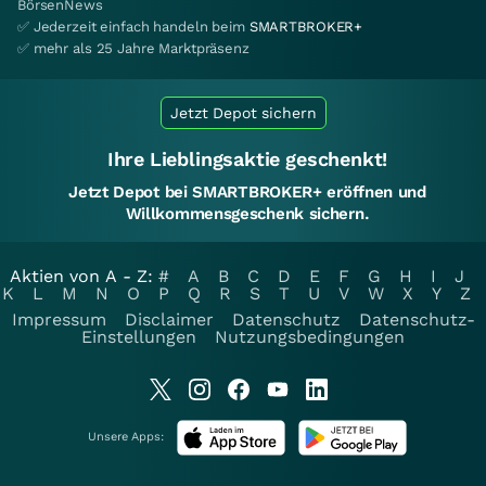
BörsenNews
✅ Jederzeit einfach handeln beim
SMARTBROKER+
✅ mehr als 25 Jahre Marktpräsenz
Jetzt Depot sichern
Ihre Lieblingsaktie geschenkt!
Jetzt Depot bei SMARTBROKER+ eröffnen und
Willkommensgeschenk sichern.
Aktien von A - Z:
#
A
B
C
D
E
F
G
H
I
J
K
L
M
N
O
P
Q
R
S
T
U
V
W
X
Y
Z
Impressum
Disclaimer
Datenschutz
Datenschutz-
Einstellungen
Nutzungsbedingungen
Unsere Apps: