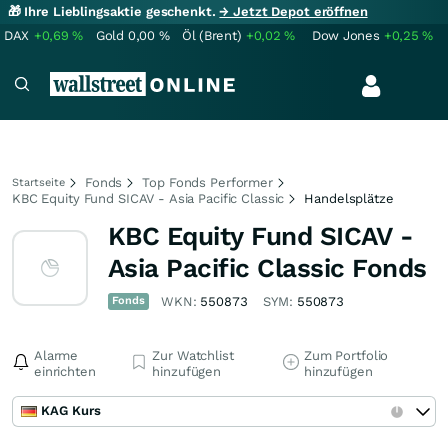
🎁 Ihre Lieblingsaktie geschenkt.
→ Jetzt Depot eröffnen
DAX
+0,69
%
Gold
0,00
%
Öl (Brent)
+0,02
%
Dow Jones
+0,25
%
Fonds
Top Fonds Performer
Startseite
KBC Equity Fund SICAV - Asia Pacific Classic
Handelsplätze
KBC Equity Fund SICAV -
Asia Pacific Classic Fonds
Fonds
WKN:
550873
SYM:
550873
Alarme
Zur Watchlist
Zum Portfolio
einrichten
hinzufügen
hinzufügen
KAG Kurs